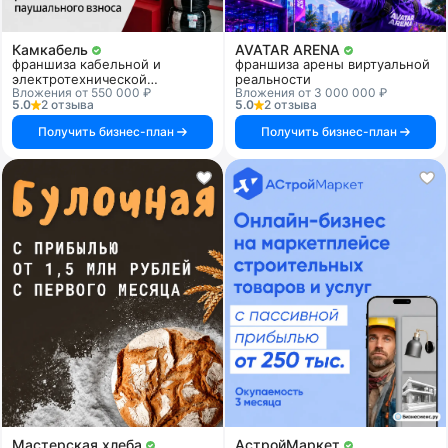
Камкабель
AVATAR ARENA
франшиза кабельной и
франшиза арены виртуальной
электротехнической
реальности
Вложения от 550 000 ₽
Вложения от 3 000 000 ₽
продукции
5.0
2 отзыва
5.0
2 отзыва
Получить бизнес-план
Получить бизнес-план
Мастерская хлеба
АстройМаркет