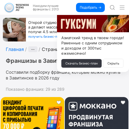
Находим
лучшие
Подобрать →
франшизы с 2013
Открой студию, где не колют и не режут,
а делают массаж лица руками и в первый же год
получи 4.5 млн
получить бизнес-план ↓
Азиатский тренд в твоем городе!
Раменные с одним сотрудником
и доходом от 300тыс
Главная
···
Страница 5
ежемесячно!
Франшизы в Завитинске
Скачать бизнес-план
Скрыть
Составили подборку франшиз, которые можно купить
в Завитинске в 2026 году
Показано франшиз:
29
из
289