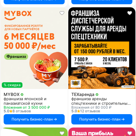
% скидка
MYBOX
ТЕХаренда
франшиза японской и
франшиза аренды
паназиатской кухни
спецтехники и строительных
Вложения от 3 500 000 ₽
Вложения от 80 000 ₽
услуг
5.0
8 отзывов
5.0
12 отзывов
Получить бизнес-план
Получить бизнес-план