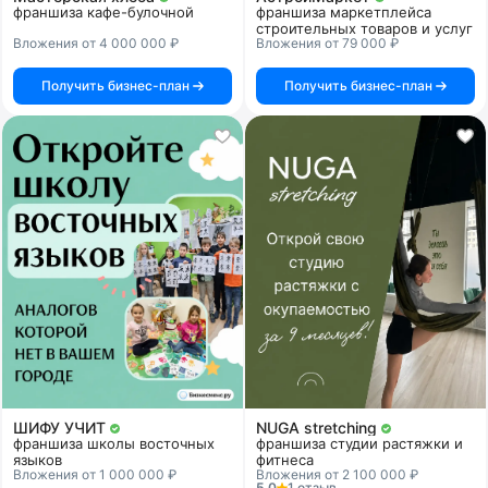
франшиза кафе-булочной
франшиза маркетплейса
строительных товаров и услуг
Вложения от 4 000 000 ₽
Вложения от 79 000 ₽
Получить бизнес-план
Получить бизнес-план
ШИФУ УЧИТ
NUGA stretching
франшиза школы восточных
франшиза студии растяжки и
языков
фитнеса
Вложения от 1 000 000 ₽
Вложения от 2 100 000 ₽
5.0
1 отзыв