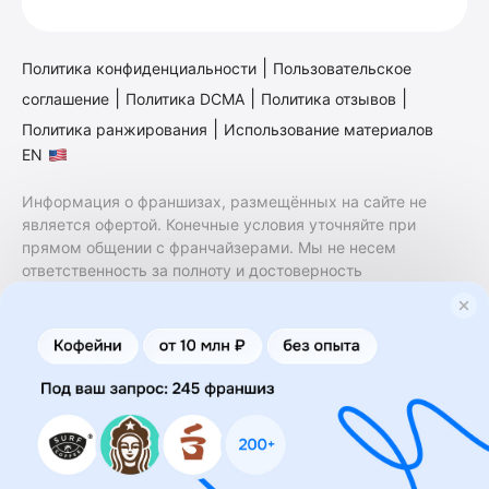
|
Политика конфиденциальности
Пользовательское
|
|
|
соглашение
Политика DCMA
Политика отзывов
|
Политика ранжирования
Использование материалов
EN
Информация о франшизах, размещённых на сайте не
является офертой. Конечные условия уточняйте при
прямом общении с франчайзерами. Мы не несем
ответственность за полноту и достоверность
содержащейся в них информации. Сайт не принадлежит
финансовой организации и на нем не оказываются
финансовые услуги. Заключение договоров
коммерческой концессии (франчайзинга) осуществляется
правообладателями/их представителями. Бизнесменс.ру
не является посредником или представителем
правообладателя и не несет ответственность за условия
предоставления франшизы и действия лиц,
осуществленные на основании информации, имеющейся