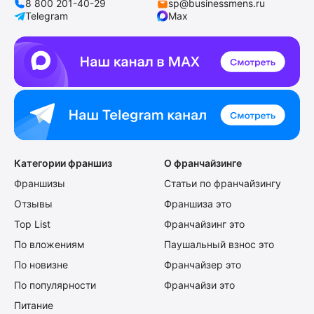
8 800 201-40-29
sp@businessmens.ru
Telegram
Max
Категории франшиз
О франчайзинге
Франшизы
Статьи по франчайзингу
Отзывы
Франшиза это
Top List
Франчайзинг это
По вложениям
Паушальный взнос это
По новизне
Франчайзер это
По популярности
Франчайзи это
Питание