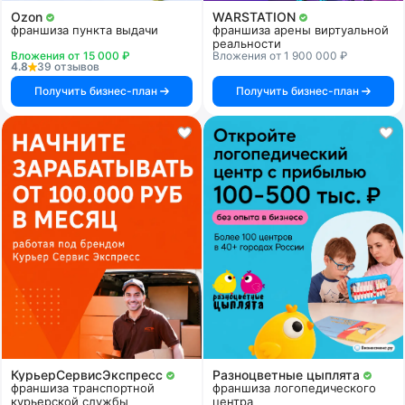
Ozon
WARSTATION
франшиза пункта выдачи
франшиза арены виртуальной
реальности
Вложения от 15 000 ₽
Вложения от 1 900 000 ₽
4.8
39 отзывов
Получить бизнес-план
Получить бизнес-план
КурьерСервисЭкспресс
Разноцветные цыплята
франшиза транспортной
франшиза логопедического
курьерской службы
центра