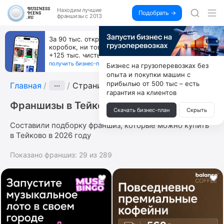
Находим
лучшие
Подобрать →
франшизы с 2013
За 90 тыс. открой магазин на Авито, дома ни
коробок, ни товара, ни склада, зато каждый месяц
+125 тыс. чистыми
получить бизнес-план ↓
Бизнес на грузоперевозках без
опыта и покупки машин с
прибылью от 500 тыс – есть
Главная
···
Страница 9
гарантия на клиентов
Франшизы в Тейково
Скачать бизнес-план
Скрыть
Составили подборку франшиз, которые можно купить
в Тейково в 2026 году
Показано франшиз:
29
из
289