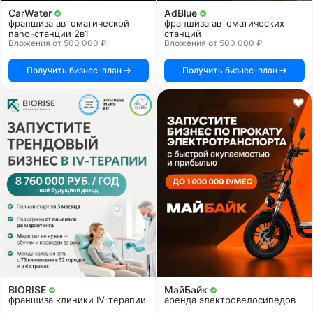
CarWater
AdBlue
франшиза автоматической
франшиза автоматических
nano-станции 2в1
станций
Вложения от 500 000 ₽
Вложения от 500 000 ₽
Получить бизнес-план
Получить бизнес-план
BIORISE
МайБайк
франшиза клиники IV-терапии
аренда электровелосипедов