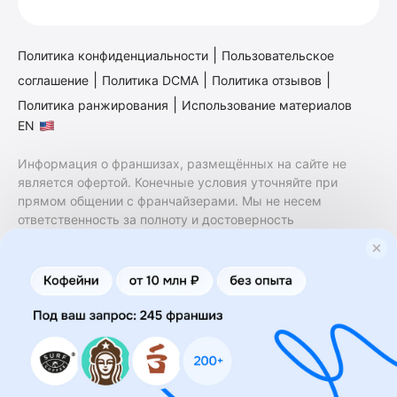
|
Политика конфиденциальности
Пользовательское
|
|
|
соглашение
Политика DCMA
Политика отзывов
|
Политика ранжирования
Использование материалов
EN
Информация о франшизах, размещённых на сайте не
является офертой. Конечные условия уточняйте при
прямом общении с франчайзерами. Мы не несем
ответственность за полноту и достоверность
содержащейся в них информации. Сайт не принадлежит
финансовой организации и на нем не оказываются
финансовые услуги. Заключение договоров
коммерческой концессии (франчайзинга) осуществляется
правообладателями/их представителями. Бизнесменс.ру
не является посредником или представителем
правообладателя и не несет ответственность за условия
предоставления франшизы и действия лиц,
осуществленные на основании информации, имеющейся