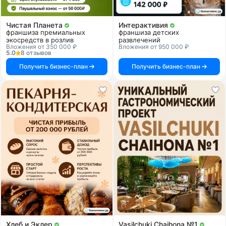
Чистая Планета
Интерактивия
франшиза премиальных
франшиза детских
экосредств в розлив
развлечений
Вложения от 350 000 ₽
Вложения от 950 000 ₽
5.0
8 отзывов
Получить бизнес-план
Получить бизнес-план
Хлеб и Эклер
Vasilchuki Chaihona №1