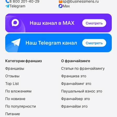
8 800 201-40-29
sp@businessmens.ru
Telegram
Max
Категории франшиз
О франчайзинге
Франшизы
Статьи по франчайзингу
Отзывы
Франшиза это
Top List
Франчайзинг это
По вложениям
Паушальный взнос это
По новизне
Франчайзер это
По популярности
Франчайзи это
Питание