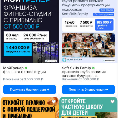
МойТренер
Soft Skills Family
франшиза фитнес студии
франшиза клуба развития
навыков будущего и
Вложения от 3 500 000 ₽
Вложения от 300 000 ₽
профориентации подростков
Получить бизнес-план
Получить бизнес-план