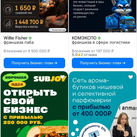
Willie Fisher
КОМЭКСПО
франшиза паба
франшиза в сфере логистики
Вложения от 4 500 000 ₽
Вложения от 197 000 ₽
5.0
2 отзыва
Получить бизнес-план
Получить бизнес-план