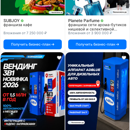
SUBJOY
Planete Parfume
франшиза кафе
франшиза сети арома-бутиков
нишевой и селективной
Вложения от 7 250 000 ₽
Вложения от 3 900 000 ₽
парфюмерии
Получить бизнес-план
Получить бизнес-план