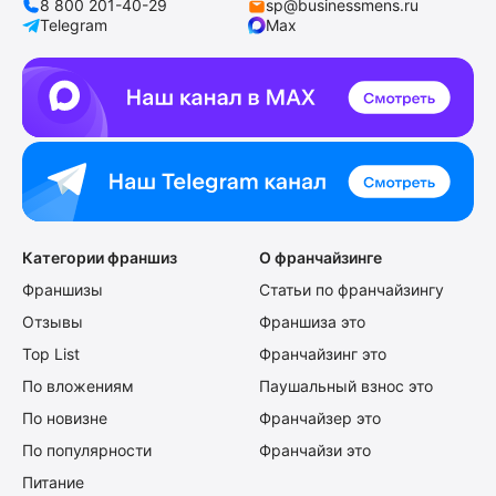
8 800 201-40-29
sp@businessmens.ru
Telegram
Max
Категории франшиз
О франчайзинге
Франшизы
Статьи по франчайзингу
Отзывы
Франшиза это
Top List
Франчайзинг это
По вложениям
Паушальный взнос это
По новизне
Франчайзер это
По популярности
Франчайзи это
Питание