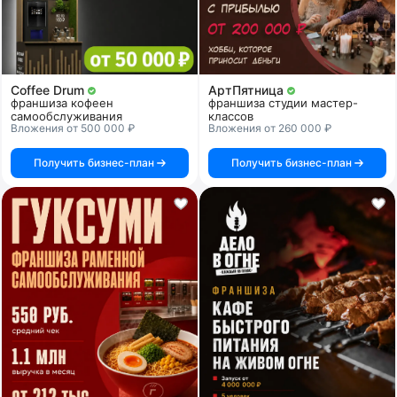
Coffee Drum
АртПятница
франшиза кофеен
франшиза студии мастер-
самообслуживания
классов
Вложения от 500 000 ₽
Вложения от 260 000 ₽
Получить бизнес-план
Получить бизнес-план