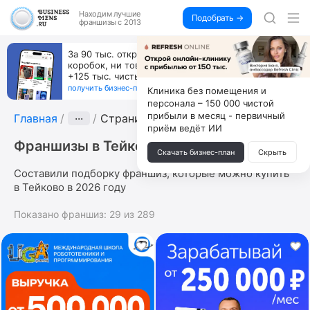
Находим
лучшие
Подобрать →
франшизы с 2013
Пока все учатся пользоваться ИИ, вы можете
зарабатывать на их обучении по 500 тыс. каждый
месяц
получить бизнес-план ↓
Клиника без помещения и
персонала – 150 000 чистой
прибыли в месяц - первичный
Главная
···
Страница 7
приём ведёт ИИ
Франшизы в Тейково
Скачать бизнес-план
Скрыть
Составили подборку франшиз, которые можно купить
в Тейково в 2026 году
Показано франшиз:
29
из
289