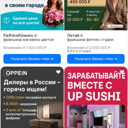
FixPriceFlowers
Летай
франшиза магазина цветов
франшиза фитнес студии
Вложения от 1 500 000 ₽
Вложения от 2 000 000 ₽
5.0
3 отзыва
Получить бизнес-план
Получить бизнес-план