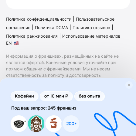
|
Политика конфиденциальности
Пользовательское
|
|
|
соглашение
Политика DCMA
Политика отзывов
|
Политика ранжирования
Использование материалов
EN
Информация о франшизах, размещённых на сайте не
является офертой. Конечные условия уточняйте при
прямом общении с франчайзерами. Мы не несем
ответственность за полноту и достоверность
содержащейся в них информации. Сайт не принадлежит
финансовой организации и на нем не оказываются
финансовые услуги. Заключение договоров
коммерческой концессии (франчайзинга) осуществляется
правообладателями/их представителями. Бизнесменс.ру
не является посредником или представителем
правообладателя и не несет ответственность за условия
предоставления франшизы и действия лиц,
осуществленные на основании информации, имеющейся