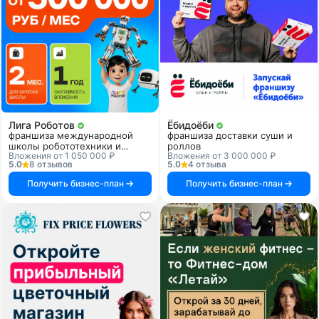
Лига Роботов
Ёбидоёби
франшиза международной
франшиза доставки суши и
школы робототехники и
роллов
Вложения от 1 050 000 ₽
Вложения от 3 000 000 ₽
программирования
5.0
8 отзывов
5.0
4 отзыва
Получить бизнес-план
Получить бизнес-план