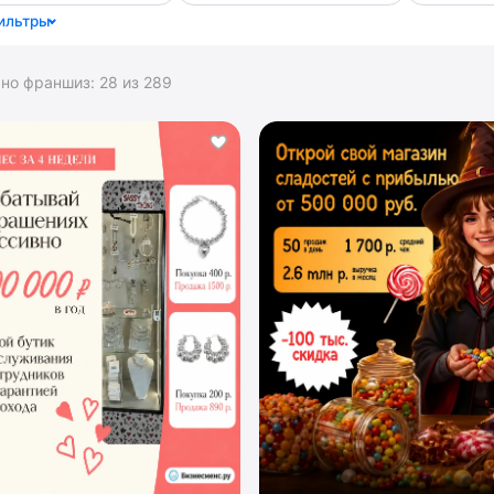
ильтры
ано франшиз:
28
из
289