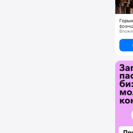
Горы
франш
Вложе