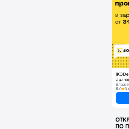
iKOD
франш
Вложе
5.0
3 