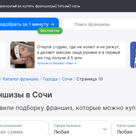
франшиз
Как купить франшизу
Статьи
О нас
одобрать за 1 минуту →
бесплатно
Открой студию, где не колют и не режут,
а делают массаж лица руками и в первый
же год получи 4.5 млн
получить бизнес-план ↓
Каталог франшиз
Города
Сочи
Страница 10
ншизы в Сочи
вили подборку франшиз, которые можно купи
а вложений
Сфера бизнеса
Категория