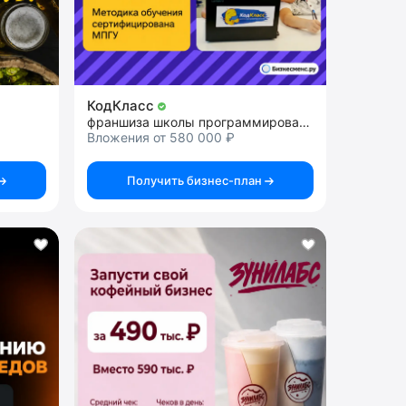
КодКласс
франшиза школы программирования
Вложения от 580 000 ₽
Получить бизнес-план