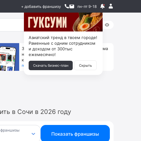
+ добавить франшизу
пн-пт 9-18
Азиатский тренд в твоем городе!
Раменные с одним сотрудником
За 90 тыс. открой магазин на Авито, дома
и доходом от 300тыс
ни коробок, ни товара, ни склада, зато
ежемесячно!
каждый месяц +125 тыс. чистыми
получить бизнес-план ↓
Скачать бизнес-план
Скрыть
ть в Сочи в 2026 году
 франшизы
Показать франшизы