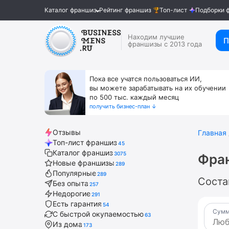
Каталог франшиз
Рейтинг франшиз
Топ-лист
Подборки 
Находим лучшие
П
франшизы с 2013 года
Пока все учатся пользоваться ИИ,
вы можете зарабатывать на их обучении
по 500 тыс. каждый месяц
получить бизнес-план ↓
Отзывы
Главная
Топ-лист франшиз
45
Каталог франшиз
3075
Фра
Новые франшизы
289
Популярные
289
Соста
Без опыта
257
Недорогие
291
Есть гарантия
54
Сумм
С быстрой окупаемостью
63
Из дома
173