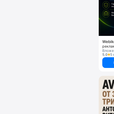
Webi
рекла
Вложе
5.0
5 