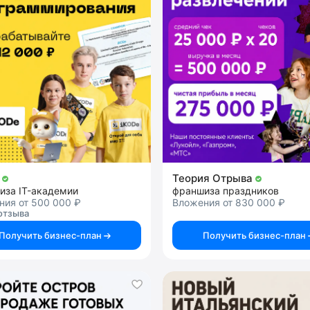
e
Теория Отрыва
иза IT-академии
франшиза праздников
ния от 500 000 ₽
Вложения от 830 000 ₽
отзыва
Получить бизнес-план
Получить бизнес-план