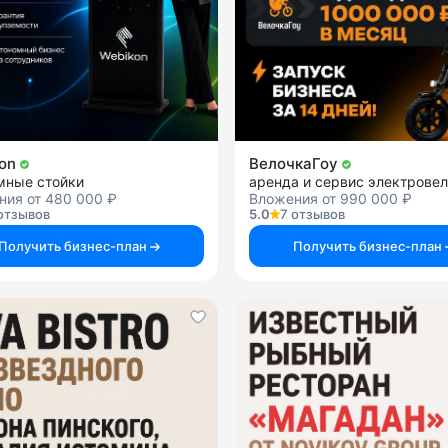
kon
ВелочкаГоу
мные стойки
ния от 480 000 ₽
Вложения от 990 000 ₽
отзывов
5.0
7 отзывов
Получить бизнес-план
Получить бизнес-план