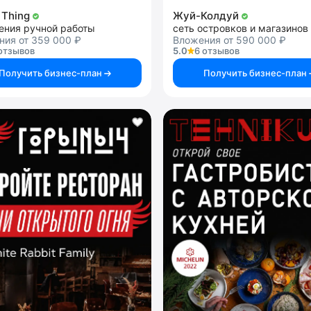
 Thing
Жуй-Колдуй
ения ручной работы
ния от 359 000 ₽
Вложения от 590 000 ₽
отзывов
5.0
6 отзывов
Получить бизнес-план
Получить бизнес-план