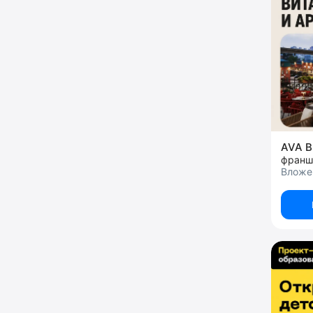
AVA 
франш
Вложе