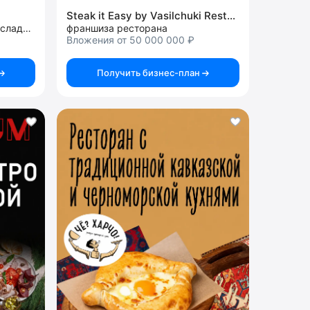
Steak it Easy by Vasilchuki Restaurant Group
сеть островков и магазинов сладостей
франшиза ресторана
Вложения от 50 000 000 ₽
Получить бизнес-план