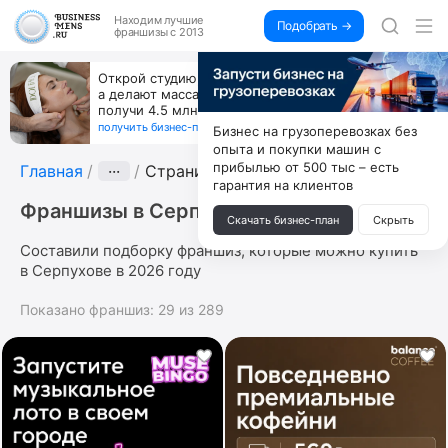
Находим
лучшие
Подобрать →
франшизы с 2013
Открой студию, где не колют и не режут,
а делают массаж лица руками и в первый же год
получи 4.5 млн
получить бизнес-план ↓
Бизнес на грузоперевозках без
опыта и покупки машин с
прибылью от 500 тыс – есть
Главная
···
Страница 9
гарантия на клиентов
Франшизы в Серпухове
Скачать бизнес-план
Скрыть
Составили подборку франшиз, которые можно купить
в Серпухове в 2026 году
Показано франшиз:
29
из
289