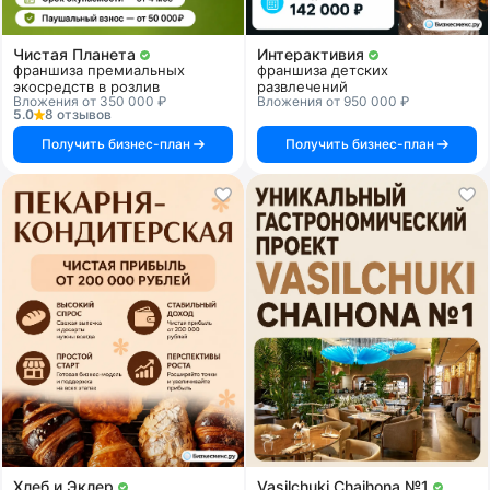
Чистая Планета
Интерактивия
франшиза премиальных
франшиза детских
экосредств в розлив
развлечений
Вложения от 350 000 ₽
Вложения от 950 000 ₽
5.0
8 отзывов
Получить бизнес-план
Получить бизнес-план
Хлеб и Эклер
Vasilchuki Chaihona №1