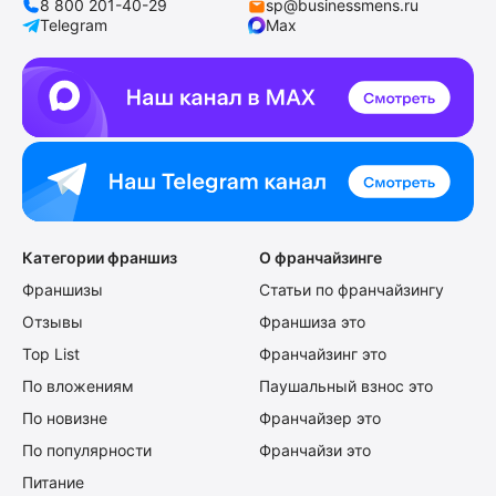
8 800 201-40-29
sp@businessmens.ru
Telegram
Max
Категории франшиз
О франчайзинге
Франшизы
Статьи по франчайзингу
Отзывы
Франшиза это
Top List
Франчайзинг это
По вложениям
Паушальный взнос это
По новизне
Франчайзер это
По популярности
Франчайзи это
Питание