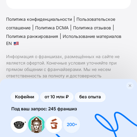
|
Политика конфиденциальности
Пользовательское
|
|
|
соглашение
Политика DCMA
Политика отзывов
|
Политика ранжирования
Использование материалов
EN
Информация о франшизах, размещённых на сайте не
является офертой. Конечные условия уточняйте при
прямом общении с франчайзерами. Мы не несем
ответственность за полноту и достоверность
содержащейся в них информации. Сайт не принадлежит
финансовой организации и на нем не оказываются
финансовые услуги. Заключение договоров
коммерческой концессии (франчайзинга) осуществляется
правообладателями/их представителями. Бизнесменс.ру
не является посредником или представителем
правообладателя и не несет ответственность за условия
предоставления франшизы и действия лиц,
осуществленные на основании информации, имеющейся