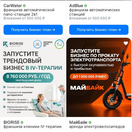
CarWater
AdBlue
франшиза автоматической
франшиза автоматических
nano-станции 2в1
станций
Вложения от 500 000 ₽
Вложения от 500 000 ₽
Получить бизнес-план
Получить бизнес-план
BIORISE
МайБайк
франшиза клиники IV-терапии
аренда электровелосипедов