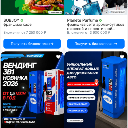
SUBJOY
Planete Parfume
франшиза кафе
франшиза сети арома-бутиков
нишевой и селективной
Вложения от 7 250 000 ₽
Вложения от 3 900 000 ₽
парфюмерии
Получить бизнес-план
Получить бизнес-план