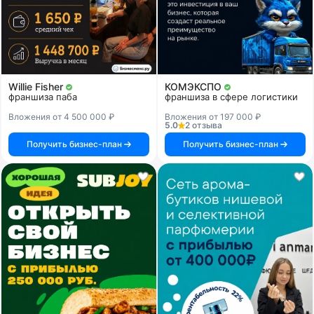
Willie Fisher
КОМЭКСПО
франшиза паба
франшиза в сфере логистики
Вложения от 4 500 000 ₽
Вложения от 197 000 ₽
5.0
2 отзыва
Получить бизнес-план
Получить бизнес-план