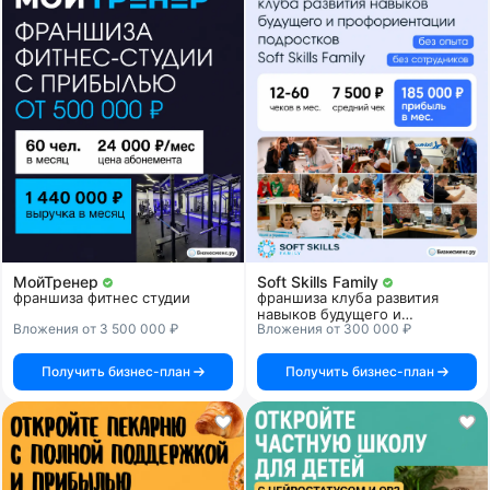
МойТренер
Soft Skills Family
франшиза фитнес студии
франшиза клуба развития
навыков будущего и
Вложения от 3 500 000 ₽
Вложения от 300 000 ₽
профориентации подростков
Получить бизнес-план
Получить бизнес-план