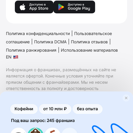
|
Политика конфиденциальности
Пользовательское
|
|
|
соглашение
Политика DCMA
Политика отзывов
|
Политика ранжирования
Использование материалов
EN
Информация о франшизах, размещённых на сайте не
является офертой. Конечные условия уточняйте при
прямом общении с франчайзерами. Мы не несем
ответственность за полноту и достоверность
содержащейся в них информации. Сайт не принадлежит
финансовой организации и на нем не оказываются
финансовые услуги. Заключение договоров
коммерческой концессии (франчайзинга) осуществляется
правообладателями/их представителями. Бизнесменс.ру
не является посредником или представителем
правообладателя и не несет ответственность за условия