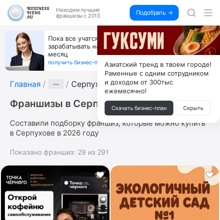
Находим
лучшие
Подобрать →
франшизы с 2013
Пока все учатся пользоваться ИИ, вы можете
зарабатывать на их обучении по 500 тыс. каждый
месяц
получить бизнес-план ↓
Азиатский тренд в твоем городе!
Раменные с одним сотрудником
и доходом от 300тыс
Главная
···
Серпухов
ежемесячно!
Франшизы в Серпухове
Скачать бизнес-план
Скрыть
Составили подборку франшиз, которые можно купить
в Серпухове в 2026 году
Показано франшиз:
29
из
291