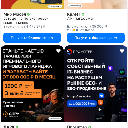
Мир Масел
КВАНТ
автоцентр по экспресс-
AI-платформа
замене масел
Вложения от 4 479 575 ₽
Вложения от 485 000 ₽
5.0
10 отзывов
Получить бизнес-план
Получить бизнес-план
ДАРК
Промптер