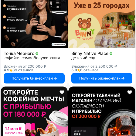
Точка Черного
Binny Native Place
кофейня самообслуживания
детский сад
Вложения от 200 000 ₽
Вложения от 2 200 000 ₽
4.9
89 отзывов
5.0
6 отзывов
Получить бизнес-план
Получить бизнес-план