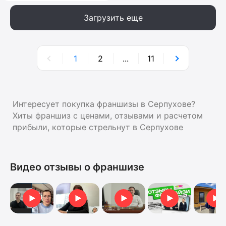
Загрузить еще
1
2
...
11
Интересует покупка франшизы в Серпухове?
Хиты франшиз с ценами, отзывами и расчетом
прибыли, которые стрельнут в Серпухове
Видео отзывы о франшизе
Видеоотзыв от Анны
Видеоотзыв от Анны
Видеоотзыв
Отзыв о франшизе
Отзыв 