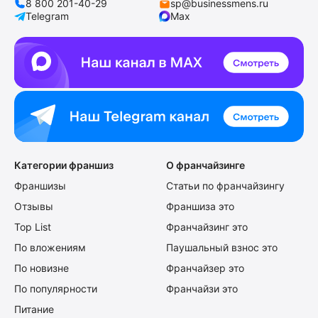
8 800 201-40-29
sp@businessmens.ru
Telegram
Max
Категории франшиз
О франчайзинге
Франшизы
Статьи по франчайзингу
Отзывы
Франшиза это
Top List
Франчайзинг это
По вложениям
Паушальный взнос это
По новизне
Франчайзер это
По популярности
Франчайзи это
Питание