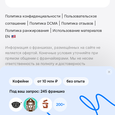
|
Политика конфиденциальности
Пользовательское
|
|
|
соглашение
Политика DCMA
Политика отзывов
|
Политика ранжирования
Использование материалов
EN
Информация о франшизах, размещённых на сайте не
является офертой. Конечные условия уточняйте при
прямом общении с франчайзерами. Мы не несем
ответственность за полноту и достоверность
содержащейся в них информации. Сайт не принадлежит
финансовой организации и на нем не оказываются
финансовые услуги. Заключение договоров
коммерческой концессии (франчайзинга) осуществляется
правообладателями/их представителями. Бизнесменс.ру
не является посредником или представителем
правообладателя и не несет ответственность за условия
предоставления франшизы и действия лиц,
осуществленные на основании информации, имеющейся