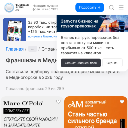
Находим
лучшие
Подобрать →
франшизы с 2013
За 90 тыс. открой магазин на Авито, дома ни
коробок, ни товара, ни склада, зато каждый месяц
+125 тыс. чистыми
получить бизнес-план ↓
Бизнес на грузоперевозках без
опыта и покупки машин с
прибылью от 500 тыс – есть
Главная
···
Страница 3
гарантия на клиентов
Франшизы в Медногорске
Скачать бизнес-план
Скрыть
Составили подборку франшиз, которые можно купить
в Медногорске в 2026 году
Показано франшиз:
29
из
289