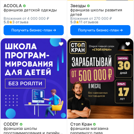
ACOOLA
Звезды
франшиза детской одежды
франшиза школы развития
детей
Вложения от 4 000 000 ₽
Вложения от 270 000 ₽
5.0
3 отзыва
5.0
11 отзывов
Получить бизнес-план
Получить бизнес-план
CODDY
Стоп Кран
франшиза школы
франшиза магазина
программирования и дизайна
разливного пива