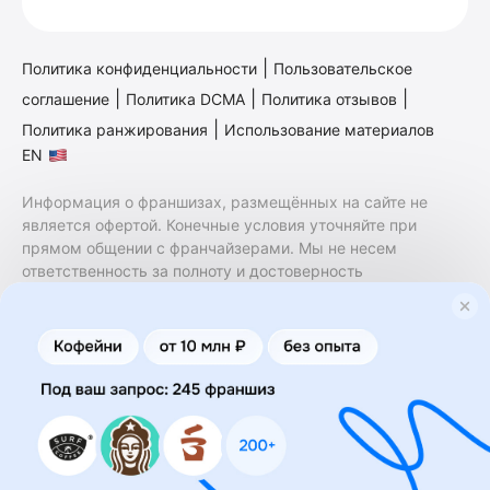
|
Политика конфиденциальности
Пользовательское
|
|
|
соглашение
Политика DCMA
Политика отзывов
|
Политика ранжирования
Использование материалов
EN
Информация о франшизах, размещённых на сайте не
является офертой. Конечные условия уточняйте при
прямом общении с франчайзерами. Мы не несем
ответственность за полноту и достоверность
содержащейся в них информации. Сайт не принадлежит
финансовой организации и на нем не оказываются
финансовые услуги. Заключение договоров
коммерческой концессии (франчайзинга) осуществляется
правообладателями/их представителями. Бизнесменс.ру
не является посредником или представителем
правообладателя и не несет ответственность за условия
предоставления франшизы и действия лиц,
осуществленные на основании информации, имеющейся