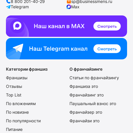
8 800 201-40-29
sp@businessmens.ru
Telegram
Max
Категории франшиз
О франчайзинге
Франшизы
Статьи по франчайзингу
Отзывы
Франшиза это
Top List
Франчайзинг это
По вложениям
Паушальный взнос это
По новизне
Франчайзер это
По популярности
Франчайзи это
Питание