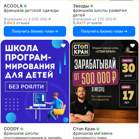
ACOOLA
Звезды
франшиза детской одежды
франшиза школы развития
детей
Вложения от 4 000 000 ₽
Вложения от 270 000 ₽
5.0
3 отзыва
5.0
11 отзывов
Получить бизнес-план
Получить бизнес-план
CODDY
Стоп Кран
франшиза школы
франшиза магазина
программирования и дизайна
разливного пива