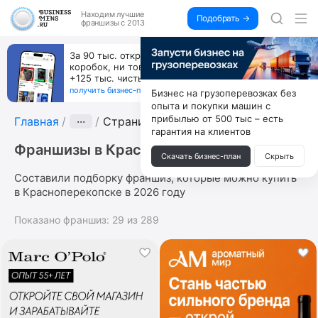
Находим
лучшие
Подобрать →
франшизы с 2013
За 90 тыс. открой магазин на Авито, дома ни
коробок, ни товара, ни склада, зато каждый месяц
+125 тыс. чистыми
получить бизнес-план ↓
Бизнес на грузоперевозках без
опыта и покупки машин с
прибылью от 500 тыс – есть
Главная
···
Страница 3
гарантия на клиентов
Франшизы в Красноперекопске
Скачать бизнес-план
Скрыть
Составили подборку франшиз, которые можно купить
в Красноперекопске в 2026 году
Показано франшиз:
29
из
289