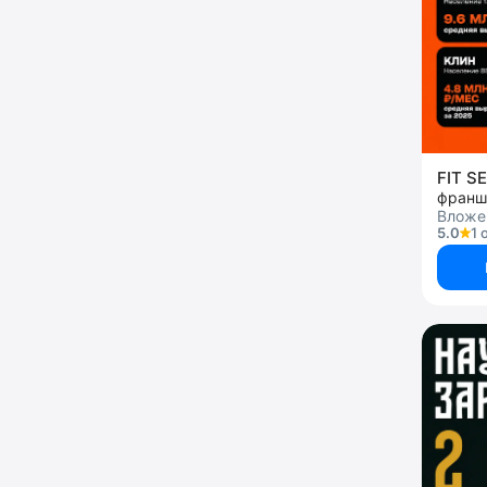
FIT S
франш
Вложен
5.0
1 