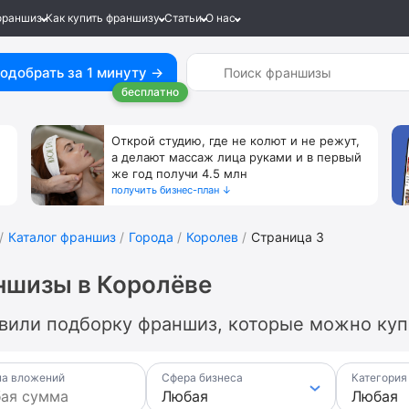
франшиз
Как купить франшизу
Статьи
О нас
одобрать за 1 минуту →
бесплатно
Открой студию, где не колют и не режут,
а делают массаж лица руками и в первый
же год получи 4.5 млн
получить бизнес-план ↓
Каталог франшиз
Города
Королев
Страница 3
ншизы в Королёве
вили подборку франшиз, которые можно купи
а вложений
Сфера бизнеса
Категория