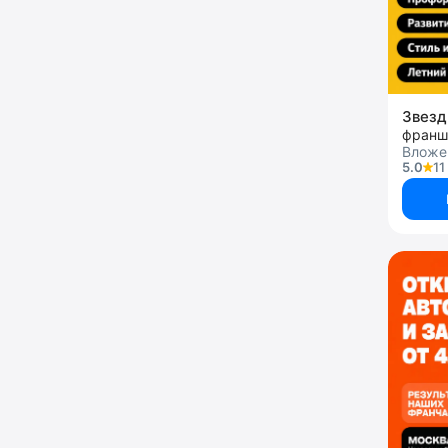
Звез
франш
Вложен
5.0
11