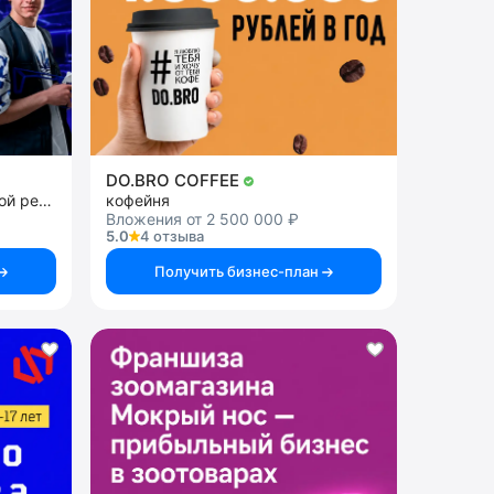
DO.BRO COFFEE
франшиза парков виртуальной реальности
кофейня
Вложения от 2 500 000 ₽
5.0
4 отзыва
Получить бизнес-план