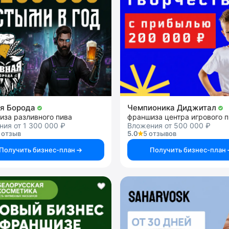
я Борода
Чемпионика Диджитал
иза разливного пива
ия от 1 300 000 ₽
Вложения от 500 000 ₽
 отзыв
5.0
5 отзывов
Получить бизнес-план
Получить бизнес-план