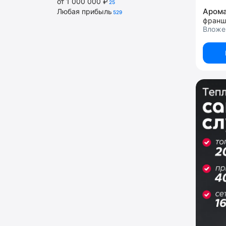
от 1 000 000 ₽
25
Аром
Любая прибыль
529
Вложен