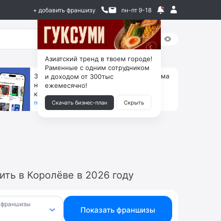
+ добавить франшизу
пн-пт 9-18
Азиатский тренд в твоем городе!
Раменные с одним сотрудником
За 90 тыс. открой магазин на Авито, дома
и доходом от 300тыс
ни коробок, ни товара, ни склада, зато
ежемесячно!
каждый месяц +125 тыс. чистыми
получить бизнес-план ↓
Скачать бизнес-план
Скрыть
ть в Королёве в 2026 году
 франшизы
Показать франшизы