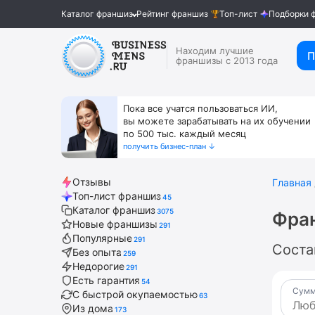
Каталог франшиз
Рейтинг франшиз
Топ-лист
Подборки 
Находим лучшие
П
франшизы с 2013 года
Пока все учатся пользоваться ИИ,
вы можете зарабатывать на их обучении
по 500 тыс. каждый месяц
получить бизнес-план ↓
Отзывы
Главная
Топ-лист франшиз
45
Каталог франшиз
3075
Фра
Новые франшизы
291
Популярные
291
Соста
Без опыта
259
Недорогие
291
Есть гарантия
54
Сумм
С быстрой окупаемостью
63
Из дома
173