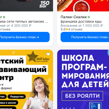
ar
Палки-Скалки
франшиза сети теплых автомоек самообслуживания
франшиза доставки еды
ия от 4 200 000 ₽
Вложения от 1 000 000 ₽
отзыва
5.0
4 отзыва
Получить бизнес-план
Получить бизнес-план