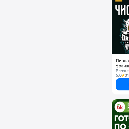
Пивна
франш
Вложен
5.0
31