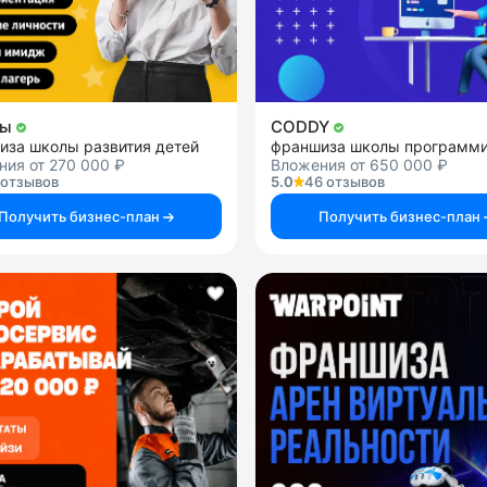
ды
CODDY
иза школы развития детей
ия от 270 000 ₽
Вложения от 650 000 ₽
 отзывов
5.0
46 отзывов
Получить бизнес-план
Получить бизнес-план