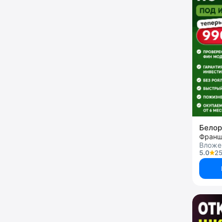
Белор
Вложе
5.0
25