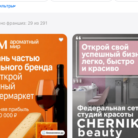
ильтры
ано франшиз:
29
из
291