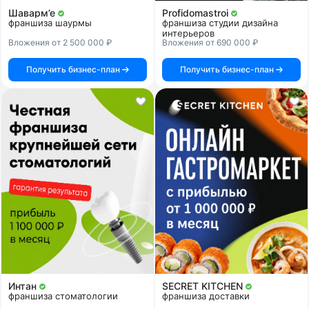
Шаварм’е
Profidomastroi
франшиза шаурмы
франшиза студии дизайна
интерьеров
Вложения от 2 500 000 ₽
Вложения от 690 000 ₽
Получить бизнес-план
Получить бизнес-план
Интан
SECRET KITCHEN
франшиза стоматологии
франшиза доставки