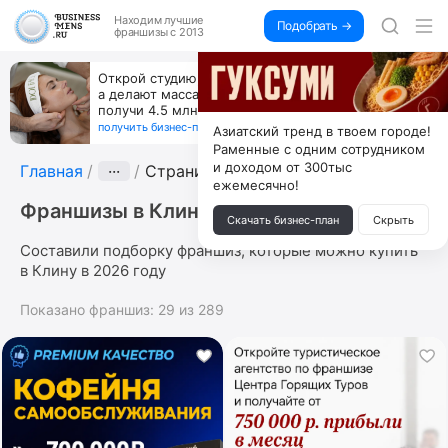
Находим
лучшие
Подобрать →
франшизы с 2013
Открой студию, где не колют и не режут,
а делают массаж лица руками и в первый же год
получи 4.5 млн
получить бизнес-план ↓
Азиатский тренд в твоем городе!
Раменные с одним сотрудником
и доходом от 300тыс
Главная
···
Страница 6
ежемесячно!
Франшизы в Клину
Скачать бизнес-план
Скрыть
Составили подборку франшиз, которые можно купить
в Клину в 2026 году
Показано франшиз:
29
из
289