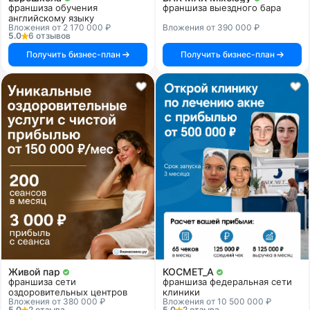
франшиза обучения
франшиза выездного бара
английскому языку
Вложения от 2 170 000 ₽
Вложения от 390 000 ₽
5.0
6 отзывов
Получить бизнес-план
Получить бизнес-план
Живой пар
КОСМЕТ_А
франшиза сети
франшиза федеральная сети
оздоровительных центров
клиники
Вложения от 380 000 ₽
Вложения от 10 500 000 ₽
5.0
2 отзыва
5.0
2 отзыва