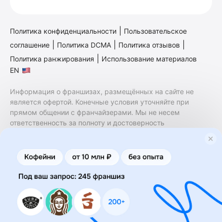
|
Политика конфиденциальности
Пользовательское
|
|
|
соглашение
Политика DCMA
Политика отзывов
|
Политика ранжирования
Использование материалов
EN
Информация о франшизах, размещённых на сайте не
является офертой. Конечные условия уточняйте при
прямом общении с франчайзерами. Мы не несем
ответственность за полноту и достоверность
содержащейся в них информации. Сайт не принадлежит
финансовой организации и на нем не оказываются
финансовые услуги. Заключение договоров
коммерческой концессии (франчайзинга) осуществляется
правообладателями/их представителями. Бизнесменс.ру
не является посредником или представителем
правообладателя и не несет ответственность за условия
предоставления франшизы и действия лиц,
осуществленные на основании информации, имеющейся