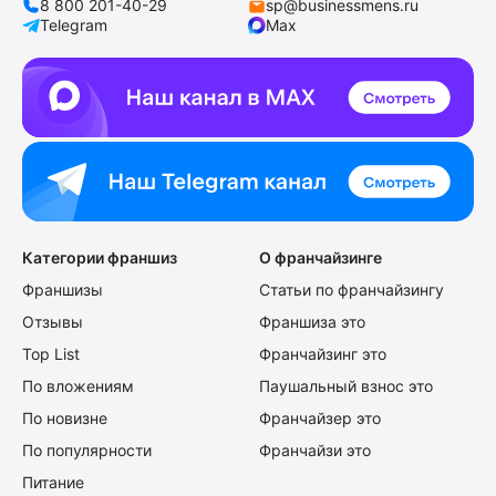
8 800 201-40-29
sp@businessmens.ru
Telegram
Max
Категории франшиз
О франчайзинге
Франшизы
Статьи по франчайзингу
Отзывы
Франшиза это
Top List
Франчайзинг это
По вложениям
Паушальный взнос это
По новизне
Франчайзер это
По популярности
Франчайзи это
Питание