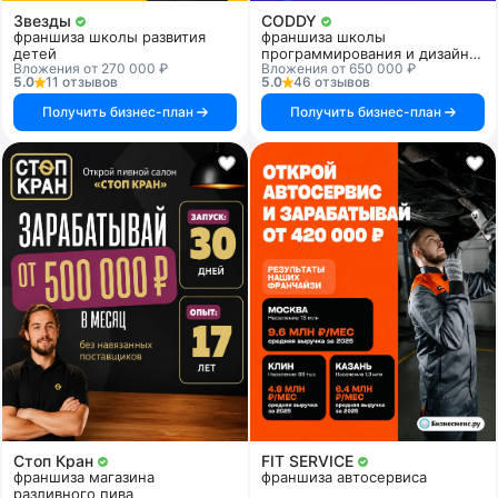
Звезды
CODDY
франшиза школы развития
франшиза школы
детей
программирования и дизайна
Вложения от 270 000 ₽
Вложения от 650 000 ₽
для детей
5.0
11 отзывов
5.0
46 отзывов
Получить бизнес-план
Получить бизнес-план
Стоп Кран
FIT SERVICE
франшиза магазина
франшиза автосервиса
разливного пива