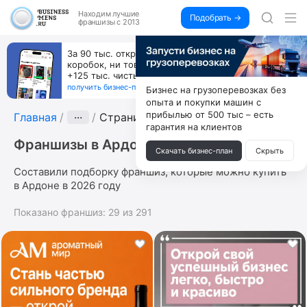
Находим
лучшие
Подобрать →
франшизы с 2013
За 90 тыс. открой магазин на Авито, дома ни
коробок, ни товара, ни склада, зато каждый месяц
+125 тыс. чистыми
получить бизнес-план ↓
Бизнес на грузоперевозках без
опыта и покупки машин с
прибылью от 500 тыс – есть
Главная
···
Страница 3
гарантия на клиентов
Франшизы в Ардоне
Скачать бизнес-план
Скрыть
Составили подборку франшиз, которые можно купить
в Ардоне в 2026 году
Показано франшиз:
29
из
291