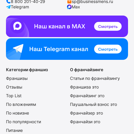
8 800 201-40-29
sp@businessmens.ru
Telegram
Max
Категории франшиз
О франчайзинге
Франшизы
Статьи по франчайзингу
Отзывы
Франшиза это
Top List
Франчайзинг это
По вложениям
Паушальный взнос это
По новизне
Франчайзер это
По популярности
Франчайзи это
Питание