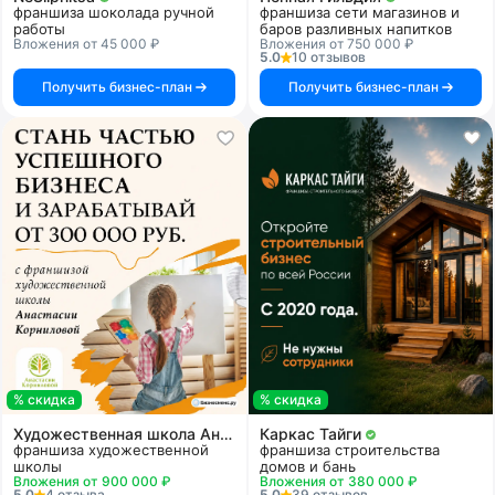
франшиза шоколада ручной
франшиза сети магазинов и
работы
баров разливных напитков
Вложения от 45 000 ₽
Вложения от 750 000 ₽
5.0
10 отзывов
Получить бизнес-план
Получить бизнес-план
% скидка
% скидка
Художественная школа Анастасии Корниловой
Каркас Тайги
франшиза художественной
франшиза строительства
школы
домов и бань
Вложения от 900 000 ₽
Вложения от 380 000 ₽
5.0
4 отзыва
5.0
39 отзывов