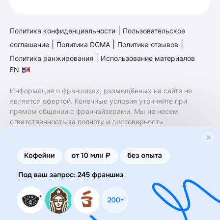
|
Политика конфиденциальности
Пользовательское
|
|
|
соглашение
Политика DCMA
Политика отзывов
|
Политика ранжирования
Использование материалов
EN
Информация о франшизах, размещённых на сайте не
является офертой. Конечные условия уточняйте при
прямом общении с франчайзерами. Мы не несем
ответственность за полноту и достоверность
содержащейся в них информации. Сайт не принадлежит
финансовой организации и на нем не оказываются
финансовые услуги. Заключение договоров
коммерческой концессии (франчайзинга) осуществляется
правообладателями/их представителями. Бизнесменс.ру
не является посредником или представителем
правообладателя и не несет ответственность за условия
предоставления франшизы и действия лиц,
осуществленные на основании информации, имеющейся