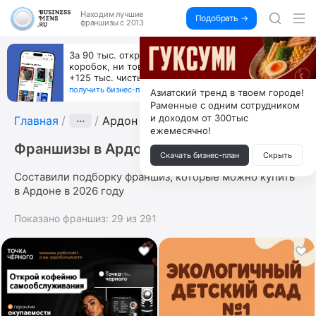
Находим
лучшие
Подобрать →
франшизы с 2013
За 90 тыс. открой магазин на Авито, дома ни
коробок, ни товара, ни склада, зато каждый месяц
+125 тыс. чистыми
получить бизнес-план ↓
Азиатский тренд в твоем городе!
Раменные с одним сотрудником
и доходом от 300тыс
Главная
···
Ардон
ежемесячно!
Франшизы в Ардоне
Скачать бизнес-план
Скрыть
Составили подборку франшиз, которые можно купить
в Ардоне в 2026 году
Показано франшиз:
29
из
291