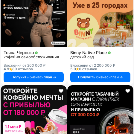
Точка Черного
Binny Native Place
кофейня самообслуживания
детский сад
Вложения от 200 000 ₽
Вложения от 2 200 000 ₽
4.9
89 отзывов
5.0
6 отзывов
Получить бизнес-план
Получить бизнес-план