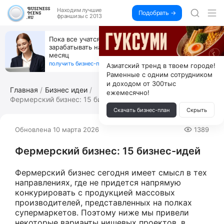
Находим
лучшие
Подобрать →
франшизы с 2013
Открой студию, где не колют и не режут,
а делают массаж лица руками и в первый же год
получи 4.5 млн
получить бизнес-план ↓
Азиатский тренд в твоем городе!
Раменные с одним сотрудником
и доходом от 300тыс
Главная
Бизнес идеи
ежемесячно!
Фермерский бизнес: 15 бизнес-идей
Скачать бизнес-план
Скрыть
Обновлена 10 марта 2026
1389
Фермерский бизнес: 15 бизнес-идей
Фермерский бизнес сегодня имеет смысл в тех
направлениях, где не придется напрямую
конкурировать с продукцией массовых
производителей, представленных на полках
супермаркетов. Поэтому ниже мы привели
некоторые варианты нишевых проектов, в