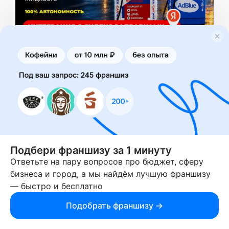
Суть бизнеса – установка новейших
вендинговых аппаратов, которые работают как
мини-заводы, изготавливая на месте несколько
видов жидкости. Летом – летнюю омывайку,
зимой – незамерзайку -10°, -20°, -30°. Аппарат
производит всё прямо на месте установки и
работает автономно до 6 месяцев. В состав
Подбери франшизу за 1 минуту
входят технологии антидождь, антилёд,
Ответьте на пару вопросов про бюджет, сферу
антибитум, антимошка, антиблик, антигрязь.
бизнеса и город, а мы найдём лучшую франшизу
Вендинг устанавливается на АЗС, мойках,
— быстро и бесплатно
праковках и у ТЦ.
Подобрать франшизу →