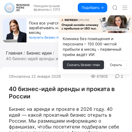
Находим
лучшие
Подобрать →
франшизы с 2013
Открой студию, где не колют и не режут,
а делают массаж лица руками и в первый же год
получи 4.5 млн
получить бизнес-план ↓
Клиника без помещения и
персонала – 150 000 чистой
прибыли в месяц - первичный
Главная
Бизнес идеи
приём ведёт ИИ
40 бизнес-идей аренды и проката в Рос...
Скачать бизнес-план
Скрыть
Обновлена 22 января 2026
61905
2
40 бизнес-идей аренды и проката в
России
Бизнес на аренде и прокате в 2026 году. 40
идей — какой прокатный бизнес открыть в
России. Мы размещаем информацию о
франшизах, чтобы посетители подбирали себе