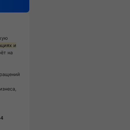
кую
ациях и
рёт на
бращений
изнеса,
 4