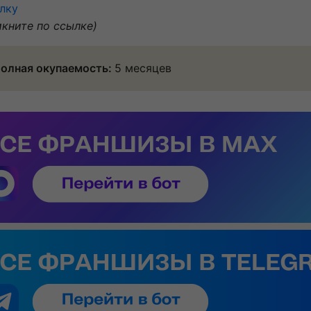
лку
икните по ссылке)
олная окупаемость:
5 месяцев