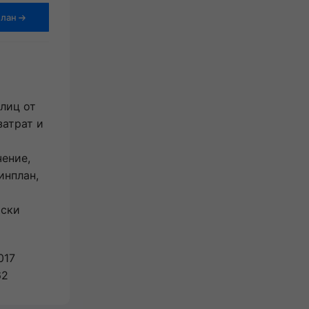
план
Получить бизнес-план
лиц от
затрат и
чение,
инплан,
иски
017
62