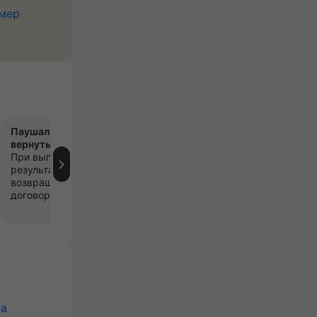
имер
Паушальный взнос можно
Роялти 0 рублей
3
вернуть
Не смотря на такую
При выполнении условий
поддержку, ежемесячного
результативности деньги
платежа франчайзеру нет. 
возвращаются партнёру по
деньги остаются в филиале.
договору.
на