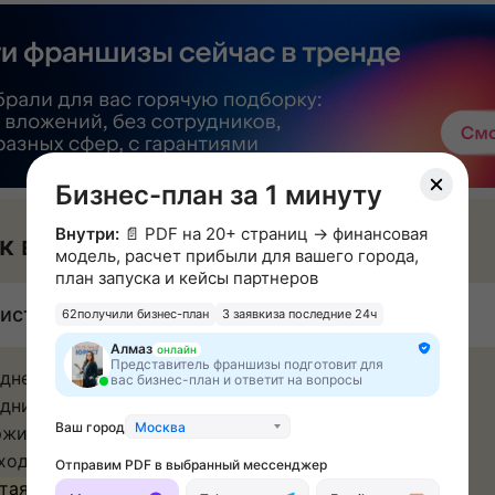
Бизнес-план за 1 минуту
Внутри:
📄 PDF на 20+ страниц → финансовая
к вы будете зарабатывать
модель, расчет прибыли для вашего города,
план запуска и кейсы партнеров
истая прибыль: от 350 000 ₽ в месяц
62
получили бизнес-план
3 заявки
за последние 24ч
Алмаз
онлайн
Представитель франшизы подготовит для
днее количество договоров в месяц - 15
вас бизнес-план и ответит на вопросы
дний чек - 120 000 рублей
Ваш город
Москва
жинальность - 50% = 900 000 рублей
ходы на аренду, ФОТ и прочее - 500 000 рублей
Отправим PDF в выбранный мессенджер
тая прибыль до налогов - 400 000 рублей в месяц