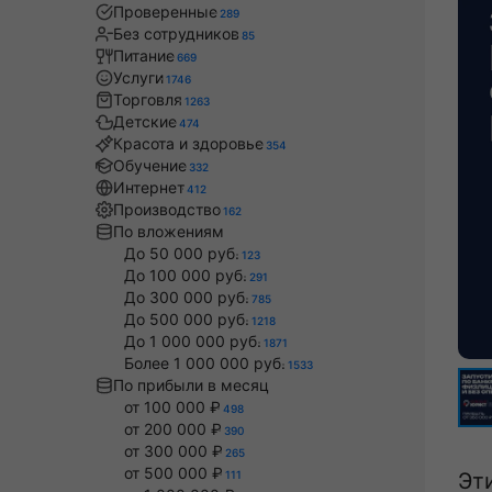
Проверенные
289
Без сотрудников
85
Питание
669
Услуги
1746
Торговля
1263
Детские
474
Красота и здоровье
354
Обучение
332
Интернет
412
Производство
162
По вложениям
До 50 000 руб.
123
До 100 000 руб.
291
До 300 000 руб.
785
До 500 000 руб.
1218
До 1 000 000 руб.
1871
Более 1 000 000 руб.
1533
По прибыли в месяц
от 100 000 ₽
498
от 200 000 ₽
390
от 300 000 ₽
265
от 500 000 ₽
111
Эт