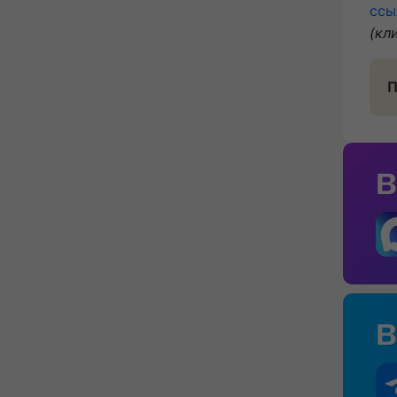
ссы
(кл
П