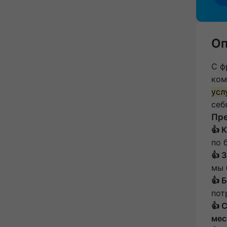
Оп
С ф
ком
усл
себ
Пр
👍 
по 
👍 
мы 
👍 
пот
👍 
мес