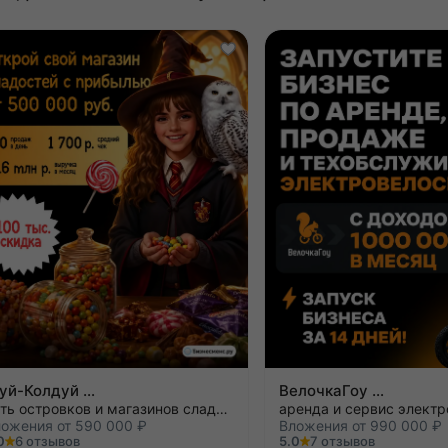
Жуй-Колдуй
ВелочкаГоу
сеть островков и магазинов сладостей
ожения от 590 000 ₽
Вложения от 990 000 ₽
0
6 отзывов
5.0
7 отзывов