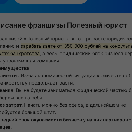
исание франшизы Полезный юрист
раншизой «Полезный юрист» вы открываете юридичес
панию и
зарабатываете от 350 000 рублей на консульт
угах банкротства
, а весь юридический блок бизнеса бе
я управляющая компания.
еимущества
Клиенты.
Из-за экономической ситуации количество о
банкротству продолжает расти.
Знания.
Вы не будете заниматься юридической частью б
берём всё на себя.
Без затрат.
Начать можно без офиса, в дальнейшем не
ребуется большой штат.
Средний срок окупаемости бизнеса у наших партнёров -
яцев.