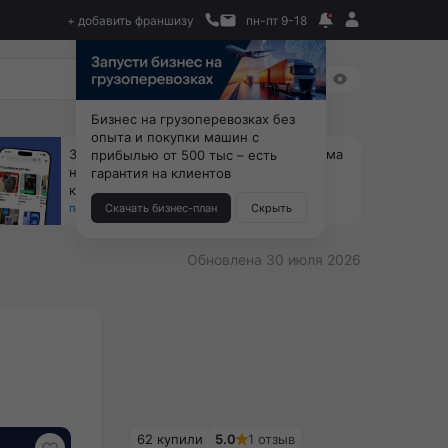
+ добавить франшизу
пн-пт 9-18
Бизнес на грузоперевозках без
опыта и покупки машин с
За 90 тыс. открой магазин на Авито, дома
прибылью от 500 тыс – есть
ни коробок, ни товара, ни склада, зато
гарантия на клиентов
каждый месяц +125 тыс. чистыми
получить бизнес-план ↓
Скачать бизнес-план
Скрыть
Обновлена 30 июля 2026
62 купили
5.0
1 отзыв