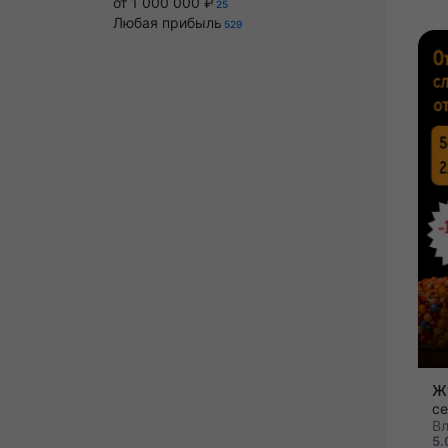
от 1 000 000 ₽
25
Любая прибыль
529
Вл
5.