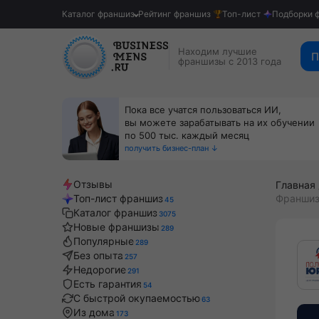
Каталог франшиз
Рейтинг франшиз
Топ-лист
Подборки 
Находим лучшие
П
франшизы с 2013 года
Пока все учатся пользоваться ИИ,
вы можете зарабатывать на их обучении
по 500 тыс. каждый месяц
получить бизнес-план ↓
Отзывы
Главная
Топ-лист франшиз
Франшиз
45
Каталог франшиз
3075
Новые франшизы
289
Популярные
289
Без опыта
257
Недорогие
291
Есть гарантия
54
С быстрой окупаемостью
63
Из дома
173