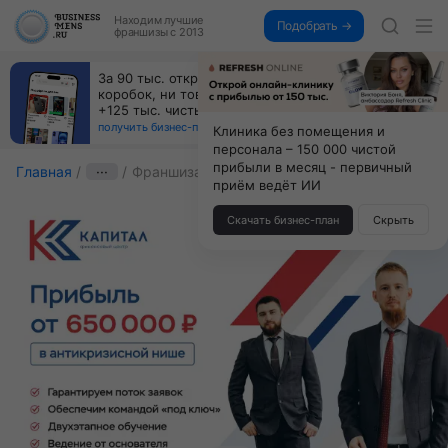
Находим
лучшие
Подобрать →
франшизы с 2013
Пока все учатся пользоваться ИИ, вы можете
зарабатывать на их обучении по 500 тыс. каждый
месяц
получить бизнес-план ↓
Клиника без помещения и
персонала – 150 000 чистой
прибыли в месяц - первичный
Главная
···
Франшиза Капитал
приём ведёт ИИ
Скачать бизнес-план
Скрыть