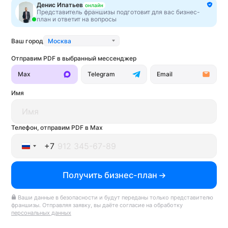
Получить бизнес-план
Получить бизнес-план
Денис Ипатьев
онлайн
Представитель франшизы подготовит для вас бизнес-
план и ответит на вопросы
Ваш город
Москва
Отправим PDF в выбранный мессенджер
Max
Telegram
Email
Имя
Телефон, отправим PDF в Max
+7
Подбери франшизу за 1 минуту
Служба поддержки 9:00 - 18:00 по МСК
Russia
Ответьте на пару вопросов про бюджет, сферу
8 800 201-40-29
sp@businessmens.ru
Telegram
Max
бизнеса и город, а мы найдём лучшую франшизу
Получить бизнес-план
+7
— быстро и бесплатно
Ваши данные в безопасности и будут переданы только представителю
Подобрать франшизу →
франшизы. Отправляя заявку, вы даёте согласие на обработку
персональных данных