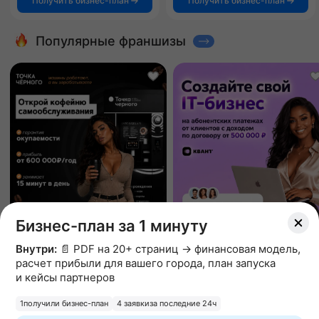
Получить бизнес-план
Получить бизнес-план
Популярные франшизы
Бизнес-план за 1 минуту
Внутри:
📄 PDF на 20+ страниц → финансовая модель,
расчет прибыли для вашего города, план запуска
Точка Черного
КВАНТ
и кейсы партнеров
кофейня самообслуживания
AI-платформа
Вложения от 200 000 ₽
Вложения от 485 000 ₽
1
получили бизнес-план
4 заявки
за последние 24ч
4.9
89 отзывов
5.0
11 отзывов