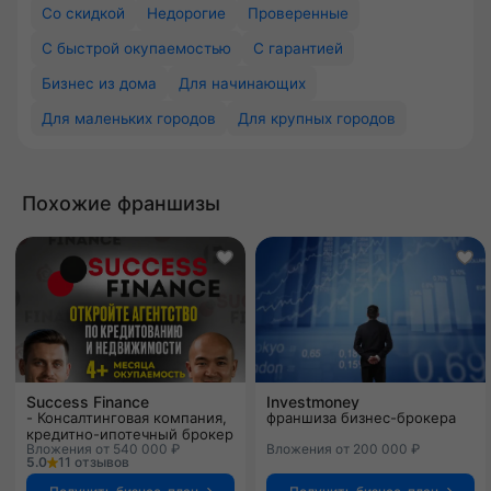
Со скидкой
Недорогие
Проверенные
С быстрой окупаемостью
С гарантией
Бизнес из дома
Для начинающих
Для маленьких городов
Для крупных городов
Похожие франшизы
Success Finance
Investmoney
- Консалтинговая компания,
франшиза бизнес-брокера
кредитно-ипотечный брокер
Вложения от 540 000 ₽
Вложения от 200 000 ₽
5.0
11 отзывов