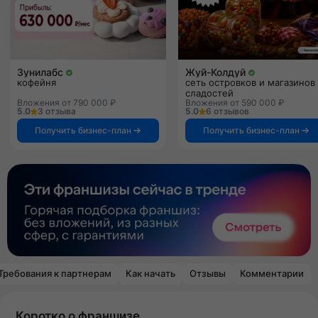
Зунилабс
Жуй-Колдуй
кофейня
сеть островков и магазинов
сладостей
Вложения от 790 000 ₽
Вложения от 590 000 ₽
5.0
3 отзыва
5.0
6 отзывов
Получить бизнес-план
Получить бизнес-план
Требования к партнерам
Как начать
Отзывы
Комментарии
Коротко о франшизе