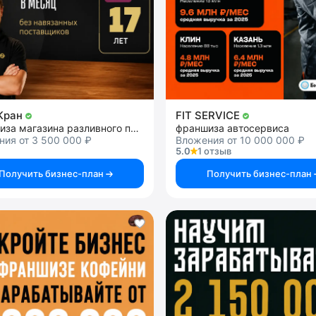
Кран
FIT SERVICE
франшиза магазина разливного пива
франшиза автосервиса
ия от 3 500 000 ₽
Вложения от 10 000 000 ₽
5.0
1 отзыв
Получить бизнес-план
Получить бизнес-план