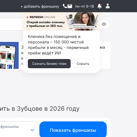
+ добавить франшизу
пн-пт 9-18
Клиника без помещения и
персонала – 150 000 чистой
За 90 тыс. открой магазин на Авито, дома
прибыли в месяц - первичный
ни коробок, ни товара, ни склада, зато
приём ведёт ИИ
каждый месяц +125 тыс. чистыми
получить бизнес-план ↓
Скачать бизнес-план
Скрыть
ть в Зубцове в 2026 году
 франшизы
Показать франшизы