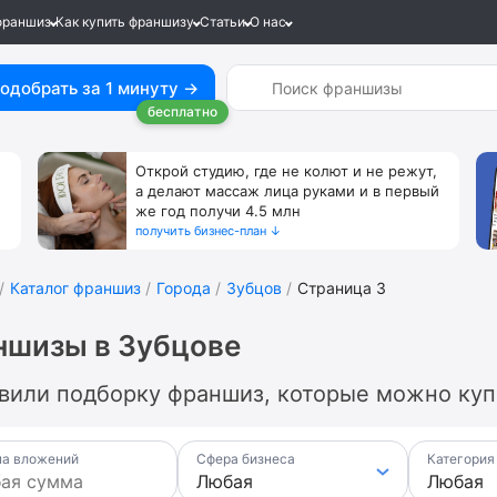
франшиз
Как купить франшизу
Статьи
О нас
одобрать за 1 минуту →
бесплатно
Открой студию, где не колют и не режут,
а делают массаж лица руками и в первый
же год получи 4.5 млн
получить бизнес-план ↓
Каталог франшиз
Города
Зубцов
Страница 3
ншизы в Зубцове
вили подборку франшиз, которые можно купи
а вложений
Сфера бизнеса
Категория