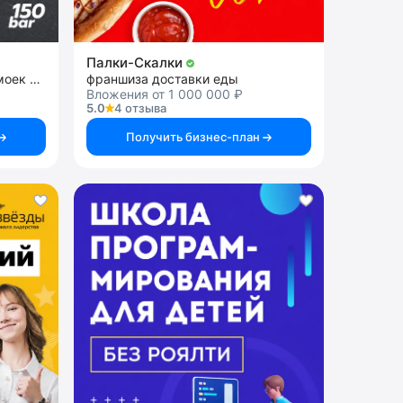
Палки-Скалки
франшиза сети теплых автомоек самообслуживания
франшиза доставки еды
Вложения от 1 000 000 ₽
5.0
4 отзыва
Получить бизнес-план