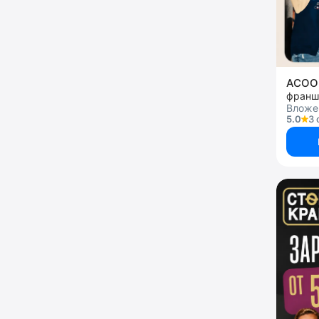
ACOO
франш
Вложен
5.0
3 