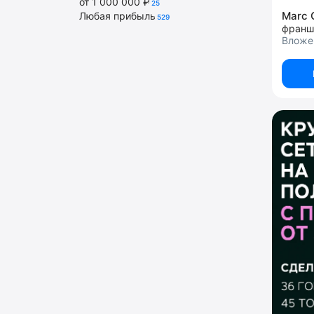
от 1 000 000 ₽
25
Marc 
Любая прибыль
529
франш
Вложен