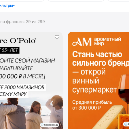
ильтры
ано франшиз:
29
из
289