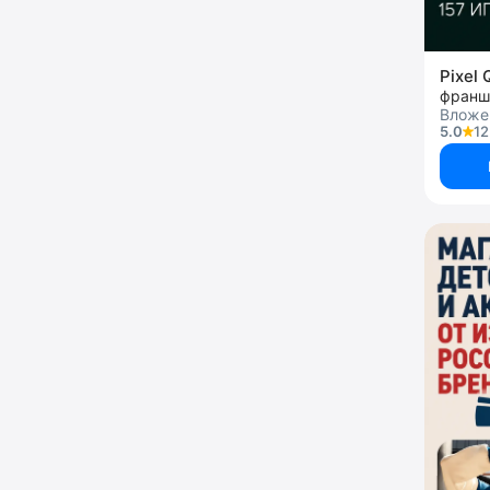
Pixel
франш
Вложен
5.0
12