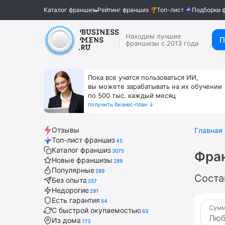
Каталог франшиз
Рейтинг франшиз
Топ-лист
Подборки 
Находим лучшие
П
франшизы с 2013 года
Пока все учатся пользоваться ИИ,
вы можете зарабатывать на их обучении
по 500 тыс. каждый месяц
получить бизнес-план ↓
Отзывы
Главная
Топ-лист франшиз
45
Каталог франшиз
3075
Фра
Новые франшизы
289
Популярные
289
Соста
Без опыта
257
Недорогие
291
Есть гарантия
54
Сумм
С быстрой окупаемостью
63
Из дома
173