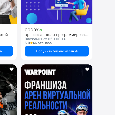
CODDY
етей
франшиза школы программирования и дизайна для детей
Вложения от 650 000 ₽
5.0
46 отзывов
Получить бизнес-план