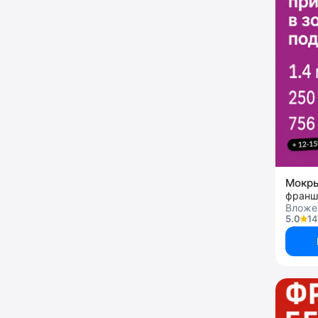
Мокр
франш
Вложен
5.0
14