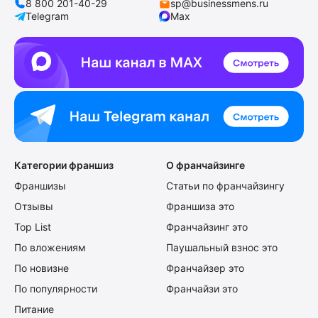
8 800 201-40-29
sp@businessmens.ru
Telegram
Max
Категории франшиз
О франчайзинге
Франшизы
Статьи по франчайзингу
Отзывы
Франшиза это
Top List
Франчайзинг это
По вложениям
Паушальный взнос это
По новизне
Франчайзер это
По популярности
Франчайзи это
Питание