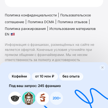
|
Политика конфиденциальности
Пользовательское
|
|
|
соглашение
Политика DCMA
Политика отзывов
|
Политика ранжирования
Использование материалов
EN
Информация о франшизах, размещённых на сайте не
является офертой. Конечные условия уточняйте при
прямом общении с франчайзерами. Мы не несем
ответственность за полноту и достоверность
содержащейся в них информации. Сайт не принадлежит
финансовой организации и на нем не оказываются
финансовые услуги. Заключение договоров
коммерческой концессии (франчайзинга) осуществляется
правообладателями/их представителями. Бизнесменс.ру
не является посредником или представителем
правообладателя и не несет ответственность за условия
предоставления франшизы и действия лиц,
осуществленные на основании информации, имеющейся