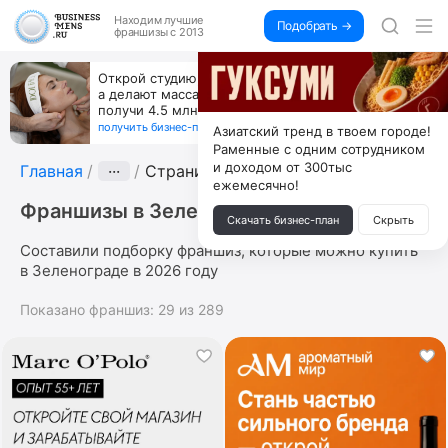
Находим
лучшие
Подобрать →
франшизы с 2013
Открой студию, где не колют и не режут,
а делают массаж лица руками и в первый же год
получи 4.5 млн
получить бизнес-план ↓
Азиатский тренд в твоем городе!
Раменные с одним сотрудником
и доходом от 300тыс
Главная
···
Страница 3
ежемесячно!
Франшизы в Зеленограде
Скачать бизнес-план
Скрыть
Составили подборку франшиз, которые можно купить
в Зеленограде в 2026 году
Показано франшиз:
29
из
289