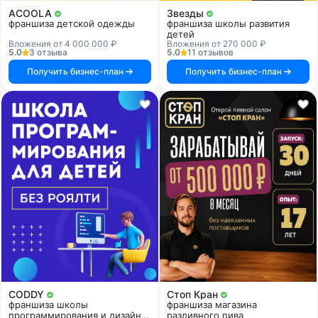
ACOOLA
Звезды
франшиза детской одежды
франшиза школы развития
детей
Вложения от 4 000 000 ₽
Вложения от 270 000 ₽
5.0
3 отзыва
5.0
11 отзывов
Получить бизнес-план
Получить бизнес-план
CODDY
Стоп Кран
франшиза школы
франшиза магазина
программирования и дизайна
разливного пива