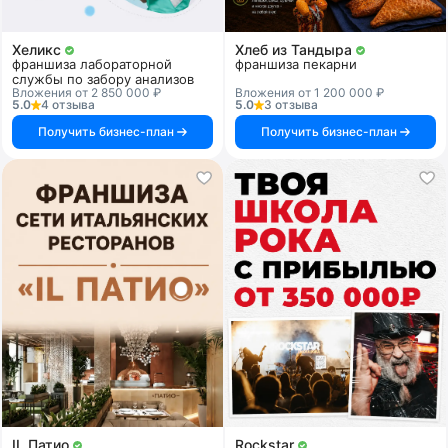
Хеликс
Хлеб из Тандыра
франшиза лабораторной
франшиза пекарни
службы по забору анализов
Вложения от 2 850 000 ₽
Вложения от 1 200 000 ₽
5.0
4 отзыва
5.0
3 отзыва
Получить бизнес-план
Получить бизнес-план
IL Патио
Rockstar