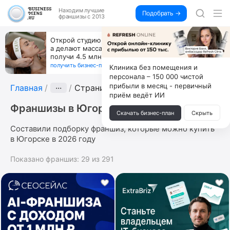
Находим
лучшие
Подобрать →
франшизы с 2013
Открой студию, где не колют и не режут,
а делают массаж лица руками и в первый же год
получи 4.5 млн
получить бизнес-план ↓
Клиника без помещения и
персонала – 150 000 чистой
прибыли в месяц - первичный
Главная
···
Страница 2
приём ведёт ИИ
Франшизы в Югорске
Скачать бизнес-план
Скрыть
Составили подборку франшиз, которые можно купить
в Югорске в 2026 году
Показано франшиз:
29
из
291