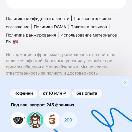
|
Политика конфиденциальности
Пользовательское
|
|
|
соглашение
Политика DCMA
Политика отзывов
|
Политика ранжирования
Использование материалов
EN
Информация о франшизах, размещённых на сайте не
является офертой. Конечные условия уточняйте при
прямом общении с франчайзерами. Мы не несем
ответственность за полноту и достоверность
содержащейся в них информации. Сайт не принадлежит
финансовой организации и на нем не оказываются
финансовые услуги. Заключение договоров
коммерческой концессии (франчайзинга) осуществляется
правообладателями/их представителями. Бизнесменс.ру
не является посредником или представителем
правообладателя и не несет ответственность за условия
предоставления франшизы и действия лиц,
осуществленные на основании информации, имеющейся