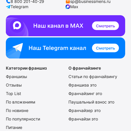
8 800 201-40-29
sp@businessmens.ru
Telegram
Max
Категории франшиз
О франчайзинге
Франшизы
Статьи по франчайзингу
Отзывы
Франшиза это
Top List
Франчайзинг это
По вложениям
Паушальный взнос это
По новизне
Франчайзер это
По популярности
Франчайзи это
Питание