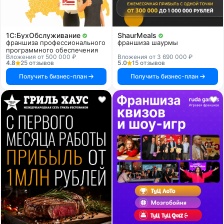
1C:БухОбслуживание
ShaurMeals
франшиза профессионального
франшиза шаурмы
программного обеспечения
Вложения от 500 000 ₽
Вложения от 3 690 000 ₽
4.8
25 отзывов
5.0
15 отзывов
Получить бизнес-план
Получить бизнес-план