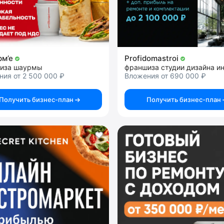
рм’е
Profidomastroi
иза шаурмы
ия от 2 500 000 ₽
Вложения от 690 000 ₽
Получить бизнес-план
Получить бизнес-план