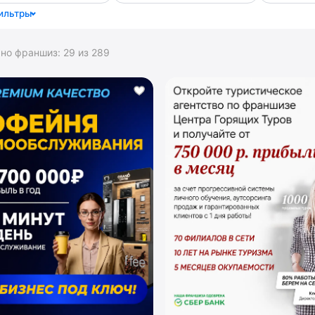
ильтры
ано франшиз:
29
из
289