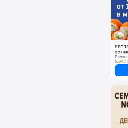
SECR
франш
Вложен
5.0
7 