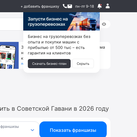
+ добавить франшизу
пн-пт 9-18
Бизнес на грузоперевозках без
опыта и покупки машин с
За 90 тыс. открой магазин на Авито, дома
прибылью от 500 тыс – есть
ни коробок, ни товара, ни склада, зато
гарантия на клиентов
каждый месяц +125 тыс. чистыми
получить бизнес-план ↓
Скачать бизнес-план
Скрыть
ть в Советской Гавани в 2026 году
 франшизы
Показать франшизы