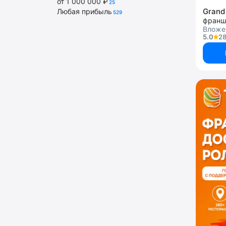
от 1 000 000 ₽
25
Grand
Любая прибыль
529
Вложе
5.0
28