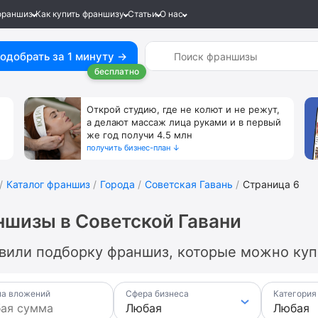
франшиз
Как купить франшизу
Статьи
О нас
одобрать за 1 минуту →
бесплатно
Открой студию, где не колют и не режут,
а делают массаж лица руками и в первый
же год получи 4.5 млн
получить бизнес-план ↓
Каталог франшиз
Города
Советская Гавань
Страница 6
шизы в Советской Гавани
вили подборку франшиз, которые можно купи
а вложений
Сфера бизнеса
Категория