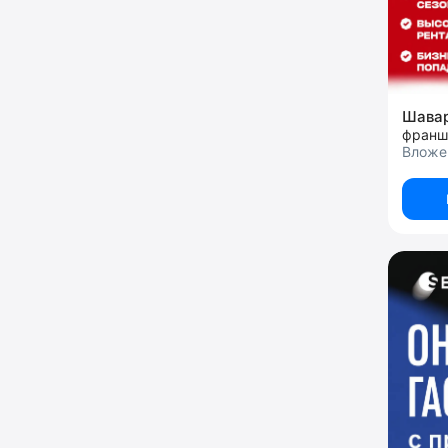
Шава
франш
Вложен