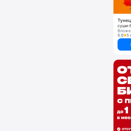
Туне
суши-
Вложен
5.0
5 