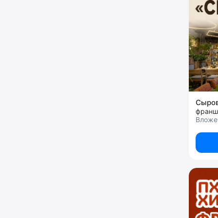
Сыро
франш
Вложе