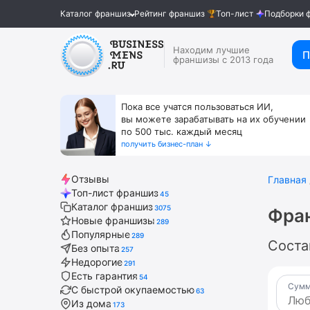
Каталог франшиз
Рейтинг франшиз
Топ-лист
Подборки 
Находим лучшие
П
франшизы с 2013 года
Пока все учатся пользоваться ИИ,
вы можете зарабатывать на их обучении
по 500 тыс. каждый месяц
получить бизнес-план ↓
Отзывы
Главная
Топ-лист франшиз
45
Каталог франшиз
3075
Фран
Новые франшизы
289
Популярные
289
Соста
Без опыта
257
Недорогие
291
Есть гарантия
54
Сумм
С быстрой окупаемостью
63
Из дома
173