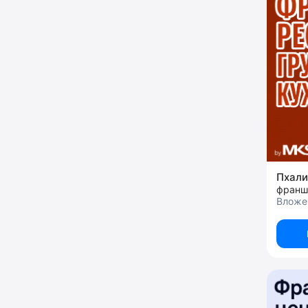
Пхал
Вложе