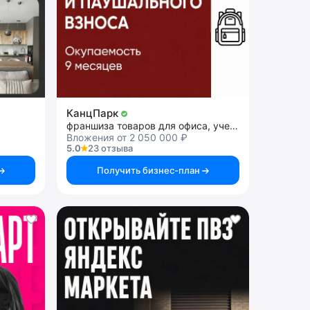
КанцПарк
франшиза товаров для офиса, учебы и творчества
Вложения от 2 050 000 ₽
5.0
23 отзыва
Получить бизнес-план