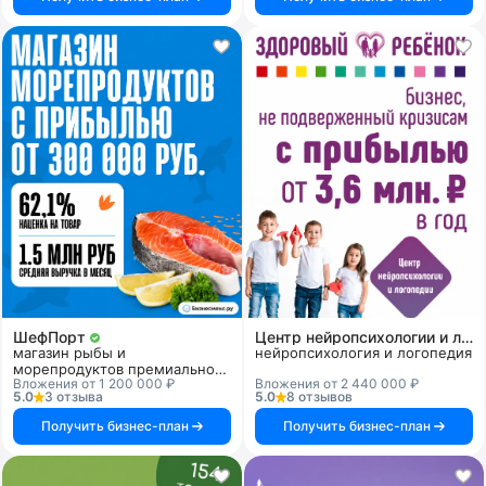
ШефПорт
Центр нейропсихологии и логопедии «Здоровый ребенок»
магазин рыбы и
нейропсихология и логопедия
морепродуктов премиального
Вложения от 1 200 000 ₽
Вложения от 2 440 000 ₽
качества
5.0
3 отзыва
5.0
8 отзывов
Получить бизнес-план
Получить бизнес-план