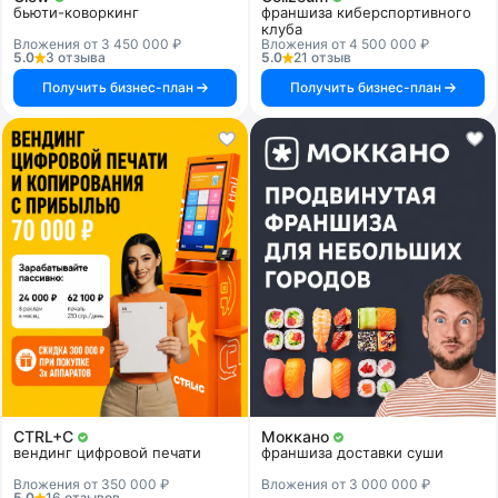
бьюти-коворкинг
франшиза киберспортивного
клуба
Вложения от 3 450 000 ₽
Вложения от 4 500 000 ₽
5.0
3 отзыва
5.0
21 отзыв
Получить бизнес-план
Получить бизнес-план
CTRL+C
Моккано
вендинг цифровой печати
франшиза доставки суши
Вложения от 350 000 ₽
Вложения от 3 000 000 ₽
5.0
16 отзывов