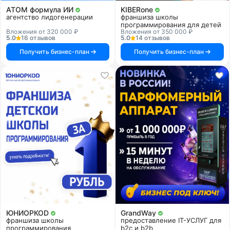
АТОМ формула ИИ
KIBERone
агентство лидогенерации
франшиза школы
программирования для детей
Вложения от 320 000 ₽
Вложения от 350 000 ₽
5.0
16 отзывов
5.0
14 отзывов
Получить бизнес-план
Получить бизнес-план
ЮНИОРКОD
GrandWay
франшиза школы
предоставление IT-УСЛУГ для
программирования
b2c и b2b