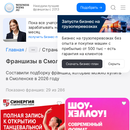
Находим
лучшие
Подобрать →
франшизы с 2013
Пока все учатся пользоваться ИИ, вы можете
зарабатывать на их обучении по 500 тыс. каждый
месяц
получить бизнес-план ↓
Бизнес на грузоперевозках без
опыта и покупки машин с
прибылью от 500 тыс – есть
Главная
···
Страница 4
гарантия на клиентов
Франшизы в Смоленске
Скачать бизнес-план
Скрыть
Составили подборку франшиз, которые можно купить
в Смоленске в 2026 году
Показано франшиз:
29
из
286