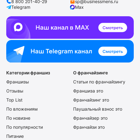
8 800 201-40-29
sp@businessmens.ru
Telegram
Max
Категории франшиз
О франчайзинге
Франшизы
Статьи по франчайзингу
Отзывы
Франшиза это
Top List
Франчайзинг это
По вложениям
Паушальный взнос это
По новизне
Франчайзер это
По популярности
Франчайзи это
Питание