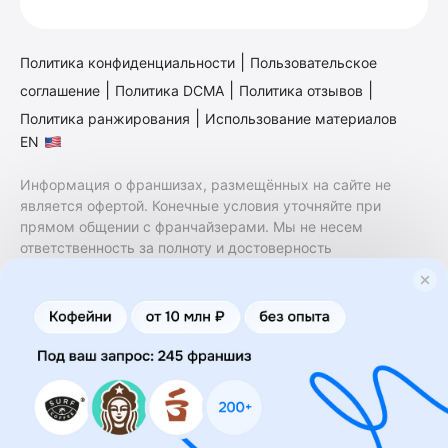
|
Политика конфиденциальности
Пользовательское
|
|
|
соглашение
Политика DCMA
Политика отзывов
|
Политика ранжирования
Использование материалов
EN
Информация о франшизах, размещённых на сайте не
является офертой. Конечные условия уточняйте при
прямом общении с франчайзерами. Мы не несем
ответственность за полноту и достоверность
содержащейся в них информации. Сайт не принадлежит
финансовой организации и на нем не оказываются
финансовые услуги. Заключение договоров
коммерческой концессии (франчайзинга) осуществляется
правообладателями/их представителями. Бизнесменс.ру
не является посредником или представителем
правообладателя и не несет ответственность за условия
предоставления франшизы и действия лиц,
осуществленные на основании информации, имеющейся