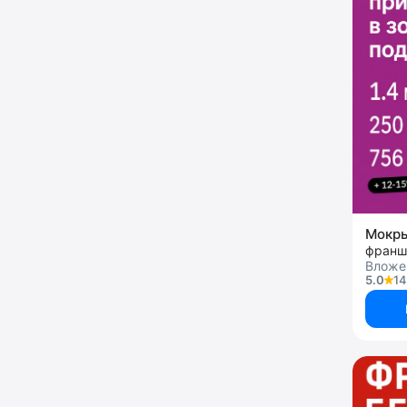
Мокр
франш
Вложен
5.0
14