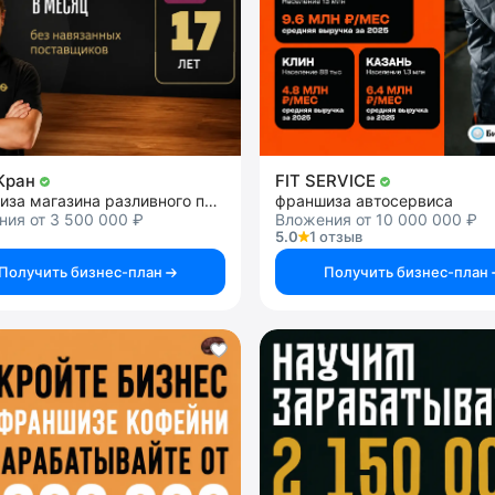
Кран
FIT SERVICE
франшиза магазина разливного пива
франшиза автосервиса
ия от 3 500 000 ₽
Вложения от 10 000 000 ₽
5.0
1 отзыв
Получить бизнес-план
Получить бизнес-план