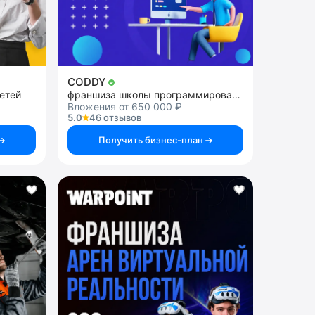
CODDY
етей
франшиза школы программирования и дизайна для детей
Вложения от 650 000 ₽
5.0
46 отзывов
Получить бизнес-план