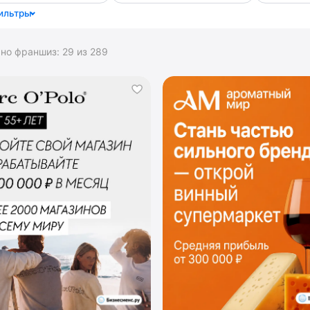
ильтры
ано франшиз:
29
из
289