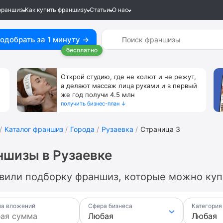
франшиз
Как купить франшизу
Статьи
О нас
одобрать за 1 минуту →
бесплатно
Открой студию, где не колют и не режут,
а делают массаж лица руками и в первый
же год получи 4.5 млн
получить бизнес-план ↓
Каталог франшиз
Города
Рузаевка
Страница 3
шизы в Рузаевке
вили подборку франшиз, которые можно купи
а вложений
Сфера бизнеса
Категория