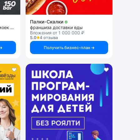
Палки-Скалки
франшиза сети теплых автомоек самообслуживания
франшиза доставки еды
Вложения от 1 000 000 ₽
5.0
4 отзыва
Получить бизнес-план