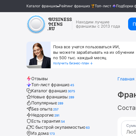
Каталог франшиз
Рейтинг франшиз
Топ-лист
Подборки 
Находим лучшие
П
франшизы с 2013 года
Пока все учатся пользоваться ИИ,
вы можете зарабатывать на их обучении
по 500 тыс. каждый месяц
получить бизнес-план ↓
Отзывы
Главная
Топ-лист франшиз
45
Каталог франшиз
3075
Фран
Новые франшизы
289
Популярные
289
Соста
Без опыта
257
Недорогие
291
Есть гарантия
54
Сумм
С быстрой окупаемостью
63
Из дома
173