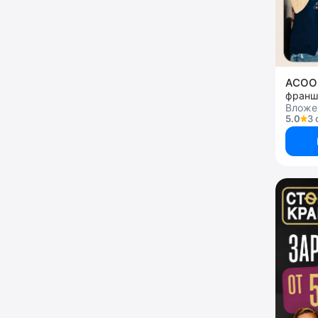
ACOO
франш
Вложен
5.0
3 