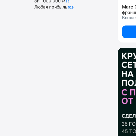
от 1 000 000 ₽
25
Marc 
Любая прибыль
529
франш
Вложен