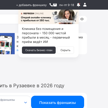
+ добавить франшизу
пн-пт 9-18
Клиника без помещения и
персонала – 150 000 чистой
За 90 тыс. открой магазин на Авито, дома
прибыли в месяц - первичный
ни коробок, ни товара, ни склада, зато
приём ведёт ИИ
каждый месяц +125 тыс. чистыми
получить бизнес-план ↓
Скачать бизнес-план
Скрыть
ть в Рузаевке в 2026 году
 франшизы
Показать франшизы