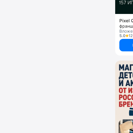
Pixel
франш
Вложен
5.0
12