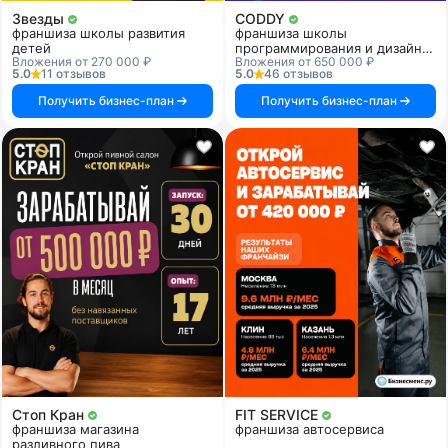
Звезды
CODDY
франшиза школы развития
франшиза школы
детей
программирования и дизайна
Вложения от 270 000 ₽
Вложения от 650 000 ₽
для детей
5.0
11 отзывов
5.0
46 отзывов
Получить бизнес-план
Получить бизнес-план
Стоп Кран
FIT SERVICE
франшиза магазина
франшиза автосервиса
разливного пива