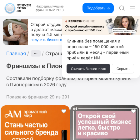
Находим
лучшие
Подобрать →
франшизы с 2013
Открой студию, где не колют и не режут,
а делают массаж лица руками и в первый же год
получи 4.5 млн
получить бизнес-план ↓
Клиника без помещения и
персонала – 150 000 чистой
прибыли в месяц - первичный
Главная
···
Страница 3
приём ведёт ИИ
Франшизы в Пионерском
Скачать бизнес-план
Скрыть
Составили подборку франшиз, которые можно купить
в Пионерском в 2026 году
Показано франшиз:
29
из
291