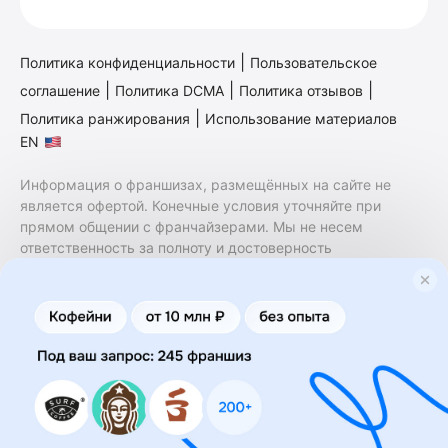
|
Политика конфиденциальности
Пользовательское
|
|
|
соглашение
Политика DCMA
Политика отзывов
|
Политика ранжирования
Использование материалов
EN
Информация о франшизах, размещённых на сайте не
является офертой. Конечные условия уточняйте при
прямом общении с франчайзерами. Мы не несем
ответственность за полноту и достоверность
содержащейся в них информации. Сайт не принадлежит
финансовой организации и на нем не оказываются
финансовые услуги. Заключение договоров
коммерческой концессии (франчайзинга) осуществляется
правообладателями/их представителями. Бизнесменс.ру
не является посредником или представителем
правообладателя и не несет ответственность за условия
предоставления франшизы и действия лиц,
осуществленные на основании информации, имеющейся