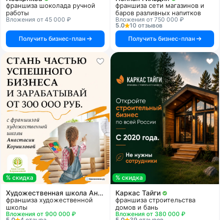
франшиза шоколада ручной
франшиза сети магазинов и
работы
баров разливных напитков
Вложения от 45 000 ₽
Вложения от 750 000 ₽
5.0
10 отзывов
Получить бизнес-план
Получить бизнес-план
% скидка
% скидка
Художественная школа Анастасии Корниловой
Каркас Тайги
франшиза художественной
франшиза строительства
школы
домов и бань
Вложения от 900 000 ₽
Вложения от 380 000 ₽
5.0
4 отзыва
5.0
39 отзывов