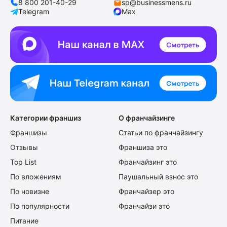
8 800 201-40-29
sp@businessmens.ru
Telegram
Max
Категории франшиз
О франчайзинге
Франшизы
Статьи по франчайзингу
Отзывы
Франшиза это
Top List
Франчайзинг это
По вложениям
Паушальный взнос это
По новизне
Франчайзер это
По популярности
Франчайзи это
Питание