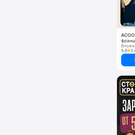
ACOO
франш
Вложен
5.0
3 