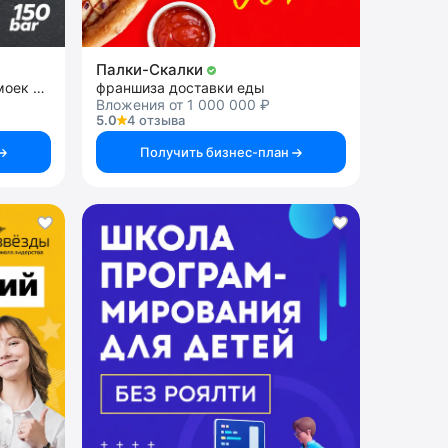
Палки-Скалки
франшиза сети теплых автомоек самообслуживания
франшиза доставки еды
Вложения от 1 000 000 ₽
5.0
4 отзыва
Получить бизнес-план