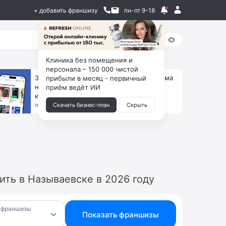
+ добавить франшизу
пн-пт 9-18
Клиника без помещения и
персонала – 150 000 чистой
За 90 тыс. открой магазин на Авито, дома
прибыли в месяц - первичный
ни коробок, ни товара, ни склада, зато
приём ведёт ИИ
каждый месяц +125 тыс. чистыми
получить бизнес-план ↓
Скачать бизнес-план
Скрыть
ть в Называевске в 2026 году
 франшизы
Показать франшизы