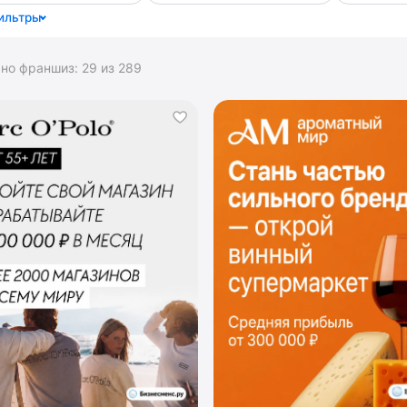
ильтры
ано франшиз:
29
из
289