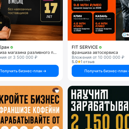
Кран
FIT SERVICE
франшиза магазина разливного пива
франшиза автосервиса
ия от 3 500 000 ₽
Вложения от 10 000 000 ₽
5.0
1 отзыв
Получить бизнес-план
Получить бизнес-план