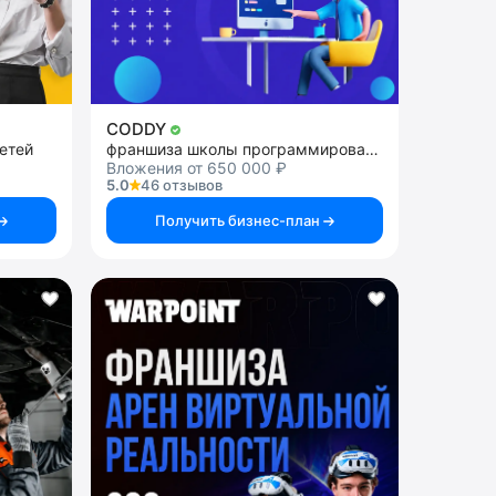
CODDY
етей
франшиза школы программирования и дизайна для детей
Вложения от 650 000 ₽
5.0
46 отзывов
Получить бизнес-план