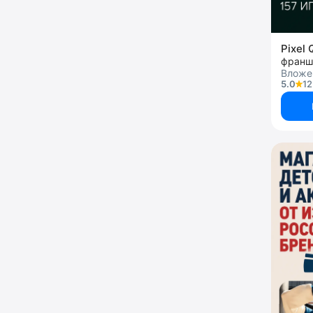
Pixel
франш
Вложен
5.0
12