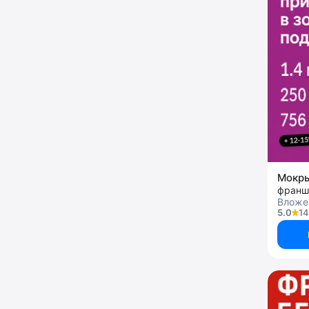
Мокр
франш
Вложен
5.0
14