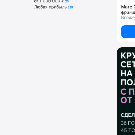
от 1 000 000 ₽
25
Marc 
Любая прибыль
529
франш
Вложен