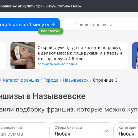
франшиз
Как купить франшизу
Статьи
О нас
одобрать за 1 минуту →
бесплатно
Открой студию, где не колют и не режут,
а делают массаж лица руками и в первый
же год получи 4.5 млн
получить бизнес-план ↓
Каталог франшиз
Города
Называевск
Страница 3
ншизы в Называевске
вили подборку франшиз, которые можно купи
а вложений
Сфера бизнеса
Категория