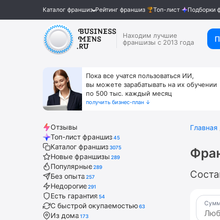
Каталог франшиз
Рейтинг франшиз
Топ-лист
Подборки 
Находим лучшие
П
франшизы с 2013 года
Пока все учатся пользоваться ИИ,
вы можете зарабатывать на их обучении
по 500 тыс. каждый месяц
получить бизнес-план ↓
Отзывы
Главная
Топ-лист франшиз
45
Каталог франшиз
3075
Фра
Новые франшизы
289
Популярные
289
Соста
Без опыта
257
Недорогие
291
Есть гарантия
54
Сумм
С быстрой окупаемостью
63
Из дома
173