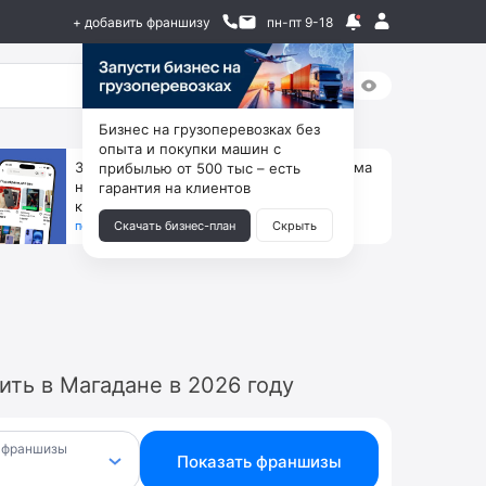
+ добавить франшизу
пн-пт 9-18
Бизнес на грузоперевозках без
опыта и покупки машин с
За 90 тыс. открой магазин на Авито, дома
прибылью от 500 тыс – есть
ни коробок, ни товара, ни склада, зато
гарантия на клиентов
каждый месяц +125 тыс. чистыми
получить бизнес-план ↓
Скачать бизнес-план
Скрыть
ть в Магадане в 2026 году
 франшизы
Показать франшизы