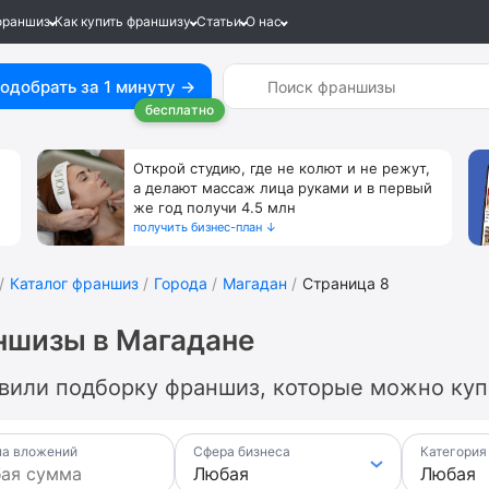
франшиз
Как купить франшизу
Статьи
О нас
одобрать за 1 минуту →
бесплатно
Открой студию, где не колют и не режут,
а делают массаж лица руками и в первый
же год получи 4.5 млн
получить бизнес-план ↓
Каталог франшиз
Города
Магадан
Страница 8
ншизы в Магадане
вили подборку франшиз, которые можно купи
а вложений
Сфера бизнеса
Категория