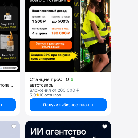
Станция проСТО
вендинг с диффузорами и автопарфюмом
автотовары
Вложения от 260 000 ₽
5.0
10 отзывов
Получить бизнес-план