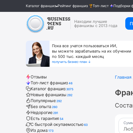
Каталог франшиз
Рейтинг франшиз
Топ-лист
Подборки 
Находим лучшие
П
франшизы с 2013 года
Пока все учатся пользоваться ИИ,
вы можете зарабатывать на их обучении
по 500 тыс. каждый месяц
получить бизнес-план ↓
Отзывы
Главная
Топ-лист франшиз
46
Каталог франшиз
3075
Фра
Новые франшизы
292
Популярные
292
Соста
Без опыта
260
Недорогие
291
Есть гарантия
54
Сумм
С быстрой окупаемостью
63
Из дома
173