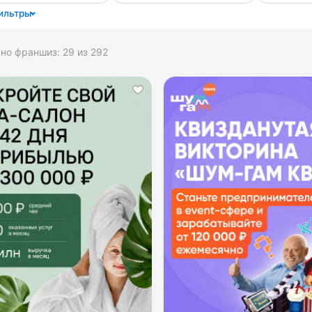
ильтры
ано франшиз:
29
из
292