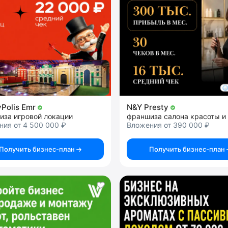
Polis Emr
N&Y Presty
иза игровой локации
ия от 4 500 000 ₽
Вложения от 390 000 ₽
Получить бизнес-план
Получить бизнес-план