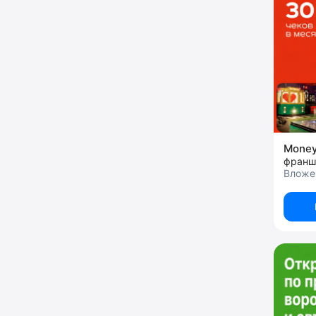
Money
франш
Вложен