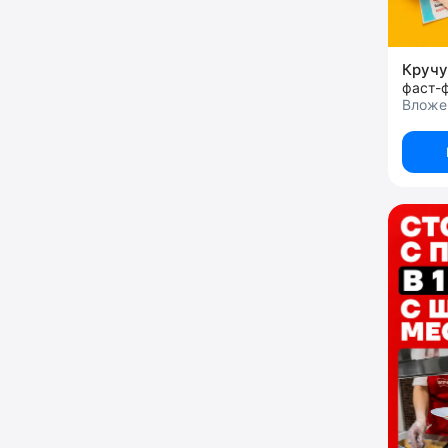
Круч
фаст-
Вложен