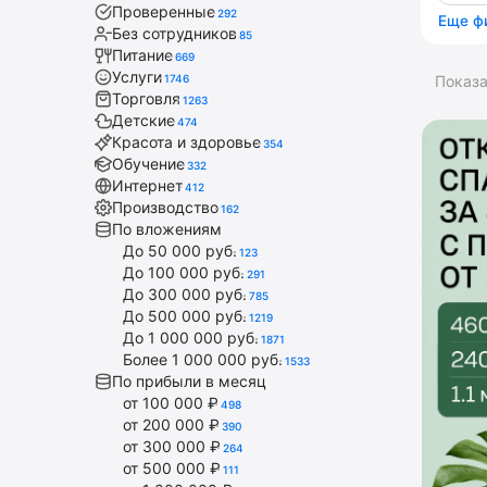
Проверенные
292
Еще ф
Без сотрудников
85
Питание
669
Услуги
1746
Показ
Торговля
1263
Детские
474
Красота и здоровье
354
Обучение
332
Интернет
412
Производство
162
По вложениям
До 50 000 руб.
123
До 100 000 руб.
291
До 300 000 руб.
785
До 500 000 руб.
1219
До 1 000 000 руб.
1871
Более 1 000 000 руб.
1533
По прибыли в месяц
от 100 000 ₽
498
от 200 000 ₽
390
от 300 000 ₽
264
от 500 000 ₽
111