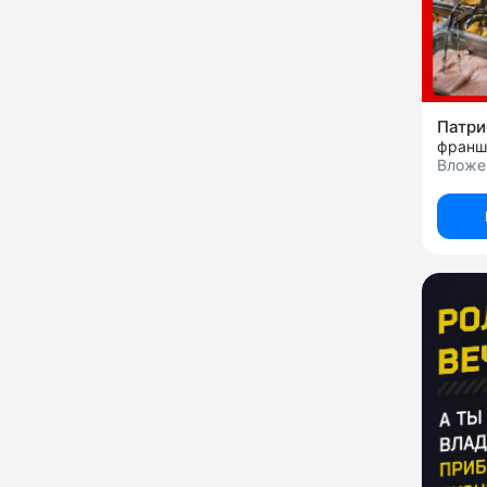
Патр
Вложен