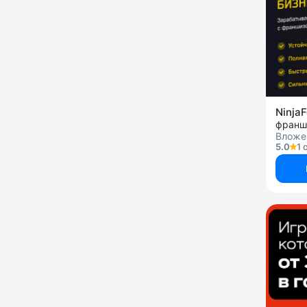
Ninja
франш
Вложен
5.0
1 