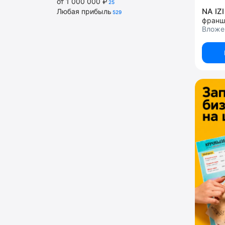
от 1 000 000 ₽
25
NA IZ
Любая прибыль
529
франш
Вложен