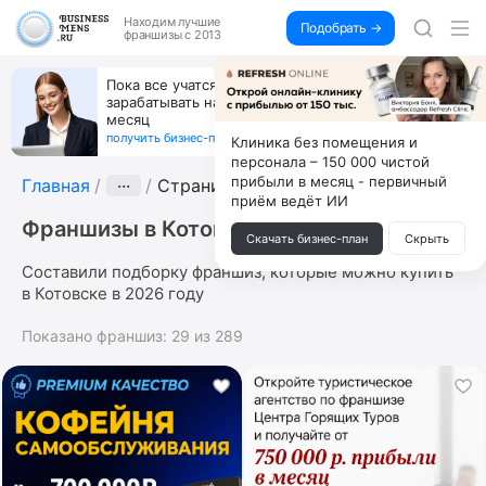
Находим
лучшие
Подобрать →
франшизы с 2013
Пока все учатся пользоваться ИИ, вы можете
зарабатывать на их обучении по 500 тыс. каждый
месяц
получить бизнес-план ↓
Клиника без помещения и
персонала – 150 000 чистой
прибыли в месяц - первичный
Главная
···
Страница 6
приём ведёт ИИ
Франшизы в Котовске
Скачать бизнес-план
Скрыть
Составили подборку франшиз, которые можно купить
в Котовске в 2026 году
Показано франшиз:
29
из
289