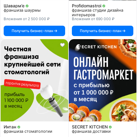
Шаварм’е
Profidomastroi
франшиза шаурмы
франшиза студии дизайна
интерьеров
Вложения от 2 500 000 ₽
Вложения от 690 000 ₽
Получить бизнес-план
Получить бизнес-план
Интан
SECRET KITCHEN
франшиза стоматологии
франшиза доставки