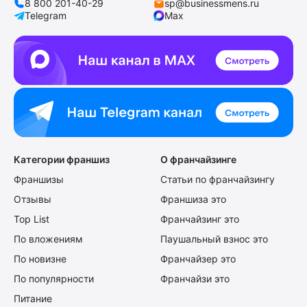
8 800 201-40-29
sp@businessmens.ru
Telegram
Max
Категории франшиз
О франчайзинге
Франшизы
Статьи по франчайзингу
Отзывы
Франшиза это
Top List
Франчайзинг это
По вложениям
Паушальный взнос это
По новизне
Франчайзер это
По популярности
Франчайзи это
Питание