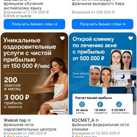
франшиза обучения
франшиза выездного бара
английскому языку
Вложения от 2 170 000 ₽
Вложения от 390 000 ₽
5.0
6 отзывов
Получить бизнес-план
Получить бизнес-план
Живой пар
КОСМЕТ_А
франшиза сети
франшиза федеральная сети
оздоровительных центров
клиники
Вложения от 380 000 ₽
Вложения от 10 500 000 ₽
5.0
2 отзыва
5.0
2 отзыва