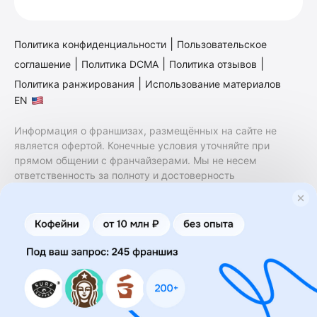
|
Политика конфиденциальности
Пользовательское
|
|
|
соглашение
Политика DCMA
Политика отзывов
|
Политика ранжирования
Использование материалов
EN
Информация о франшизах, размещённых на сайте не
является офертой. Конечные условия уточняйте при
прямом общении с франчайзерами. Мы не несем
ответственность за полноту и достоверность
содержащейся в них информации. Сайт не принадлежит
финансовой организации и на нем не оказываются
финансовые услуги. Заключение договоров
коммерческой концессии (франчайзинга) осуществляется
правообладателями/их представителями. Бизнесменс.ру
не является посредником или представителем
правообладателя и не несет ответственность за условия
предоставления франшизы и действия лиц,
осуществленные на основании информации, имеющейся