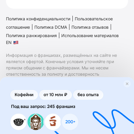
|
Политика конфиденциальности
Пользовательское
|
|
|
соглашение
Политика DCMA
Политика отзывов
|
Политика ранжирования
Использование материалов
EN
Информация о франшизах, размещённых на сайте не
является офертой. Конечные условия уточняйте при
прямом общении с франчайзерами. Мы не несем
ответственность за полноту и достоверность
содержащейся в них информации. Сайт не принадлежит
финансовой организации и на нем не оказываются
финансовые услуги. Заключение договоров
коммерческой концессии (франчайзинга) осуществляется
правообладателями/их представителями. Бизнесменс.ру
не является посредником или представителем
правообладателя и не несет ответственность за условия
предоставления франшизы и действия лиц,
осуществленные на основании информации, имеющейся