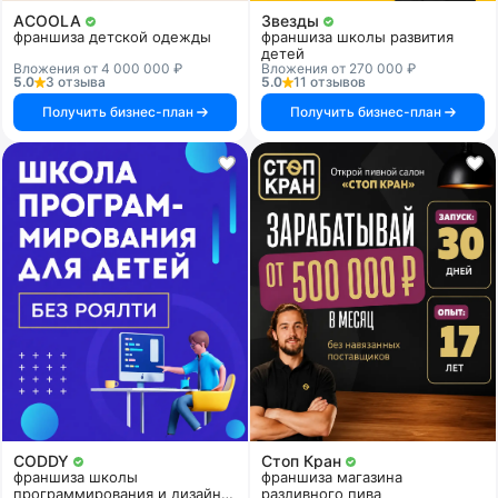
ACOOLA
Звезды
франшиза детской одежды
франшиза школы развития
детей
Вложения от 4 000 000 ₽
Вложения от 270 000 ₽
5.0
3 отзыва
5.0
11 отзывов
Получить бизнес-план
Получить бизнес-план
CODDY
Стоп Кран
франшиза школы
франшиза магазина
программирования и дизайна
разливного пива