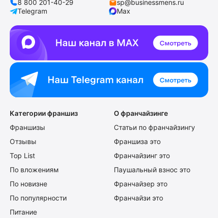
8 800 201-40-29
sp@businessmens.ru
Telegram
Max
Категории франшиз
О франчайзинге
Франшизы
Статьи по франчайзингу
Отзывы
Франшиза это
Top List
Франчайзинг это
По вложениям
Паушальный взнос это
По новизне
Франчайзер это
По популярности
Франчайзи это
Питание