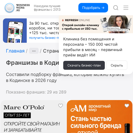
Находим
лучшие
Подобрать →
франшизы с 2013
За 90 тыс. открой магазин на Авито, дома ни
коробок, ни товара, ни склада, зато каждый месяц
+125 тыс. чистыми
получить бизнес-план ↓
Клиника без помещения и
персонала – 150 000 чистой
прибыли в месяц - первичный
Главная
···
Страница 3
приём ведёт ИИ
Франшизы в Кодинске
Скачать бизнес-план
Скрыть
Составили подборку франшиз, которые можно купить
в Кодинске в 2026 году
Показано франшиз:
29
из
289