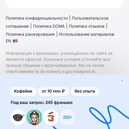
|
Политика конфиденциальности
Пользовательское
|
|
|
соглашение
Политика DCMA
Политика отзывов
|
Политика ранжирования
Использование материалов
EN
Информация о франшизах, размещённых на сайте не
является офертой. Конечные условия уточняйте при
прямом общении с франчайзерами. Мы не несем
ответственность за полноту и достоверность
содержащейся в них информации. Сайт не принадлежит
финансовой организации и на нем не оказываются
финансовые услуги. Заключение договоров
коммерческой концессии (франчайзинга) осуществляется
правообладателями/их представителями. Бизнесменс.ру
не является посредником или представителем
правообладателя и не несет ответственность за условия
предоставления франшизы и действия лиц,
осуществленные на основании информации, имеющейся