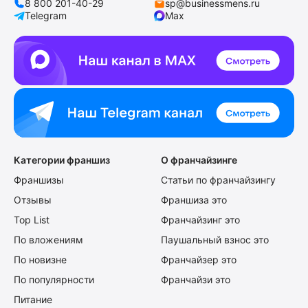
8 800 201-40-29
sp@businessmens.ru
Telegram
Max
Категории франшиз
О франчайзинге
Франшизы
Статьи по франчайзингу
Отзывы
Франшиза это
Top List
Франчайзинг это
По вложениям
Паушальный взнос это
По новизне
Франчайзер это
По популярности
Франчайзи это
Питание