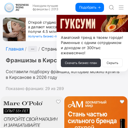
Находим
лучшие
Подобрать →
франшизы с 2013
Открой студию, где не колют и не режут,
а делают массаж лица руками и в первый же год
получи 4.5 млн
получить бизнес-план ↓
Азиатский тренд в твоем городе!
Раменные с одним сотрудником
и доходом от 300тыс
Главная
···
Страница 3
ежемесячно!
Франшизы в Кирсанове
Скачать бизнес-план
Скрыть
Составили подборку франшиз, которые можно купить
в Кирсанове в 2026 году
Показано франшиз:
29
из
289