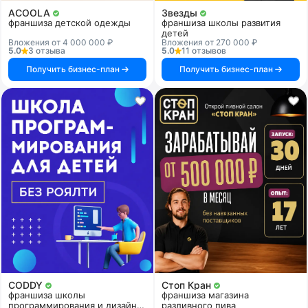
ACOOLA
Звезды
франшиза детской одежды
франшиза школы развития
детей
Вложения от 4 000 000 ₽
Вложения от 270 000 ₽
5.0
3 отзыва
5.0
11 отзывов
Получить бизнес-план
Получить бизнес-план
CODDY
Стоп Кран
франшиза школы
франшиза магазина
программирования и дизайна
разливного пива