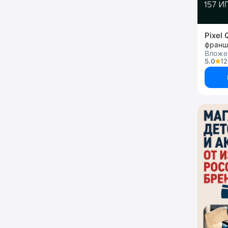
Pixel
франш
Вложен
5.0
12