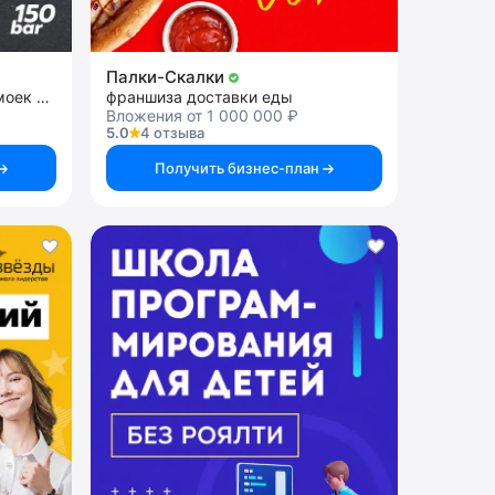
Палки-Скалки
франшиза сети теплых автомоек самообслуживания
франшиза доставки еды
Вложения от 1 000 000 ₽
5.0
4 отзыва
Получить бизнес-план