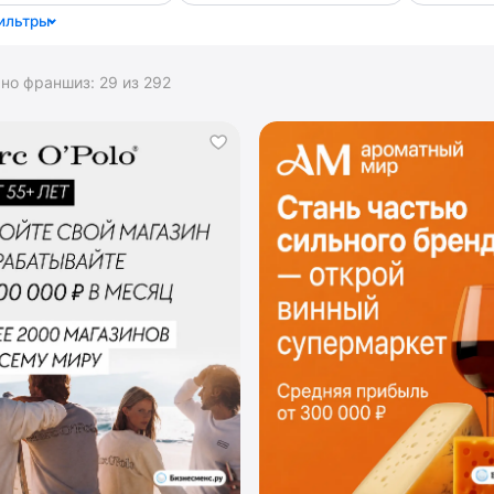
ильтры
ано франшиз:
29
из
292