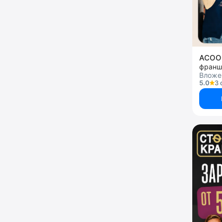
ACOO
франш
Вложен
5.0
3 