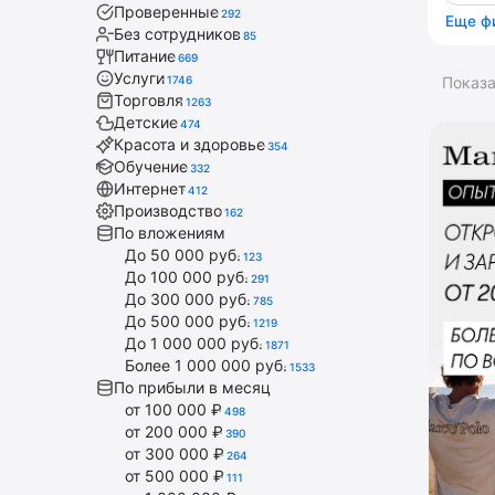
Проверенные
292
Еще ф
Без сотрудников
85
Питание
669
Услуги
1746
Показ
Торговля
1263
Детские
474
Красота и здоровье
354
Обучение
332
Интернет
412
Производство
162
По вложениям
До 50 000 руб.
123
До 100 000 руб.
291
До 300 000 руб.
785
До 500 000 руб.
1219
До 1 000 000 руб.
1871
Более 1 000 000 руб.
1533
По прибыли в месяц
от 100 000 ₽
498
от 200 000 ₽
390
от 300 000 ₽
264
от 500 000 ₽
111