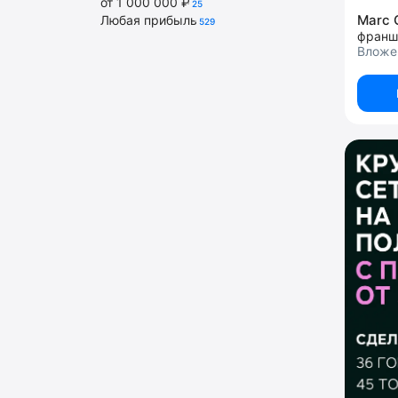
от 1 000 000 ₽
25
Marc 
Любая прибыль
529
франш
Вложен