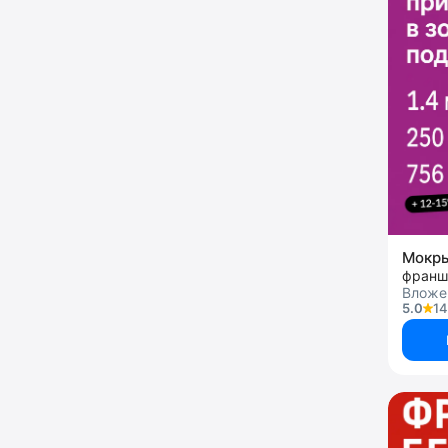
Мокр
франш
Вложен
5.0
14