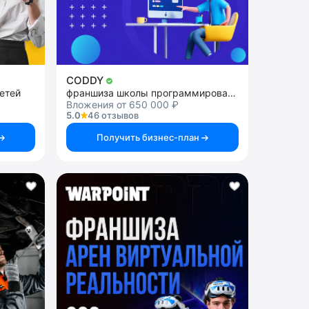
CODDY
етей
франшиза школы программирования и дизайна для детей
Вложения от 650 000 ₽
5.0
46 отзывов
Получить бизнес-план