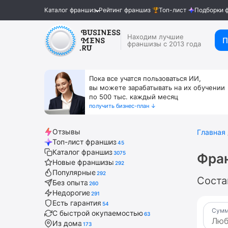
Каталог франшиз
Рейтинг франшиз
Топ-лист
Подборки 
Находим лучшие
П
франшизы с 2013 года
Пока все учатся пользоваться ИИ,
вы можете зарабатывать на их обучении
по 500 тыс. каждый месяц
получить бизнес-план ↓
Отзывы
Главная
Топ-лист франшиз
45
Каталог франшиз
3075
Фра
Новые франшизы
292
Популярные
292
Соста
Без опыта
260
Недорогие
291
Есть гарантия
54
Сумм
С быстрой окупаемостью
63
Из дома
173