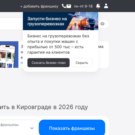
+ добавить франшизу
пн-пт 9-18
Бизнес на грузоперевозках без
опыта и покупки машин с
За 90 тыс. открой магазин на Авито, дома
прибылью от 500 тыс – есть
ни коробок, ни товара, ни склада, зато
гарантия на клиентов
каждый месяц +125 тыс. чистыми
получить бизнес-план ↓
Скачать бизнес-план
Скрыть
ть в Кировграде в 2026 году
 франшизы
Показать франшизы