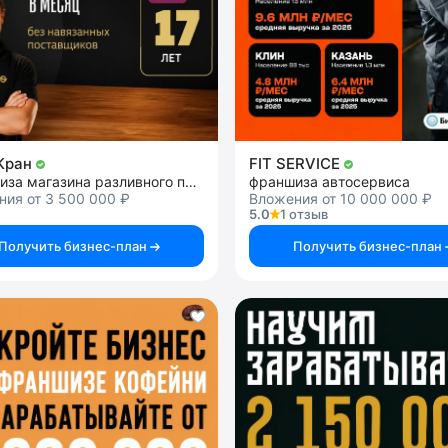
Кран
FIT SERVICE
франшиза магазина разливного пива
франшиза автосервиса
ия от 3 500 000 ₽
Вложения от 10 000 000 ₽
5.0
1 отзыв
Получить бизнес-план
Получить бизнес-план