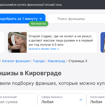
франшиз
Как купить франшизу
Статьи
О нас
одобрать за 1 минуту →
бесплатно
Открой студию, где не колют и не режут,
а делают массаж лица руками и в первый
же год получи 4.5 млн
получить бизнес-план ↓
Каталог франшиз
Города
Кировград
Страница 3
ншизы в Кировграде
вили подборку франшиз, которые можно купи
а вложений
Сфера бизнеса
Категория