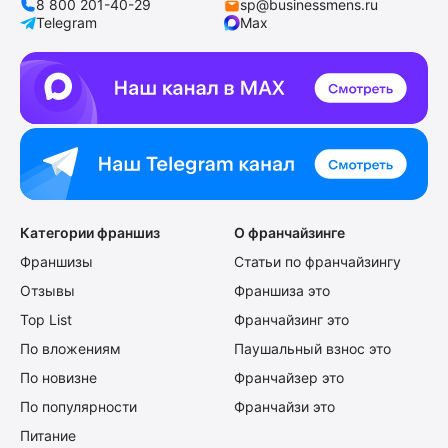
8 800 201-40-29
sp@businessmens.ru
Telegram
Max
Категории франшиз
О франчайзинге
Франшизы
Статьи по франчайзингу
Отзывы
Франшиза это
Top List
Франчайзинг это
По вложениям
Паушальный взнос это
По новизне
Франчайзер это
По популярности
Франчайзи это
Питание