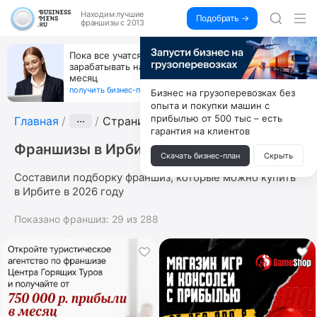
Находим
лучшие
Подобрать →
франшизы с 2013
Пока все учатся пользоваться ИИ, вы можете
зарабатывать на их обучении по 500 тыс. каждый
месяц
получить бизнес-план ↓
Бизнес на грузоперевозках без
опыта и покупки машин с
прибылью от 500 тыс – есть
Главная
···
Страница 6
гарантия на клиентов
Франшизы в Ирбите
Скачать бизнес-план
Скрыть
Составили подборку франшиз, которые можно купить
в Ирбите в 2026 году
Показано франшиз:
29
из
288