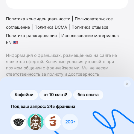
|
Политика конфиденциальности
Пользовательское
|
|
|
соглашение
Политика DCMA
Политика отзывов
|
Политика ранжирования
Использование материалов
EN
Информация о франшизах, размещённых на сайте не
является офертой. Конечные условия уточняйте при
прямом общении с франчайзерами. Мы не несем
ответственность за полноту и достоверность
содержащейся в них информации. Сайт не принадлежит
финансовой организации и на нем не оказываются
финансовые услуги. Заключение договоров
коммерческой концессии (франчайзинга) осуществляется
правообладателями/их представителями. Бизнесменс.ру
не является посредником или представителем
правообладателя и не несет ответственность за условия
предоставления франшизы и действия лиц,
осуществленные на основании информации, имеющейся