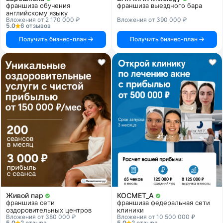
франшиза обучения
франшиза выездного бара
английскому языку
Вложения от 2 170 000 ₽
Вложения от 390 000 ₽
5.0
6 отзывов
Получить бизнес-план
Получить бизнес-план
Живой пар
КОСМЕТ_А
франшиза сети
франшиза федеральная сети
оздоровительных центров
клиники
Вложения от 380 000 ₽
Вложения от 10 500 000 ₽
5.0
2 отзыва
5.0
2 отзыва