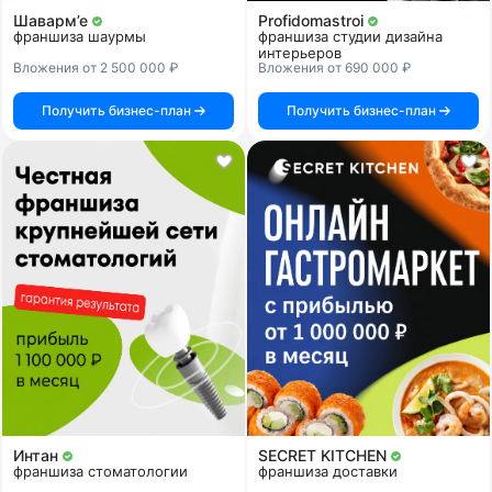
Шаварм’е
Profidomastroi
франшиза шаурмы
франшиза студии дизайна
интерьеров
Вложения от 2 500 000 ₽
Вложения от 690 000 ₽
Получить бизнес-план
Получить бизнес-план
Интан
SECRET KITCHEN
франшиза стоматологии
франшиза доставки