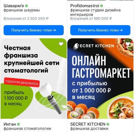
Шаварм’е
Profidomastroi
франшиза шаурмы
франшиза студии дизайна
интерьеров
Вложения от 2 500 000 ₽
Вложения от 690 000 ₽
Получить бизнес-план
Получить бизнес-план
Интан
SECRET KITCHEN
франшиза стоматологии
франшиза доставки