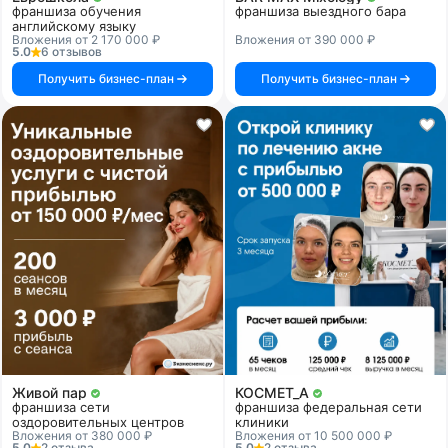
франшиза обучения
франшиза выездного бара
английскому языку
Вложения от 2 170 000 ₽
Вложения от 390 000 ₽
5.0
6 отзывов
Получить бизнес-план
Получить бизнес-план
Живой пар
КОСМЕТ_А
франшиза сети
франшиза федеральная сети
оздоровительных центров
клиники
Вложения от 380 000 ₽
Вложения от 10 500 000 ₽
5.0
2 отзыва
5.0
2 отзыва