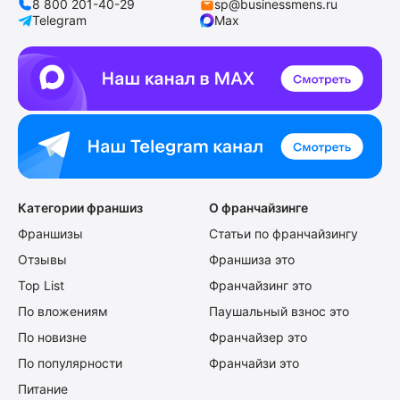
8 800 201-40-29
sp@businessmens.ru
Telegram
Max
Категории франшиз
О франчайзинге
Франшизы
Статьи по франчайзингу
Отзывы
Франшиза это
Top List
Франчайзинг это
По вложениям
Паушальный взнос это
По новизне
Франчайзер это
По популярности
Франчайзи это
Питание