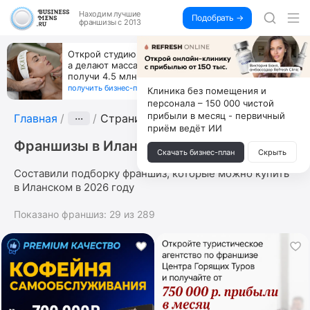
Находим
лучшие
Подобрать →
франшизы с 2013
Открой студию, где не колют и не режут,
а делают массаж лица руками и в первый же год
получи 4.5 млн
получить бизнес-план ↓
Клиника без помещения и
персонала – 150 000 чистой
прибыли в месяц - первичный
Главная
···
Страница 6
приём ведёт ИИ
Франшизы в Иланском
Скачать бизнес-план
Скрыть
Составили подборку франшиз, которые можно купить
в Иланском в 2026 году
Показано франшиз:
29
из
289