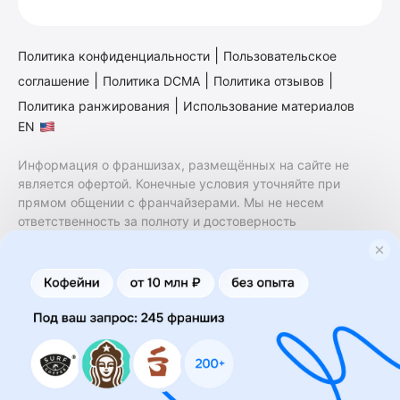
|
Политика конфиденциальности
Пользовательское
|
|
|
соглашение
Политика DCMA
Политика отзывов
|
Политика ранжирования
Использование материалов
EN
Информация о франшизах, размещённых на сайте не
является офертой. Конечные условия уточняйте при
прямом общении с франчайзерами. Мы не несем
ответственность за полноту и достоверность
содержащейся в них информации. Сайт не принадлежит
финансовой организации и на нем не оказываются
финансовые услуги. Заключение договоров
коммерческой концессии (франчайзинга) осуществляется
правообладателями/их представителями. Бизнесменс.ру
не является посредником или представителем
правообладателя и не несет ответственность за условия
предоставления франшизы и действия лиц,
осуществленные на основании информации, имеющейся