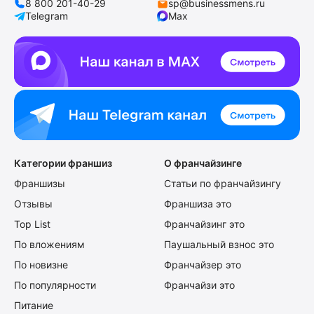
8 800 201-40-29
sp@businessmens.ru
Telegram
Max
Категории франшиз
О франчайзинге
Франшизы
Статьи по франчайзингу
Отзывы
Франшиза это
Top List
Франчайзинг это
По вложениям
Паушальный взнос это
По новизне
Франчайзер это
По популярности
Франчайзи это
Питание