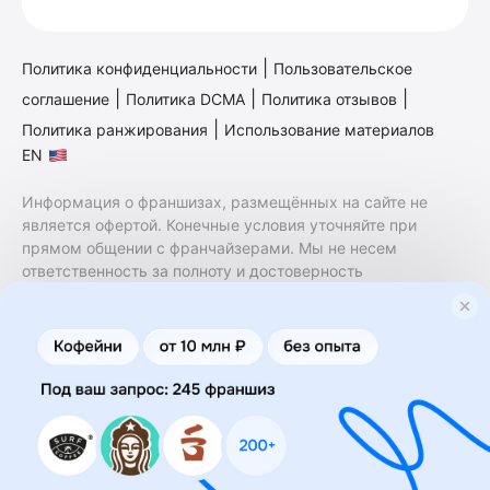
|
Политика конфиденциальности
Пользовательское
|
|
|
соглашение
Политика DCMA
Политика отзывов
|
Политика ранжирования
Использование материалов
EN
Информация о франшизах, размещённых на сайте не
является офертой. Конечные условия уточняйте при
прямом общении с франчайзерами. Мы не несем
ответственность за полноту и достоверность
содержащейся в них информации. Сайт не принадлежит
финансовой организации и на нем не оказываются
финансовые услуги. Заключение договоров
коммерческой концессии (франчайзинга) осуществляется
правообладателями/их представителями. Бизнесменс.ру
не является посредником или представителем
правообладателя и не несет ответственность за условия
предоставления франшизы и действия лиц,
осуществленные на основании информации, имеющейся