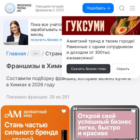
Находим
лучшие
Подобрать →
франшизы с 2013
Пока все учатся пользоваться ИИ, вы можете
зарабатывать на их обучении по 500 тыс. каждый
месяц
получить бизнес-план ↓
Азиатский тренд в твоем городе!
Раменные с одним сотрудником
и доходом от 300тыс
Главная
···
Страница 3
ежемесячно!
Франшизы в Химках
Скачать бизнес-план
Скрыть
Составили подборку франшиз, которые можно купить
в Химках в 2026 году
Показано франшиз:
29
из
291