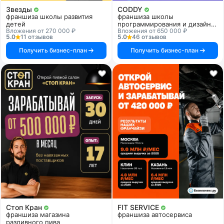
Звезды
CODDY
франшиза школы развития
франшиза школы
детей
программирования и дизайна
Вложения от 270 000 ₽
Вложения от 650 000 ₽
для детей
5.0
11 отзывов
5.0
46 отзывов
Получить бизнес-план
Получить бизнес-план
Стоп Кран
FIT SERVICE
франшиза магазина
франшиза автосервиса
разливного пива