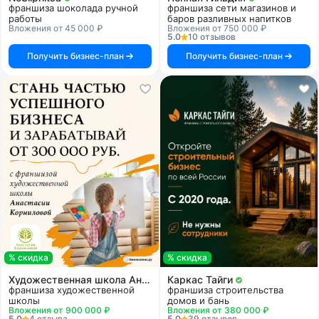
франшиза шоколада ручной
франшиза сети магазинов и
работы
баров разливных напитков
Вложения от 45 000 ₽
Вложения от 750 000 ₽
5.0
10 отзывов
Получить бизнес-план
Получить бизнес-план
% скидка
% скидка
Художественная школа Анастасии Корниловой
Каркас Тайги
франшиза художественной
франшиза строительства
школы
домов и бань
Вложения от 900 000 ₽
Вложения от 380 000 ₽
5.0
4 отзыва
5.0
39 отзывов