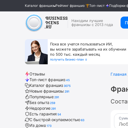
Каталог франшиз
Рейтинг франшиз
Топ-лист
Подборки 
Находим лучшие
П
франшизы с 2013 года
Пока все учатся пользоваться ИИ,
вы можете зарабатывать на их обучении
по 500 тыс. каждый месяц
получить бизнес-план ↓
Отзывы
Главная
Топ-лист франшиз
45
Каталог франшиз
3075
Фран
Новые франшизы
291
Популярные
291
Соста
Без опыта
259
Недорогие
291
Есть гарантия
54
Сумм
С быстрой окупаемостью
63
Из дома
173