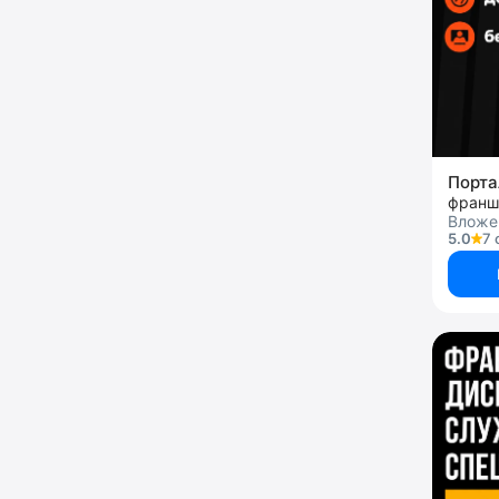
Порт
франш
Вложен
5.0
7 