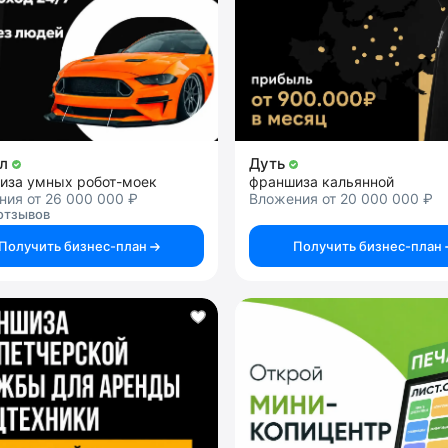
ал
Дуть
иза умных робот-моек
франшиза кальянной
ия от 26 000 000 ₽
Вложения от 20 000 000 ₽
отзывов
Получить бизнес-план
Получить бизнес-план