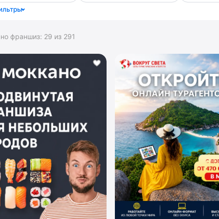
ильтры
ано франшиз:
29
из
291