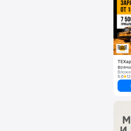
ТЕХа
Вложе
5.0
12