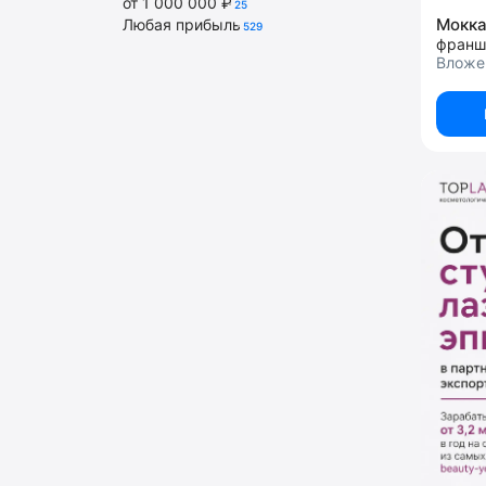
от 1 000 000 ₽
25
Мокк
Любая прибыль
529
франш
Вложен