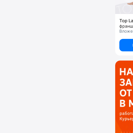
Top L
Вложен