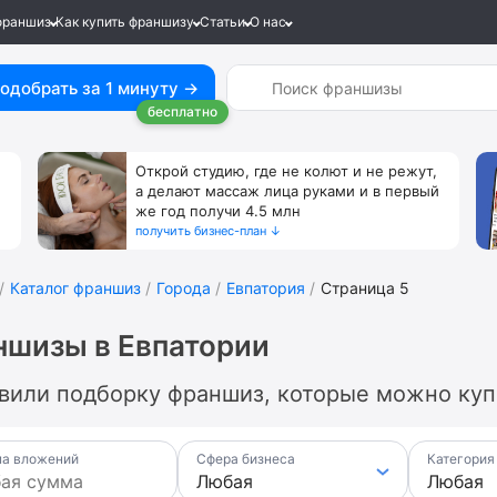
франшиз
Как купить франшизу
Статьи
О нас
одобрать за 1 минуту →
бесплатно
Открой студию, где не колют и не режут,
а делают массаж лица руками и в первый
же год получи 4.5 млн
получить бизнес-план ↓
Каталог франшиз
Города
Евпатория
Страница 5
шизы в Евпатории
вили подборку франшиз, которые можно купи
а вложений
Сфера бизнеса
Категория