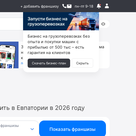
+ добавить франшизу
пн-пт 9-18
Бизнес на грузоперевозках без
опыта и покупки машин с
За 90 тыс. открой магазин на Авито, дома
прибылью от 500 тыс – есть
ни коробок, ни товара, ни склада, зато
гарантия на клиентов
каждый месяц +125 тыс. чистыми
получить бизнес-план ↓
Скачать бизнес-план
Скрыть
ть в Евпатории в 2026 году
 франшизы
Показать франшизы