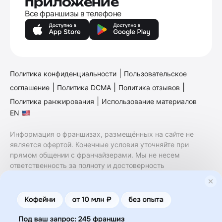
приложение
Все франшизы в телефоне
|
Политика конфиденциальности
Пользовательское
|
|
|
соглашение
Политика DCMA
Политика отзывов
|
Политика ранжирования
Использование материалов
EN
Информация о франшизах, размещённых на сайте не
является офертой. Конечные условия уточняйте при
прямом общении с франчайзерами. Мы не несем
ответственность за полноту и достоверность
содержащейся в них информации. Сайт не принадлежит
финансовой организации и на нем не оказываются
финансовые услуги. Заключение договоров
коммерческой концессии (франчайзинга) осуществляется
правообладателями/их представителями. Бизнесменс.ру