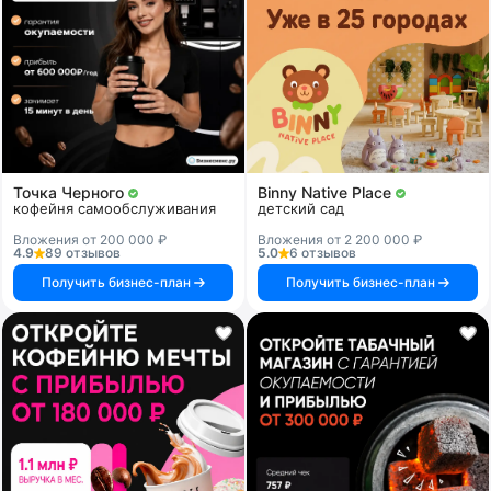
Точка Черного
Binny Native Place
кофейня самообслуживания
детский сад
Вложения от 200 000 ₽
Вложения от 2 200 000 ₽
4.9
89 отзывов
5.0
6 отзывов
Получить бизнес-план
Получить бизнес-план