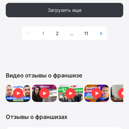
Загрузить еще
1
2
...
11
Видео отзывы о франшизе
Видеоотзыв
Видеоотзыв
Отзыв от Анна
Отзыв
Отзыв 
Отзывы о франшизах