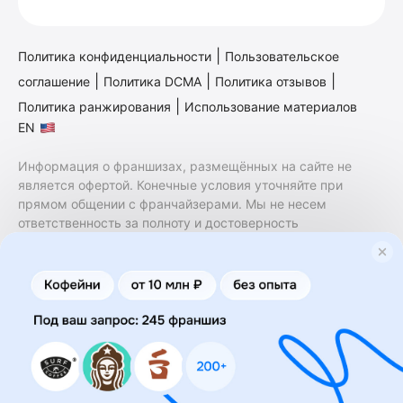
|
Политика конфиденциальности
Пользовательское
|
|
|
соглашение
Политика DCMA
Политика отзывов
|
Политика ранжирования
Использование материалов
EN
Информация о франшизах, размещённых на сайте не
является офертой. Конечные условия уточняйте при
прямом общении с франчайзерами. Мы не несем
ответственность за полноту и достоверность
содержащейся в них информации. Сайт не принадлежит
финансовой организации и на нем не оказываются
финансовые услуги. Заключение договоров
коммерческой концессии (франчайзинга) осуществляется
правообладателями/их представителями. Бизнесменс.ру
не является посредником или представителем
правообладателя и не несет ответственность за условия
предоставления франшизы и действия лиц,
осуществленные на основании информации, имеющейся