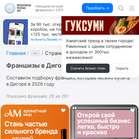
Находим
лучшие
Подобрать →
франшизы с 2013
За 90 тыс. открой магазин на Авито, дома ни
коробок, ни товара, ни склада, зато каждый месяц
+125 тыс. чистыми
получить бизнес-план ↓
Азиатский тренд в твоем городе!
Раменные с одним сотрудником
и доходом от 300тыс
Главная
···
Страница 3
ежемесячно!
Франшизы в Дигоре
Скачать бизнес-план
Скрыть
Составили подборку франшиз, которые можно купить
в Дигоре в 2026 году
Показано франшиз:
29
из
291