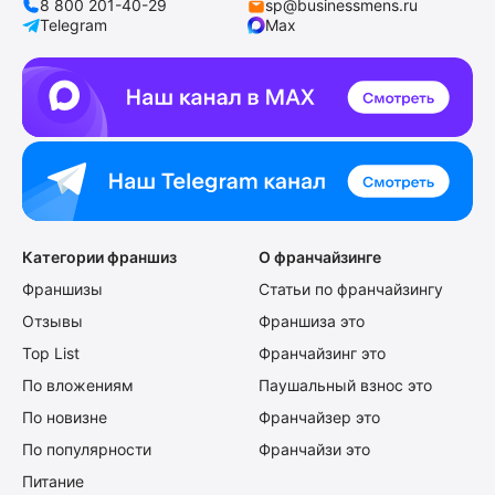
8 800 201-40-29
sp@businessmens.ru
Telegram
Max
Категории франшиз
О франчайзинге
Франшизы
Статьи по франчайзингу
Отзывы
Франшиза это
Top List
Франчайзинг это
По вложениям
Паушальный взнос это
По новизне
Франчайзер это
По популярности
Франчайзи это
Питание