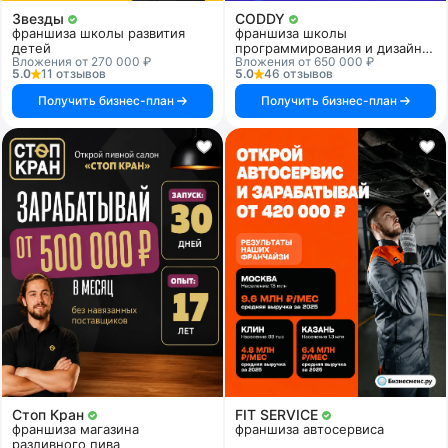
Звезды
CODDY
франшиза школы развития
франшиза школы
детей
программирования и дизайна
Вложения от 270 000 ₽
Вложения от 650 000 ₽
для детей
5.0
11 отзывов
5.0
46 отзывов
Получить бизнес-план
Получить бизнес-план
Стоп Кран
FIT SERVICE
франшиза магазина
франшиза автосервиса
разливного пива