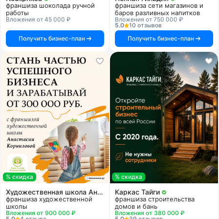
франшиза шоколада ручной
франшиза сети магазинов и
работы
баров разливных напитков
Вложения от 45 000 ₽
Вложения от 750 000 ₽
5.0
10 отзывов
Получить бизнес-план
Получить бизнес-план
% скидка
% скидка
Художественная школа Анастасии Корниловой
Каркас Тайги
франшиза художественной
франшиза строительства
школы
домов и бань
Вложения от 900 000 ₽
Вложения от 380 000 ₽
5.0
4 отзыва
5.0
39 отзывов