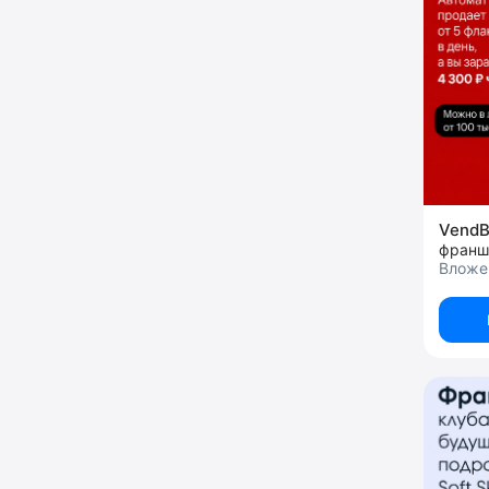
VendB
франш
Вложен