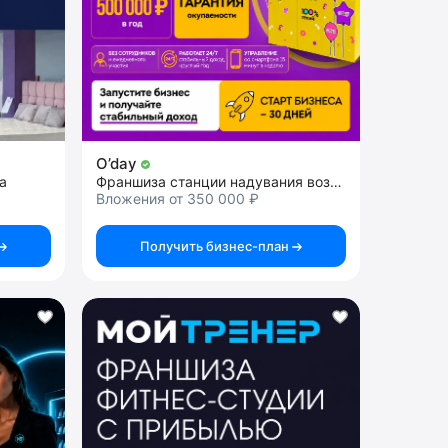
O’day
а
Франшиза станции надувания воздушных шаров
Вложения от 350 000 ₽
Получить бизнес-план