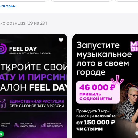
ильтры
ано франшиз:
29
из
291
а