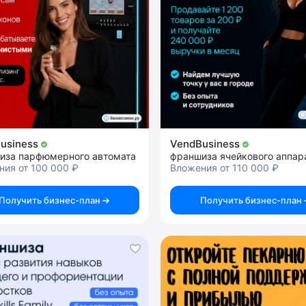
usiness
VendBusiness
иза парфюмерного автомата
франшиза ячейкового аппар
ия от 100 000 ₽
Вложения от 110 000 ₽
Получить бизнес-план
Получить бизнес-план