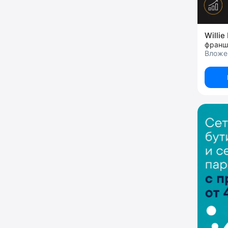
Willie
франш
Вложен