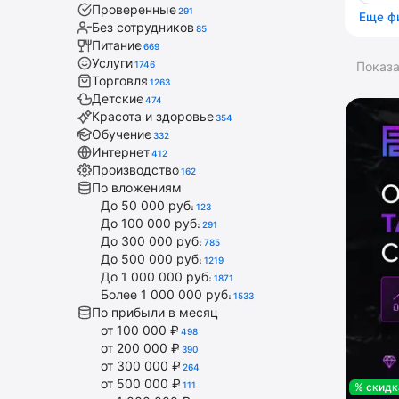
Проверенные
291
Еще ф
Без сотрудников
85
Питание
669
Услуги
1746
Показ
Торговля
1263
Детские
474
Красота и здоровье
354
Обучение
332
Интернет
412
Производство
162
По вложениям
До 50 000 руб.
123
До 100 000 руб.
291
До 300 000 руб.
785
До 500 000 руб.
1219
До 1 000 000 руб.
1871
Более 1 000 000 руб.
1533
По прибыли в месяц
от 100 000 ₽
498
от 200 000 ₽
390
от 300 000 ₽
264
от 500 000 ₽
111
% скидк