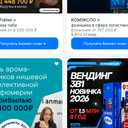
 Fisher
КОМЭКСПО
иза паба
франшиза в сфере логистик
ия от 4 500 000 ₽
Вложения от 197 000 ₽
5.0
2 отзыва
Получить бизнес-план
Получить бизнес-план