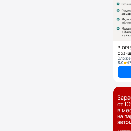
BIORI
франши
Вложен
5.0
47