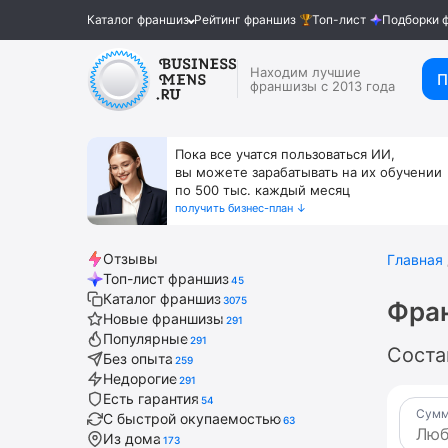
Каталог франшиз
Рейтинг франшиз
Топ-лист
Подборки 
Находим лучшие
П
франшизы с 2013 года
Пока все учатся пользоваться ИИ,
вы можете зарабатывать на их обучении
по 500 тыс. каждый месяц
получить бизнес-план ↓
Отзывы
Главная
Топ-лист франшиз
45
Каталог франшиз
3075
Фран
Новые франшизы
291
Популярные
291
Соста
Без опыта
259
Недорогие
291
Есть гарантия
54
Сумм
С быстрой окупаемостью
63
Из дома
173