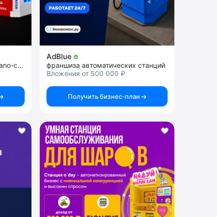
AdBlue
франшиза автоматической nano-станции 2в1
франшиза автоматических станций
Вложения от 500 000 ₽
Получить бизнес-план