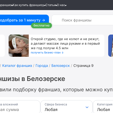
франшиз
Как купить франшизу
Статьи
О нас
одобрать за 1 минуту →
бесплатно
Открой студию, где не колют и не режут,
а делают массаж лица руками и в первый
же год получи 4.5 млн
получить бизнес-план ↓
Каталог франшиз
Города
Белозерск
Страница 9
шизы в Белозерске
вили подборку франшиз, которые можно купи
а вложений
Сфера бизнеса
Категория