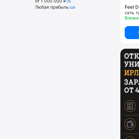
от 1 000 000 ₽
25
Feel 
Любая прибыль
529
сеть т
Вложен