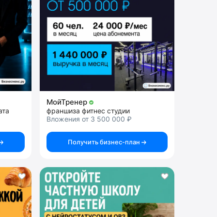
МойТренер
ата
франшиза фитнес студии
Вложения от 3 500 000 ₽
Получить бизнес-план