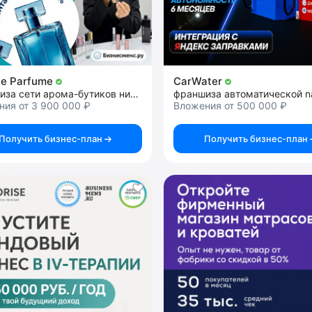
te Parfume
CarWater
франшиза сети арома-бутиков нишевой и селективной парфюмерии
ия от 3 900 000 ₽
Вложения от 500 000 ₽
Получить бизнес-план
Получить бизнес-план