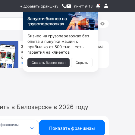
+ добавить франшизу
пн-пт 9-18
Бизнес на грузоперевозках без
опыта и покупки машин с
За 90 тыс. открой магазин на Авито, дома
прибылью от 500 тыс – есть
ни коробок, ни товара, ни склада, зато
гарантия на клиентов
каждый месяц +125 тыс. чистыми
получить бизнес-план ↓
Скачать бизнес-план
Скрыть
ть в Белозерске в 2026 году
 франшизы
Показать франшизы