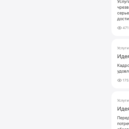
Услуг
чрезв
серье
дости
471
Услуги
Идея
Кадро
удовл
175
Услуги
Идея
Перед
потре