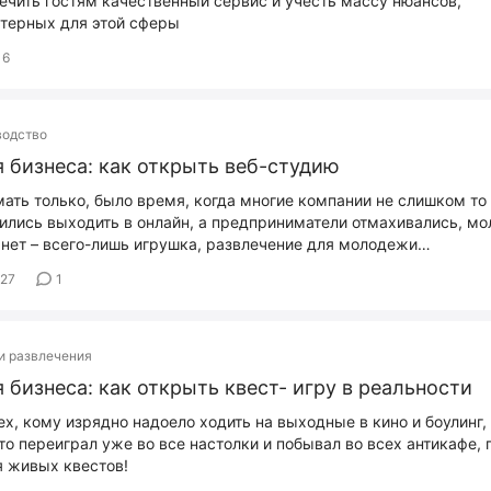
ечить гостям качественный сервис и учесть массу нюансов,
терных для этой сферы
16
водство
 бизнеса: как открыть веб-студию
ать только, было время, когда многие компании не слишком то
ились выходить в онлайн, а предприниматели отмахивались, мо
нет – всего-лишь игрушка, развлечение для молодежи…
327
1
и развлечения
 бизнеса: как открыть квест- игру в реальности
ех, кому изрядно надоело ходить на выходные в кино и боулинг,
кто переиграл уже во все настолки и побывал во всех антикафе,
 живых квестов!