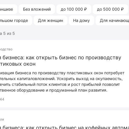
аншизе
Без вложений
до 100 000 ₽
до 500 000 ₽
ольшом городе
Для женщин
На дому
Для начинаю
 5 из 5
водство
 бизнеса: как открыть бизнес по производству
тиковых окон
изация бизнеса по производству пластиковых окон потребует
тельных капиталовложений. Ускорить выход на окупаемость,
ечить стабильный поток клиентов и рост прибылей позволит
твенное оборудование и продуманный план развития.
44
вля
 бизнеса: как открыть бизнес на кофейных автом