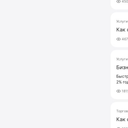
450
Услуги
Как 
46
Услуги
Бизн
Быстр
2% го
181
Торго
Как 