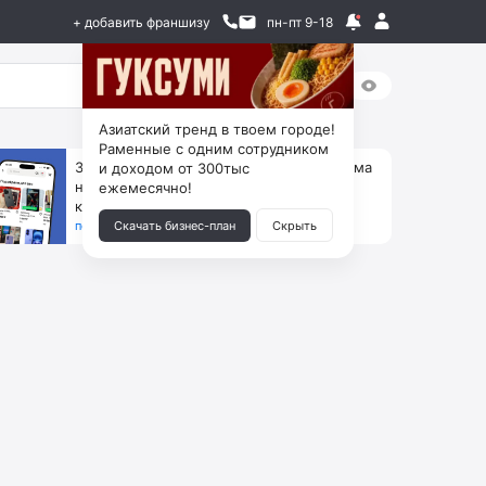
+ добавить франшизу
пн-пт 9-18
Азиатский тренд в твоем городе!
Раменные с одним сотрудником
За 90 тыс. открой магазин на Авито, дома
и доходом от 300тыс
ни коробок, ни товара, ни склада, зато
ежемесячно!
каждый месяц +125 тыс. чистыми
получить бизнес-план ↓
Скачать бизнес-план
Скрыть