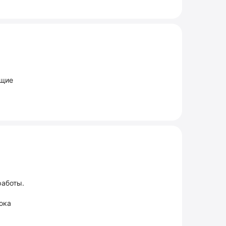
ящие
работы.
ока