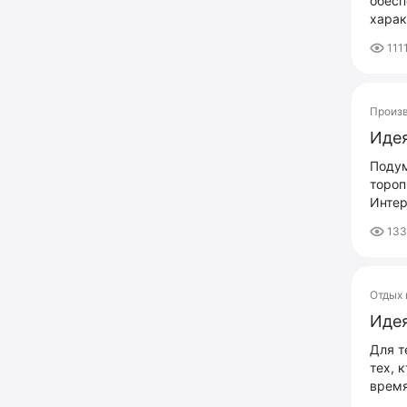
обесп
харак
111
Произ
Идея
Подум
тороп
Интер
13
Отдых 
Идея
Для т
тех, 
время