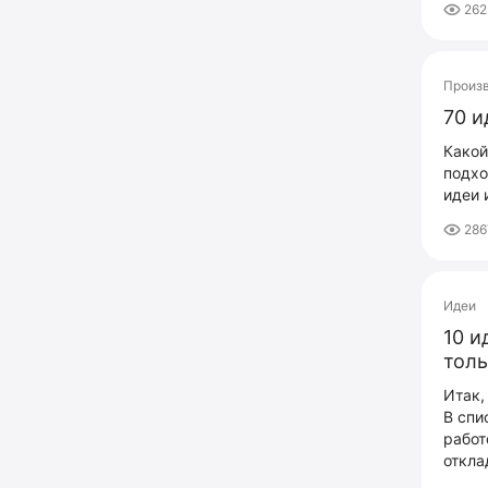
262
Произ
70 и
Какой
подхо
идеи 
286
Идеи
10 и
толь
Итак,
В спи
работ
откла