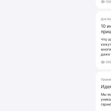
109
Для би
10 и
приш
Что з
кажут
многи
даже 
10
Произ
Идея
Мы мо
уника
гарни