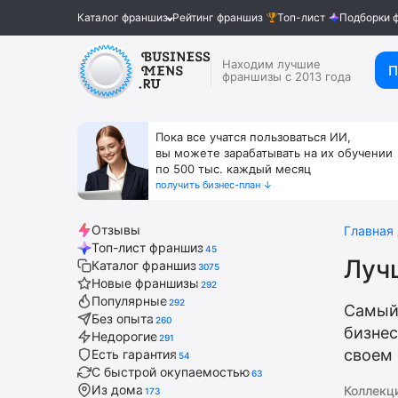
Каталог франшиз
Рейтинг франшиз
Топ-лист
Подборки 
Находим лучшие
П
франшизы с 2013 года
Пока все учатся пользоваться ИИ,
вы можете зарабатывать на их обучении
по 500 тыс. каждый месяц
получить бизнес-план ↓
Отзывы
Главная
Топ-лист франшиз
45
Луч
Каталог франшиз
3075
Новые франшизы
292
Популярные
292
Самый
Без опыта
260
бизнес
Недорогие
291
своем 
Есть гарантия
54
С быстрой окупаемостью
63
Из дома
Коллекц
173