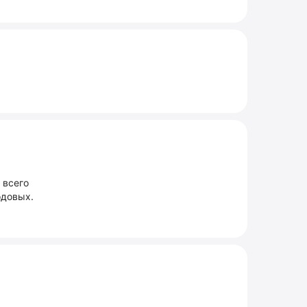
 всего
одовых.