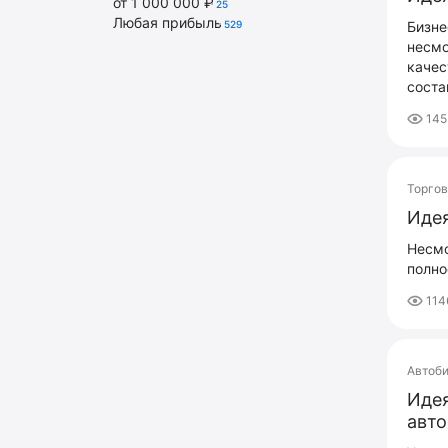
от 1 000 000 ₽
25
Любая прибыль
529
Бизне
несмо
качес
соста
145
Торго
Идея
Несмо
полно
114
Автоб
Идея
авт