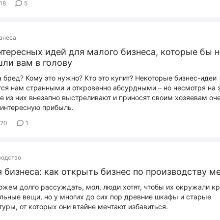
18
5
знеса
нтересных идей для малого бизнеса, которые бы н
ли вам в голову
а бред? Кому это нужно? Кто это купит? Некоторые бизнес-идеи
ся нам странными и откровенно абсурдными – но несмотря на э
е из них внезапно выстреливают и приносят своим хозяевам оч
интересную прибыль.
020
1
водство
 бизнеса: как открыть бизнес по производству м
жем долго рассуждать, мол, люди хотят, чтобы их окружали к
льные вещи, но у многих до сих пор древние шкафы и старые
туры, от которых они втайне мечтают избавиться.