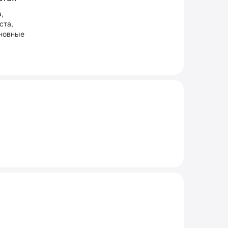
,
ста,
сновные