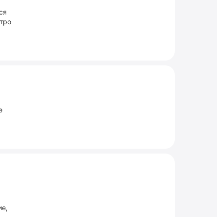
ся
тро
е
ие,