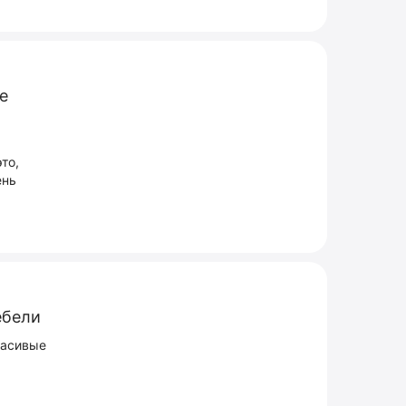
е
то,
ень
ебели
расивые