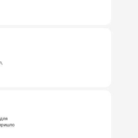
л,
 для
 пришло