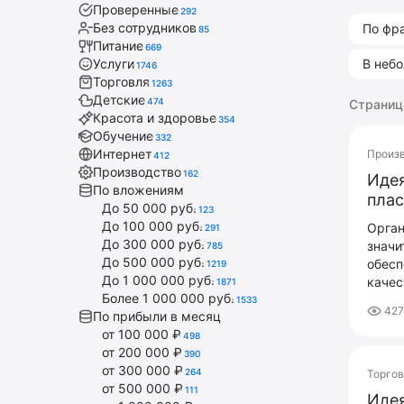
Проверенные
292
Без сотрудников
По фр
85
Питание
669
Услуги
В неб
1746
Торговля
1263
Детские
474
Страница
Красота и здоровье
354
Обучение
332
Интернет
Произ
412
Производство
162
Идея
По вложениям
плас
До 50 000 руб.
123
До 100 000 руб.
Орган
291
До 300 000 руб.
значи
785
До 500 000 руб.
обесп
1219
До 1 000 000 руб.
качес
1871
Более 1 000 000 руб.
1533
427
По прибыли в месяц
от 100 000 ₽
498
от 200 000 ₽
390
от 300 000 ₽
264
Торго
от 500 000 ₽
111
Идея