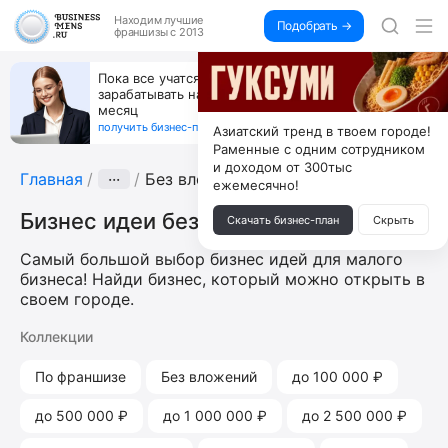
Находим
лучшие
Подобрать →
франшизы с 2013
Пока все учатся пользоваться ИИ, вы можете
зарабатывать на их обучении по 500 тыс. каждый
месяц
получить бизнес-план ↓
Азиатский тренд в твоем городе!
Раменные с одним сотрудником
и доходом от 300тыс
Главная
···
Без вложений
ежемесячно!
Бизнес идеи без вложений
Скачать бизнес-план
Скрыть
Самый большой выбор бизнес идей для малого
бизнеса! Найди бизнес, который можно открыть в
своем городе.
Коллекции
По франшизе
Без вложений
до 100 000 ₽
до 500 000 ₽
до 1 000 000 ₽
до 2 500 000 ₽