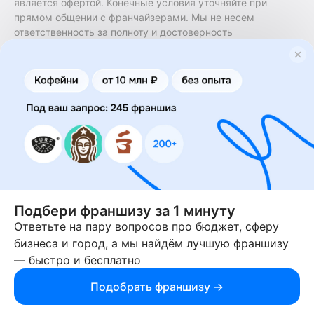
является офертой. Конечные условия уточняйте при
прямом общении с франчайзерами. Мы не несем
ответственность за полноту и достоверность
содержащейся в них информации. Сайт не принадлежит
финансовой организации и на нем не оказываются
финансовые услуги. Заключение договоров
коммерческой концессии (франчайзинга) осуществляется
правообладателями/их представителями. Бизнесменс.ру
не является посредником или представителем
правообладателя и не несет ответственность за условия
предоставления франшизы и действия лиц,
осуществленные на основании информации, имеющейся
на сайте или полученной через него. За достоверность
предоставленной информации несет ответственность
правообладатель.
Подбери франшизу за 1 минуту
Ответьте на пару вопросов про бюджет, сферу
© 2013-2026 Бизнесменс.ру. ИП Богомолов Ю. А. ИНН
бизнеса и город, а мы найдём лучшую франшизу
166109472099 ОГРН 1315169000030181.
— быстро и бесплатно
При использовании материалов гиперссылка на businessmens.ru
обязательна. 12+
Подобрать франшизу →