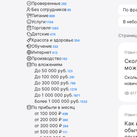
Проверенные
292
Без сотрудников
По фр
85
Питание
669
Услуги
В неб
1746
Торговля
1263
Детские
474
Страница
Красота и здоровье
354
Обучение
332
Интернет
Отдых 
412
Производство
162
Скол
По вложениям
може
До 50 000 руб.
123
До 100 000 руб.
Сколь
291
До 300 000 руб.
нович
785
До 500 000 руб.
1219
617
До 1 000 000 руб.
1871
Более 1 000 000 руб.
1533
По прибыли в месяц
от 100 000 ₽
498
Отдых 
от 200 000 ₽
390
Как 
от 300 000 ₽
264
обыч
от 500 000 ₽
111
соци