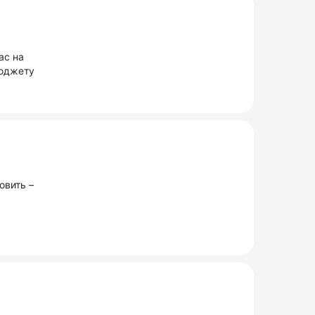
ас на
бюджету
овить –
к