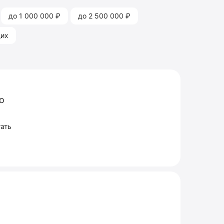
до 1 000 000 ₽
до 2 500 000 ₽
щих
о
ать