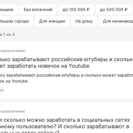
аншизе
Без вложений
до 100 000 ₽
до 500 000 ₽
ольшом городе
Для женщин
На дому
Для начинаю
 1 из 4
и развлечения
ько зарабатывают российские ютуберы и скольк
т заработать новичок на Youtube
ко зарабатывают российские ютуберы и сколько может заработ
ок на Youtube
19
и развлечения
и сколько можно заработать в социальных сетях
ному пользователю? И сколько зарабатывают в
альных сетях звёзды?