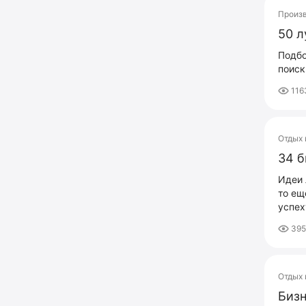
Произ
50 л
Подбо
поиск
116
Отдых 
34 б
Идеи 
то ещ
успех
395
Отдых 
Бизн