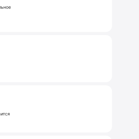
льное
вится