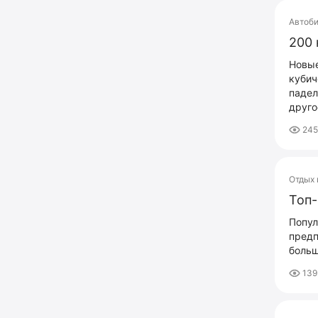
Автоб
200 
Новые
кубич
падел
друго
24
Отдых 
Топ-
Попул
предп
больш
139