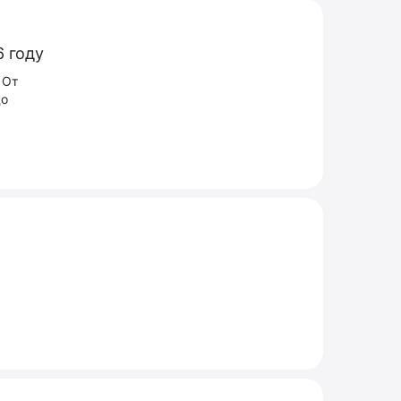
6 году
 От
до