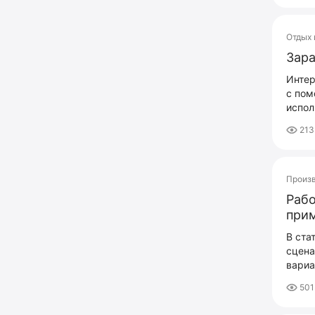
Отдых 
Зара
Интер
с пом
испол
213
Произ
Рабо
при
В ста
сцена
вариа
501