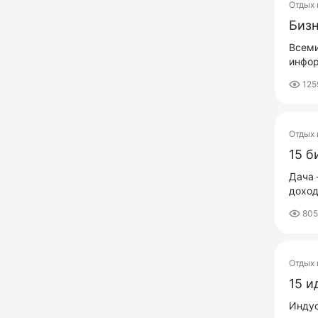
Отдых 
Бизн
Всеми
инфор
125
Отдых 
15 б
Дача 
доход
80
Отдых 
15 и
Индус