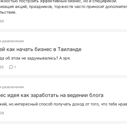
жностью построить эффективный бизнес, но и спецификой.
изация акций, праздников, торжеств часто приносит дополните
льствие.
59
и развлечения
ей как начать бизнес в Таиланде
да об этом не задумывались? А зря.
55
1
и развлечения
ес идея как заработать на ведении блога
кий, но интересный способ получать доход от того, что тебе нра
38