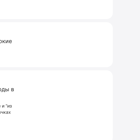
окие
оды в
 и “из
ычках