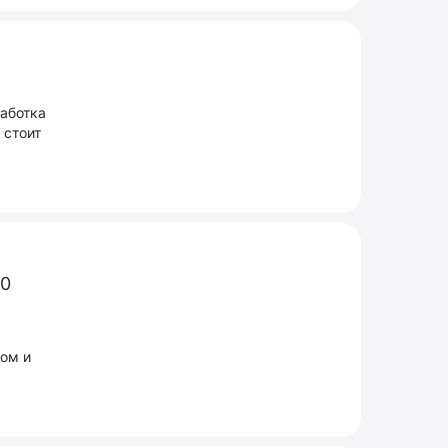
аботка
 стоит
50
ком и