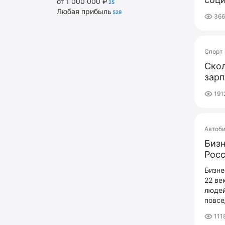
от 1 000 000 ₽
25
Любая прибыль
529
36
Спорт
Ско
зарп
191
Автоб
Бизн
Рос
Бизне
22 ве
людей
повсе
111