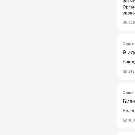
возмо
Орган
удово
629
Отдых 
9 ид
Никог
213
Отдых 
Бизн
Нелёг
108