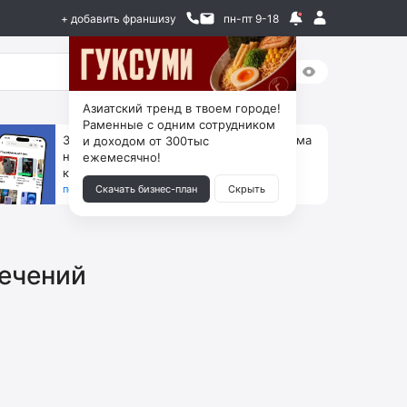
+ добавить франшизу
пн-пт 9-18
Азиатский тренд в твоем городе!
Раменные с одним сотрудником
За 90 тыс. открой магазин на Авито, дома
и доходом от 300тыс
ни коробок, ни товара, ни склада, зато
ежемесячно!
каждый месяц +125 тыс. чистыми
получить бизнес-план ↓
Скачать бизнес-план
Скрыть
лечений