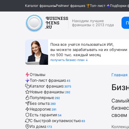
Каталог франшиз
Рейтинг франшиз
Топ-лист
Подборки 
Находим лучшие
П
франшизы с 2013 года
Пока все учатся пользоваться ИИ,
вы можете зарабатывать на их обучении
по 500 тыс. каждый месяц
получить бизнес-план ↓
Отзывы
Главная
Топ-лист франшиз
45
Бизн
Каталог франшиз
3075
Новые франшизы
292
Популярные
292
Самый
Без опыта
260
бизнес
Недорогие
291
своем 
Есть гарантия
54
С быстрой окупаемостью
63
Из дома
Коллекц
173