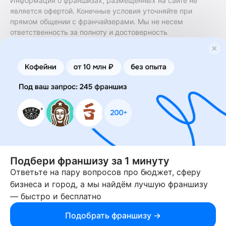
Информация о франшизах, размещённых на сайте не
является офертой. Конечные условия уточняйте при
прямом общении с франчайзерами. Мы не несем
ответственность за полноту и достоверность
содержащейся в них информации. Сайт не принадлежит
финансовой организации и на нем не оказываются
финансовые услуги. Заключение договоров
коммерческой концессии (франчайзинга) осуществляется
правообладателями/их представителями. Бизнесменс.ру
не является посредником или представителем
правообладателя и не несет ответственность за условия
предоставления франшизы и действия лиц,
осуществленные на основании информации, имеющейся
на сайте или полученной через него. За достоверность
предоставленной информации несет ответственность
правообладатель.
Подбери франшизу за 1 минуту
Ответьте на пару вопросов про бюджет, сферу
© 2013-2026 Бизнесменс.ру. ИП Богомолов Ю. А. ИНН
бизнеса и город, а мы найдём лучшую франшизу
166109472099 ОГРН 1315169000030181.
— быстро и бесплатно
При использовании материалов гиперссылка на businessmens.ru
обязательна. 12+
Подобрать франшизу →