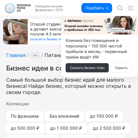
Находим
лучшие
Подобрать →
франшизы с 2013
Открой студию, где не колют и не режут,
а делают массаж лица руками и в первый же год
получи 4.5 млн
получить бизнес-план ↓
Клиника без помещения и
персонала – 150 000 чистой
прибыли в месяц - первичный
Главная
···
Питание
приём ведёт ИИ
Бизнес идеи в сфере питания
Скачать бизнес-план
Скрыть
Самый большой выбор бизнес идей для малого
бизнеса! Найди бизнес, который можно открыть в
своем городе.
Коллекции
По франшизе
Без вложений
до 100 000 ₽
до 500 000 ₽
до 1 000 000 ₽
до 2 500 000 ₽