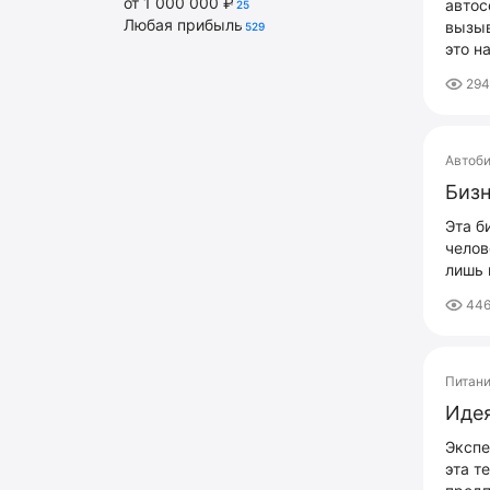
от 1 000 000 ₽
автос
25
Любая прибыль
вызыв
529
это н
29
Автоб
Бизн
Эта б
челов
лишь 
446
Питан
Идея
Экспе
эта т