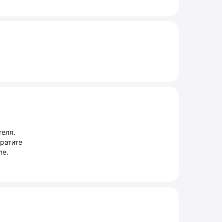
теля.
братите
пе.