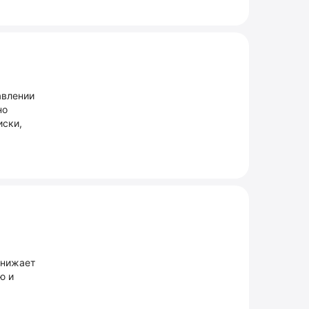
авлении
но
иски,
снижает
ю и