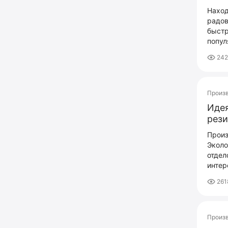
Наход
радов
быстр
попул
242
Произ
Идея
рези
Произ
Эколо
отдел
интер
261
Произ