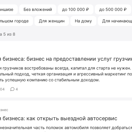
аншизе
Без вложений
до 100 000 ₽
до 500 000 ₽
ольшом городе
Для женщин
На дому
Для начинаю
 5 из 8
 бизнеса: бизнес на предоставлении услуг грузчи
и грузчиков востребованы всегда, капитал для старта не нужен.
льный подход, четкая организация и агрессивный маркетинг по
ть успешную компанию со стабильным доходом.
604
4
изнес
 бизнеса: как открыть выездной автосервис
незначительная часть поломок автомобиля позволяет добратьс