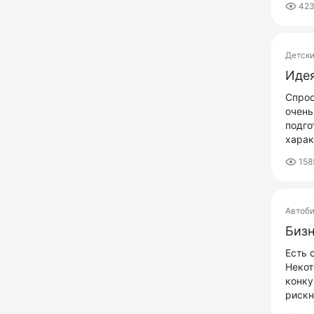
423
Детск
Идея
Спрос
очень
подго
харак
158
Автоб
Бизн
Есть 
Некот
конку
рискн