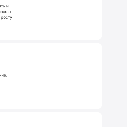
ть и
иносят
 росту
ние.