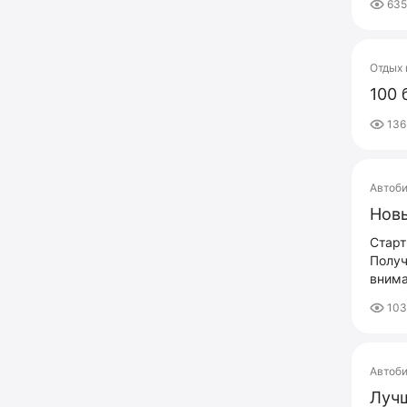
63
Отдых 
100 
136
Автоб
Новы
Старт
Получ
внима
103
Автоб
Лучш