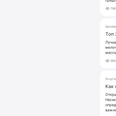
предп
79
Автоб
Топ 
Лучши
мелоч
массы
585
Услуги
Как
Откры
Несмо
опред
важне