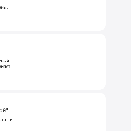
аны,
чивый
видят
ой"
тет, и