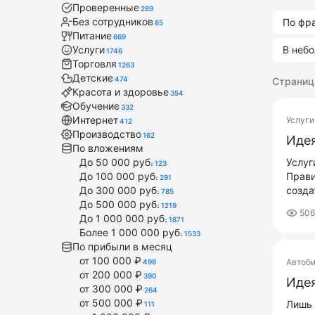
Проверенные
289
Без сотрудников
По фр
85
Питание
669
Услуги
В неб
1746
Торговля
1263
Детские
474
Страница
Красота и здоровье
354
Обучение
332
Интернет
Услуги
412
Производство
162
Идея
По вложениям
До 50 000 руб.
Услуг
123
До 100 000 руб.
Прави
291
До 300 000 руб.
созда
785
До 500 000 руб.
1219
50
До 1 000 000 руб.
1871
Более 1 000 000 руб.
1533
По прибыли в месяц
от 100 000 ₽
Автоб
498
от 200 000 ₽
390
Идея
от 300 000 ₽
264
от 500 000 ₽
Лишь 
111