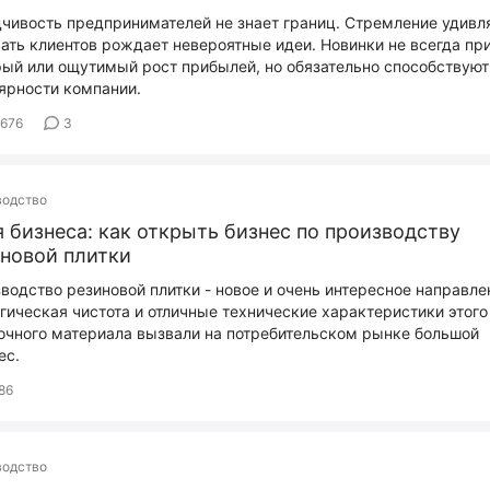
чивость предпринимателей не знает границ. Стремление удивля
ать клиентов рождает невероятные идеи. Новинки не всегда пр
ый или ощутимый рост прибылей, но обязательно способствуют
ярности компании.
676
3
водство
 бизнеcа: как открыть бизнес по производству
новой плитки
водство резиновой плитки - новое и очень интересное направле
гическая чистота и отличные технические характеристики этого
очного материала вызвали на потребительском рынке большой
ес.
86
водство