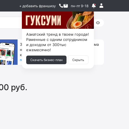
+ добавить франшизу
пн-пт 9-18
Азиатский тренд в твоем городе!
Раменные с одним сотрудником
За 90 тыс. открой магазин на Авито, дома
и доходом от 300тыс
ни коробок, ни товара, ни склада, зато
ежемесячно!
каждый месяц +125 тыс. чистыми
получить бизнес-план ↓
Скачать бизнес-план
Скрыть
00 руб.