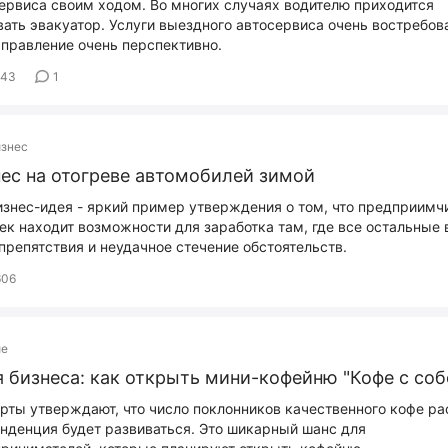
ервиса своим ходом. Во многих случаях водителю приходится
ать эвакуатор. Услуги выездного автосервиса очень востребов
аправление очень перспективно.
443
1
изнес
ес на отогреве автомобилей зимой
изнес-идея - яркий пример утверждения о том, что предприим
ек находит возможности для заработка там, где все остальные 
препятствия и неудачное стечение обстоятельств.
06
ие
 бизнеса: как открыть мини-кофейню "Кофе с соб
рты утверждают, что число поклонников качественного кофе рас
енденция будет развиваться. Это шикарный шанс для