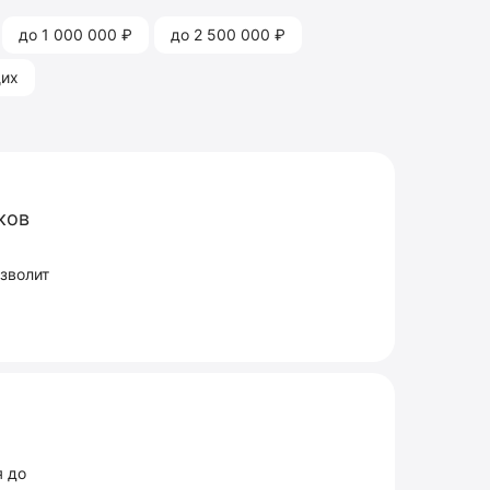
до 1 000 000 ₽
до 2 500 000 ₽
щих
ков
зволит
я до