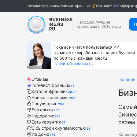
Каталог франшиз
Рейтинг франшиз
Топ-лист
Подборки 
Находим лучшие
П
франшизы с 2013 года
Пока все учатся пользоваться ИИ,
вы можете зарабатывать на их обучении
по 500 тыс. каждый месяц
получить бизнес-план ↓
Отзывы
Главная
Топ-лист франшиз
45
Бизн
Каталог франшиз
3075
Новые франшизы
289
Популярные
289
Самый
Без опыта
257
бизнес
Недорогие
291
своем 
Есть гарантия
54
С быстрой окупаемостью
63
Из дома
Коллекц
173