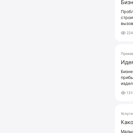
Бизн
Пробл
строи
вызов
224
Произ
Идея
Бизне
прибы
издел
131
Услуги
Как
Малый