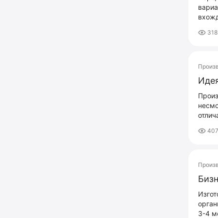
вариа
вхожд
318
Произ
Идея
Произ
несмо
отлич
407
Произ
Бизн
Изгот
орган
3-4 м