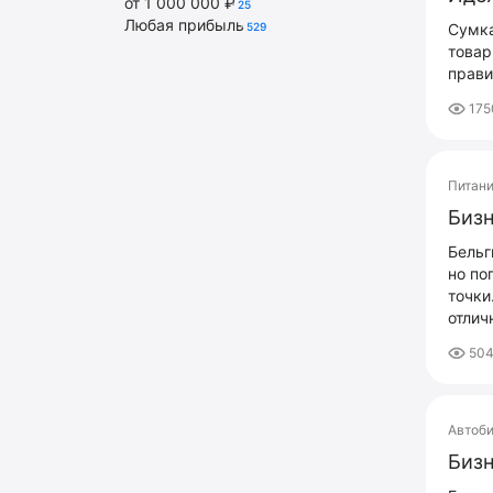
от 1 000 000 ₽
25
Любая прибыль
529
Сумка
товар
прави
175
Питан
Бизн
Бельг
но по
точки
отлич
50
Автоб
Бизн