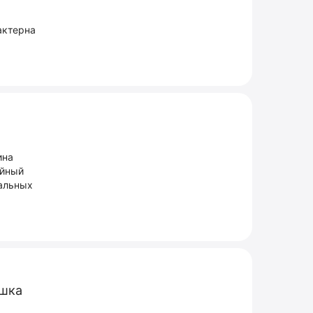
актерна
ина
ойный
иальных
ошка