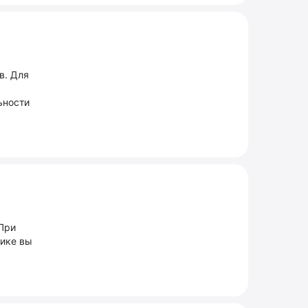
в. Для
ь
ьности
 При
тике вы