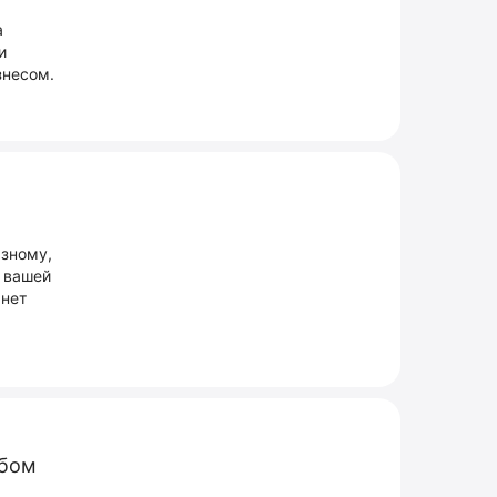
а
и
знесом.
азному,
и вашей
анет
обом