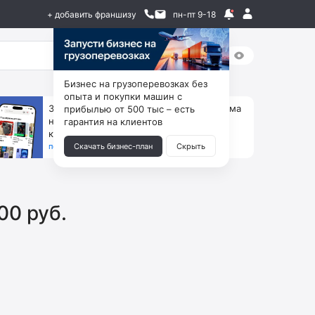
+ добавить франшизу
пн-пт 9-18
Бизнес на грузоперевозках без
опыта и покупки машин с
За 90 тыс. открой магазин на Авито, дома
прибылью от 500 тыс – есть
ни коробок, ни товара, ни склада, зато
гарантия на клиентов
каждый месяц +125 тыс. чистыми
получить бизнес-план ↓
Скачать бизнес-план
Скрыть
00 руб.