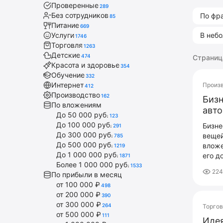
Проверенные
289
Без сотрудников
По фр
85
Питание
669
Услуги
В неб
1746
Торговля
1263
Детские
474
Страница
Красота и здоровье
354
Обучение
332
Интернет
Произ
412
Производство
162
Бизн
По вложениям
авт
До 50 000 руб.
123
До 100 000 руб.
Бизне
291
До 300 000 руб.
вещей
785
До 500 000 руб.
вложе
1219
До 1 000 000 руб.
его д
1871
Более 1 000 000 руб.
1533
22
По прибыли в месяц
от 100 000 ₽
498
от 200 000 ₽
390
от 300 000 ₽
264
Торго
от 500 000 ₽
111
Идея