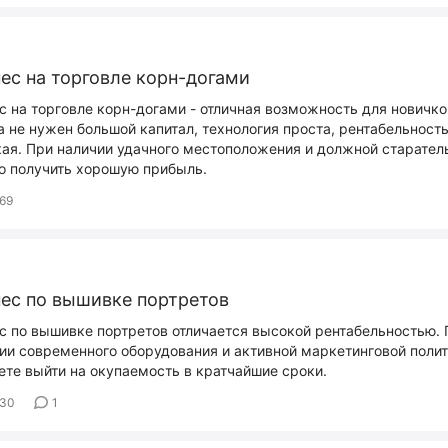
ес на торговле корн-догами
с на торговле корн-догами - отличная возможность для новичко
а не нужен большой капитал, технология проста, рентабельност
ая. При наличии удачного местоположения и должной старател
 получить хорошую прибыль.
69
ес по вышивке портретов
с по вышивке портретов отличается высокой рентабельностью.
ии современного оборудования и активной маркетинговой поли
те выйти на окупаемость в кратчайшие сроки.
530
1