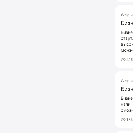
Услуги
Бизн
Бизне
старт
высок
можно
416
Услуги
Бизн
Бизне
налич
сможе
13