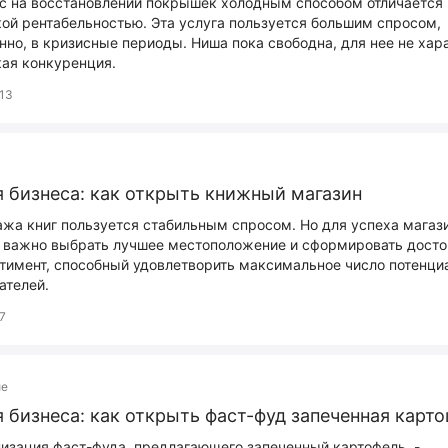
с на восстановлении покрышек холодным способом отличается
ой рентабельностью. Эта услуга пользуется большим спросом,
нно, в кризисные периоды. Ниша пока свободна, для нее не хар
ая конкуренция.
13
 бизнеса: как открыть книжный магазин
жа книг пользуется стабильным спросом. Но для успеха магаз
 важно выбрать лучшее местоположение и сформировать дост
тимент, способный удовлетворить максимальное число потенц
ателей.
7
ие
 бизнеса: как открыть фаст-фуд запеченная карт
изация фаст-фуда, предлагающего запеченный картофель, -