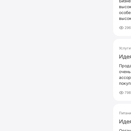
Бизне
высок
особе
высок
296
Услуги
Идея
Прода
очень
ассор
покуп
798
Питан
Идея
Орган