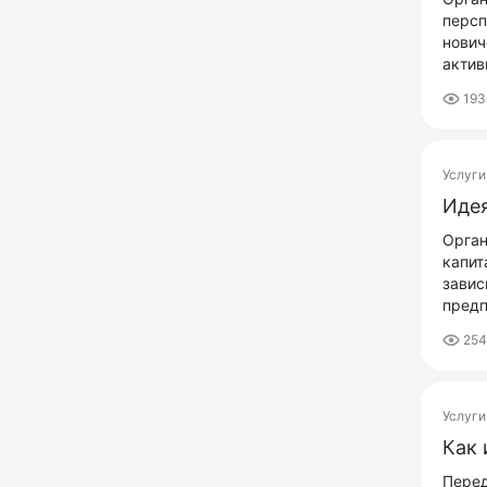
персп
нович
актив
193
Услуги
Идея
Орган
капит
завис
предп
25
Услуги
Как 
Перед