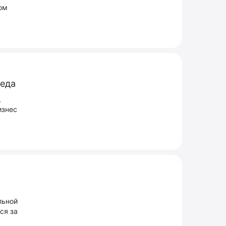
ом
меда
,
изнес
льной
ся за