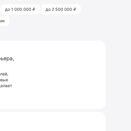
до 1 000 000 ₽
до 2 500 000 ₽
щих
рьера,
лей,
овые
делает