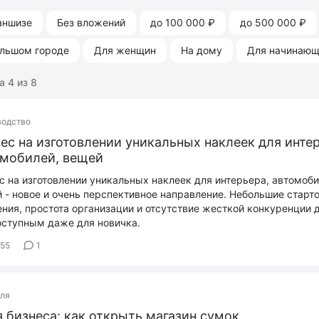
аншизе
Без вложений
до 100 000 ₽
до 500 000 ₽
ольшом городе
Для женщин
На дому
Для начинаю
 4 из 8
водство
ес на изготовлении уникальных наклеек для инте
омобилей, вещей
с на изготовлении уникальных наклеек для интерьера, автомоби
 - новое и очень перспективное направление. Небольшие старт
ния, простота организации и отсутствие жесткой конкуренции 
оступным даже для новичка.
455
1
вля
 бизнеса: как открыть магазин сумок