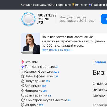
Каталог франшиз
Рейтинг франшиз
Топ-лист
Подборки 
Находим лучшие
П
франшизы с 2013 года
Пока все учатся пользоваться ИИ,
вы можете зарабатывать на их обучении
по 500 тыс. каждый месяц
получить бизнес-план ↓
Отзывы
Главная
Топ-лист франшиз
45
Бизн
Каталог франшиз
3075
Новые франшизы
289
Популярные
289
Самый
Без опыта
257
бизнес
Недорогие
291
своем 
Есть гарантия
54
С быстрой окупаемостью
63
Из дома
Коллекц
173