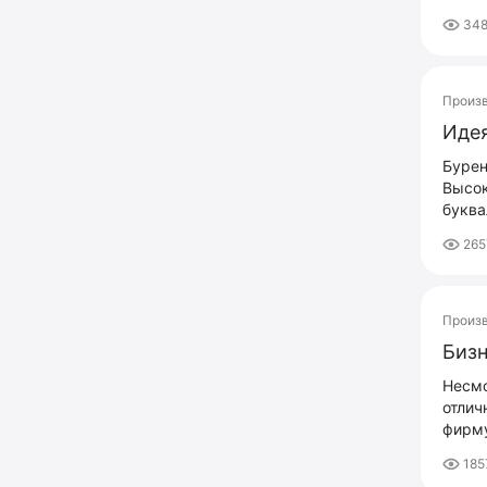
34
Произ
Идея
Бурен
Высок
буква
265
Произ
Бизн
Несмо
отлич
фирму
185