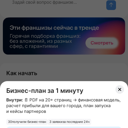
Как начать
Для начала сотрудничества вам необходимо
Бизнес-план за 1 минуту
отправить заявку
Внутри:
📄 PDF на 20+ страниц → финансовая модель,
Чтобы это сделать, нажмите на ссылку и заполните
расчет прибыли для вашего города, план запуска
форму
и кейсы партнеров
В течение 24 часов с вами свяжется
30
получили бизнес-план
3 заявки
за последние 24ч
представитель франшизы.