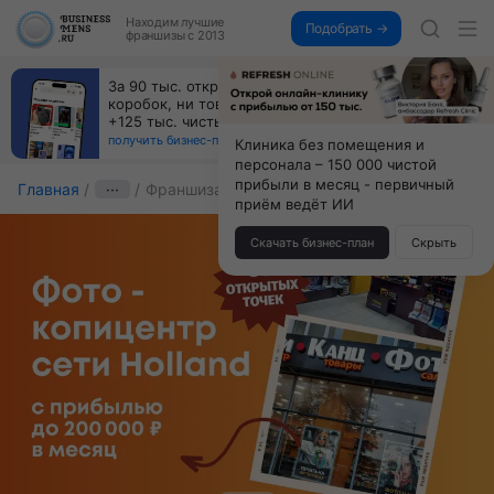
Находим
лучшие
Подобрать →
франшизы с 2013
За 90 тыс. открой магазин на Авито, дома ни
коробок, ни товара, ни склада, зато каждый месяц
+125 тыс. чистыми
получить бизнес-план ↓
Клиника без помещения и
персонала – 150 000 чистой
прибыли в месяц - первичный
Главная
···
Франшиза Holland
приём ведёт ИИ
Скачать бизнес-план
Скрыть