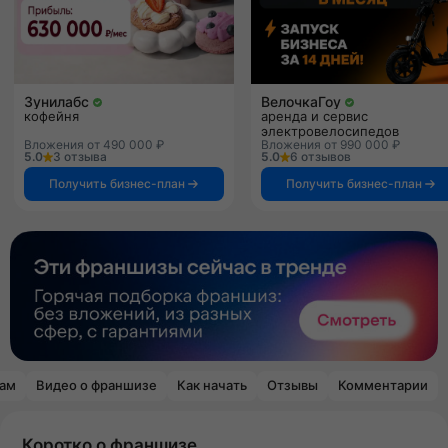
Зунилабс
ВелочкаГоу
кофейня
аренда и сервис
электровелосипедов
Вложения от 490 000 ₽
Вложения от 990 000 ₽
5.0
3 отзыва
5.0
6 отзывов
Получить бизнес-план
Получить бизнес-план
рам
Видео о франшизе
Как начать
Отзывы
Комментарии
Коротко о франшизе