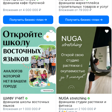
франшиза кафе-булочной
франшиза маркетплейса
строительных товаров и услуг
Вложения от 4 000 000 ₽
Вложения от 79 000 ₽
Получить бизнес-план
Получить бизнес-план
ШИФУ УЧИТ
NUGA stretching
франшиза школы восточных
франшиза студии растяжки и
языков
фитнеса
Вложения от 1 000 000 ₽
Вложения от 2 100 000 ₽
5.0
1 отзыв