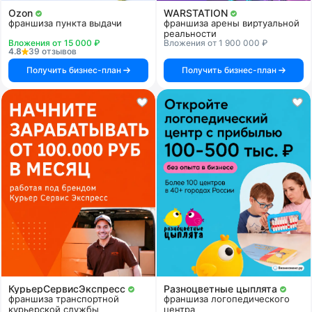
Ozon
WARSTATION
франшиза пункта выдачи
франшиза арены виртуальной
реальности
Вложения от 15 000 ₽
Вложения от 1 900 000 ₽
4.8
39 отзывов
Получить бизнес-план
Получить бизнес-план
КурьерСервисЭкспресс
Разноцветные цыплята
франшиза транспортной
франшиза логопедического
курьерской службы
центра