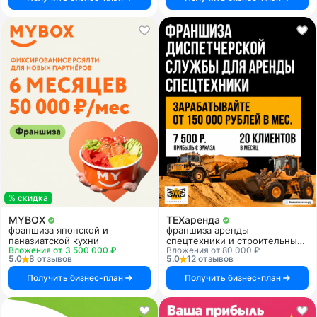
% скидка
MYBOX
ТЕХаренда
франшиза японской и
франшиза аренды
паназиатской кухни
спецтехники и строительных
Вложения от 3 500 000 ₽
Вложения от 80 000 ₽
услуг
5.0
8 отзывов
5.0
12 отзывов
Получить бизнес-план
Получить бизнес-план