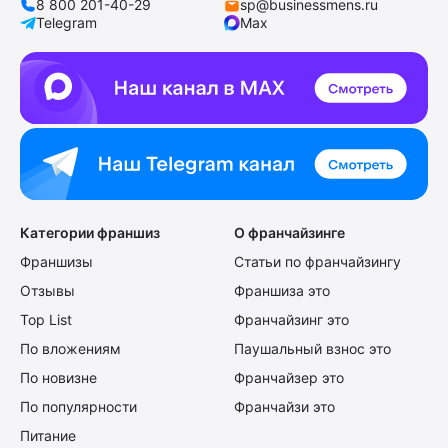
8 800 201-40-29
sp@businessmens.ru
Telegram
Max
Категории франшиз
О франчайзинге
Франшизы
Статьи по франчайзингу
Отзывы
Франшиза это
Top List
Франчайзинг это
По вложениям
Паушальный взнос это
По новизне
Франчайзер это
По популярности
Франчайзи это
Питание