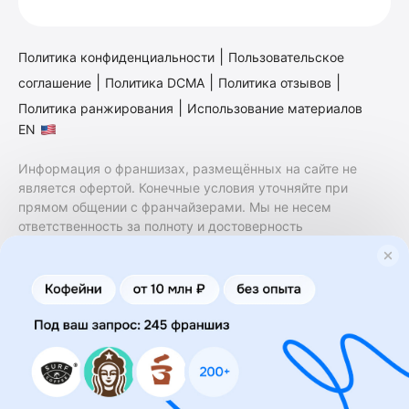
|
Политика конфиденциальности
Пользовательское
|
|
|
соглашение
Политика DCMA
Политика отзывов
|
Политика ранжирования
Использование материалов
EN
Информация о франшизах, размещённых на сайте не
является офертой. Конечные условия уточняйте при
прямом общении с франчайзерами. Мы не несем
ответственность за полноту и достоверность
содержащейся в них информации. Сайт не принадлежит
финансовой организации и на нем не оказываются
финансовые услуги. Заключение договоров
коммерческой концессии (франчайзинга) осуществляется
правообладателями/их представителями. Бизнесменс.ру
не является посредником или представителем
правообладателя и не несет ответственность за условия
предоставления франшизы и действия лиц,
осуществленные на основании информации, имеющейся