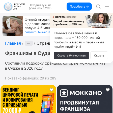
Находим
лучшие
Подобрать →
франшизы с 2013
Открой студию, где не колют и не режут,
а делают массаж лица руками и в первый же год
получи 4.5 млн
получить бизнес-план ↓
Клиника без помещения и
персонала – 150 000 чистой
прибыли в месяц - первичный
Главная
···
Страница 5
приём ведёт ИИ
Франшизы в Судже
Скачать бизнес-план
Скрыть
Составили подборку франшиз, которые можно купить
в Судже в 2026 году
Показано франшиз:
29
из
289