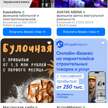
Камкабель
AVATAR ARENA
франшиза кабельной и
франшиза арены виртуальной
электротехнической
реальности
Вложения от 550 000 ₽
Вложения от 3 000 000 ₽
продукции
5.0
2 отзыва
5.0
2 отзыва
Получить бизнес-план
Получить бизнес-план
Мастерская хлеба
АстройМаркет