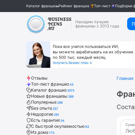
Каталог франшиз
Рейтинг франшиз
Топ-лист
Подборки 
Находим лучшие
П
франшизы с 2013 года
Пока все учатся пользоваться ИИ,
вы можете зарабатывать на их обучении
по 500 тыс. каждый месяц
получить бизнес-план ↓
Отзывы
Главная
Топ-лист франшиз
45
Каталог франшиз
3075
Фра
Новые франшизы
289
Популярные
289
Соста
Без опыта
257
Недорогие
291
Есть гарантия
54
Сумм
С быстрой окупаемостью
63
Из дома
173