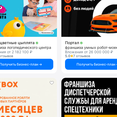
цветные цыплята
Портал
иза логопедического центра
франшиза умных робот-мое
ия от 2 182 100 ₽
Вложения от 26 000 000 ₽
отзывов
5.0
7 отзывов
Получить бизнес-план
Получить бизнес-план