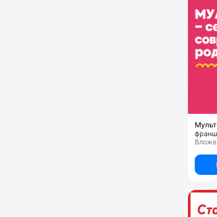
Муль
Вложе