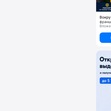
Вокру
франш
Вложе