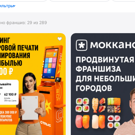
ильтры
ано франшиз:
29
из
289