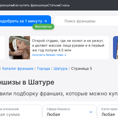
франшиз
Как купить франшизу
Статьи
О нас
одобрать за 1 минуту →
бесплатно
Открой студию, где не колют и не режут,
а делают массаж лица руками и в первый
же год получи 4.5 млн
получить бизнес-план ↓
Каталог франшиз
Города
Шатура
Страница 5
ншизы в Шатуре
вили подборку франшиз, которые можно купи
а вложений
Сфера бизнеса
Категория