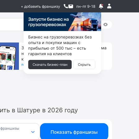
+ добавить франшизу
пн-пт 9-18
Бизнес на грузоперевозках без
опыта и покупки машин с
За 90 тыс. открой магазин на Авито, дома
прибылью от 500 тыс – есть
ни коробок, ни товара, ни склада, зато
гарантия на клиентов
каждый месяц +125 тыс. чистыми
получить бизнес-план ↓
Скачать бизнес-план
Скрыть
ть в Шатуре в 2026 году
 франшизы
Показать франшизы