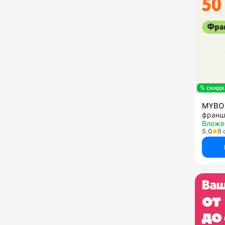
% скидк
MYB
Вложе
5.0
8 