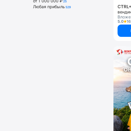
от 1 000 000 ₽
25
CTRL
Любая прибыль
529
венди
Вложе
5.0
16