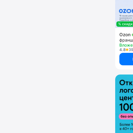
% скидк
Ozon
франш
Вложе
4.8
39