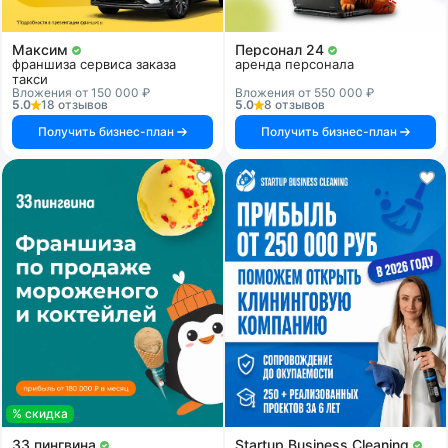
Максим
Персонал 24
франшиза сервиса заказа
аренда персонала
такси
Вложения от 150 000 ₽
Вложения от 550 000 ₽
5.0
18 отзывов
5.0
8 отзывов
Получить бизнес-план
Получить бизнес-план
% скидка
33 пингвина
Startup Business Cleaning