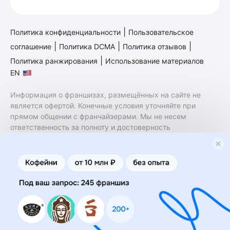
|
Политика конфиденциальности
Пользовательское
|
|
|
соглашение
Политика DCMA
Политика отзывов
|
Политика ранжирования
Использование материалов
EN
Информация о франшизах, размещённых на сайте не
является офертой. Конечные условия уточняйте при
прямом общении с франчайзерами. Мы не несем
ответственность за полноту и достоверность
содержащейся в них информации. Сайт не принадлежит
финансовой организации и на нем не оказываются
финансовые услуги. Заключение договоров
коммерческой концессии (франчайзинга) осуществляется
правообладателями/их представителями. Бизнесменс.ру
не является посредником или представителем
правообладателя и не несет ответственность за условия
предоставления франшизы и действия лиц,
осуществленные на основании информации, имеющейся