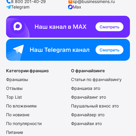
8 800 201-40-29
sp@businessmens.ru
Telegram
Max
Категории франшиз
О франчайзинге
Франшизы
Статьи по франчайзингу
Отзывы
Франшиза это
Top List
Франчайзинг это
По вложениям
Паушальный взнос это
По новизне
Франчайзер это
По популярности
Франчайзи это
Питание