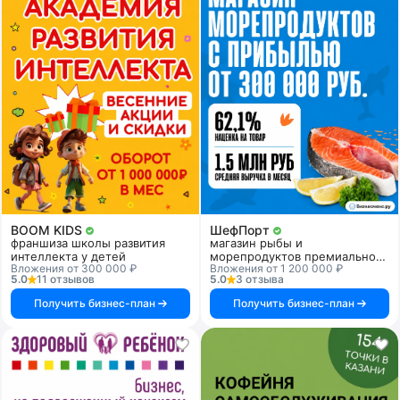
BOOM KIDS
ШефПорт
франшиза школы развития
магазин рыбы и
интеллекта у детей
морепродуктов премиального
Вложения от 300 000 ₽
Вложения от 1 200 000 ₽
качества
5.0
11 отзывов
5.0
3 отзыва
Получить бизнес-план
Получить бизнес-план