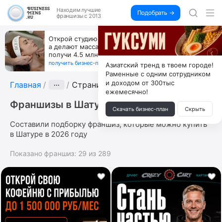
Находим
лучшие
Подобрать →
франшизы с 2013
Открой студию, где не колют и не режут,
а делают массаж лица руками и в первый же год
получи 4.5 млн
получить бизнес-план ↓
Азиатский тренд в твоем городе!
Раменные с одним сотрудником
и доходом от 300тыс
Главная
···
Страница 4
ежемесячно!
Франшизы в Шатуре
Скачать бизнес-план
Скрыть
Составили подборку франшиз, которые можно купить
в Шатуре в 2026 году
Показано франшиз:
29
из
289