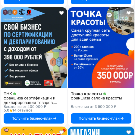
ТНК
Точка красоты
франшиза сертификации и
франшиза салона красоты
декларирования товаров,
Вложения от 400 000 ₽
Вложения от 3 500 000 ₽
продукции и услуг
5.0
14 отзывов
Получить бизнес-план
Получить бизнес-план