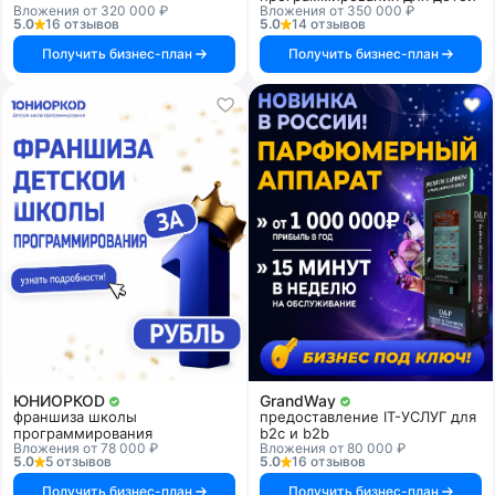
Вложения от 320 000 ₽
Вложения от 350 000 ₽
5.0
16 отзывов
5.0
14 отзывов
Получить бизнес-план
Получить бизнес-план
ЮНИОРКОD
GrandWay
франшиза школы
предоставление IT-УСЛУГ для
программирования
b2c и b2b
Вложения от 78 000 ₽
Вложения от 80 000 ₽
5.0
5 отзывов
5.0
16 отзывов
Получить бизнес-план
Получить бизнес-план