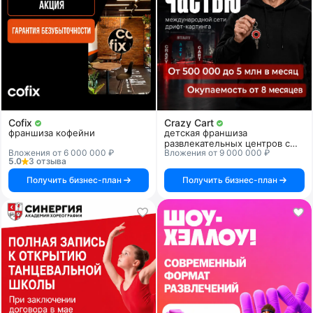
Cofix
Crazy Cart
франшиза кофейни
детская франшиза
развлекательных центров с
Вложения от 6 000 000 ₽
Вложения от 9 000 000 ₽
дрифт-картингом
5.0
3 отзыва
Получить бизнес-план
Получить бизнес-план