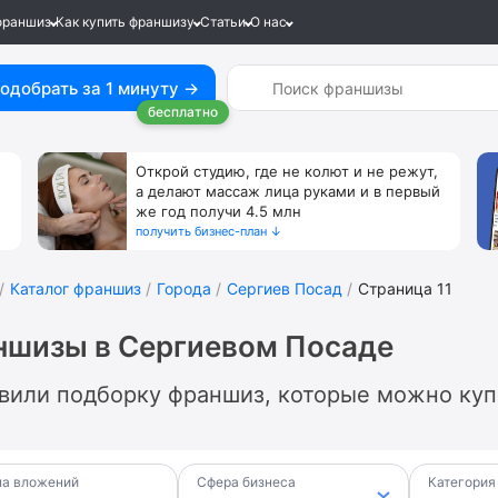
франшиз
Как купить франшизу
Статьи
О нас
одобрать за 1 минуту →
бесплатно
Открой студию, где не колют и не режут,
а делают массаж лица руками и в первый
же год получи 4.5 млн
получить бизнес-план ↓
Каталог франшиз
Города
Сергиев Посад
Страница 11
ншизы в Сергиевом Посаде
вили подборку франшиз, которые можно куп
а вложений
Сфера бизнеса
Категория