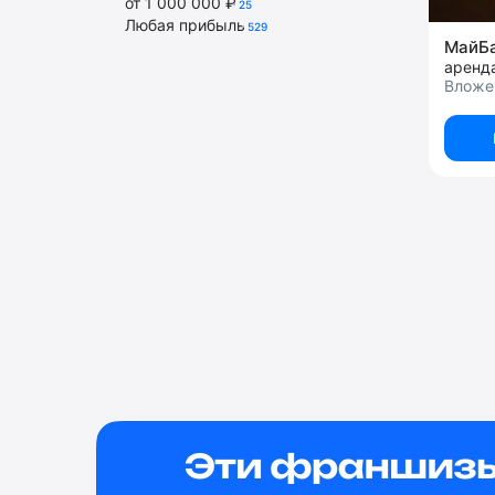
от 1 000 000 ₽
25
Любая прибыль
529
МайБ
аренд
Вложе