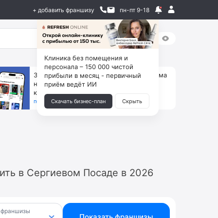
+ добавить франшизу
пн-пт 9-18
Клиника без помещения и
персонала – 150 000 чистой
За 90 тыс. открой магазин на Авито, дома
прибыли в месяц - первичный
ни коробок, ни товара, ни склада, зато
приём ведёт ИИ
каждый месяц +125 тыс. чистыми
получить бизнес-план ↓
Скачать бизнес-план
Скрыть
ить в Сергиевом Посаде в 2026
 франшизы
Показать франшизы