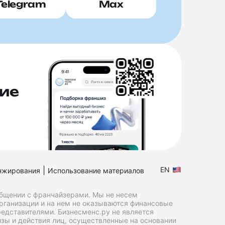
Telegram
Max
ие
|
EN
нжирования
Использование материалов
общении с франчайзерами. Мы не несем
организации и на нем не оказываются финансовые
едставителями. Бизнесменс.ру не является
зы и действия лиц, осуществленные на основании