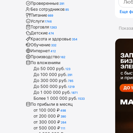
Проверенные
291
Без сотрудников
85
Еще ф
Питание
669
Услуги
1746
Торговля
1263
Показ
Детские
474
Красота и здоровье
354
Обучение
332
Интернет
412
Производство
162
По вложениям
До 50 000 руб.
123
До 100 000 руб.
291
До 300 000 руб.
785
До 500 000 руб.
1219
До 1 000 000 руб.
1871
Более 1 000 000 руб.
1533
По прибыли в месяц
от 100 000 ₽
498
от 200 000 ₽
390
от 300 000 ₽
264
от 500 000 ₽
111