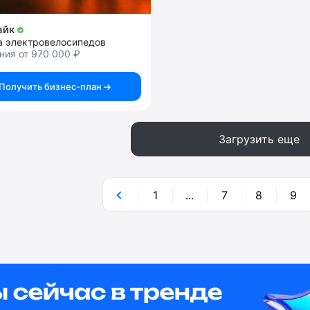
айк
а электровелосипедов
ния от 970 000 ₽
Получить бизнес-план
Загрузить еще
1
...
7
8
9