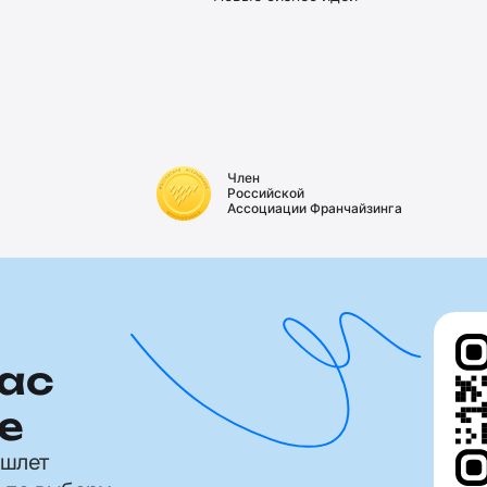
Член
Российской
Ассоциации Франчайзинга
ас
е
ишлет