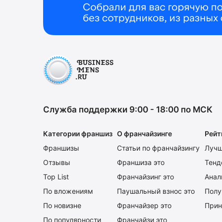
Служба поддержки 9:00 - 18:00 по МСК
Категории франшиз
О франчайзинге
Рейт
Франшизы
Статьи по франчайзингу
Лучш
Отзывы
Франшиза это
Тенд
Top List
Франчайзинг это
Анал
По вложениям
Паушальный взнос это
Полу
По новизне
Франчайзер это
Прин
По популярности
Франчайзи это