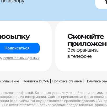
 по выбору
ассылку
Скачайте
приложен
Подписаться
Все франшизы
в телефоне
ку
персональных данных
|
|
|
 соглашение
Политика DCMA
Политика отзывов
Политика ра
е является офертой. Конечные условия уточняйте при прямом 
ржащейся в них информации. Сайт не принадлежит финансовой 
ессии (франчайзинга) осуществляется правообладателями/их пр
и не несет ответственность за условия предоставления франши