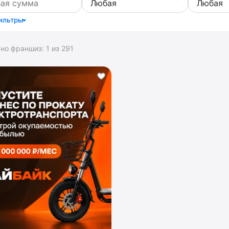
ильтры
ано франшиз:
1
из
291