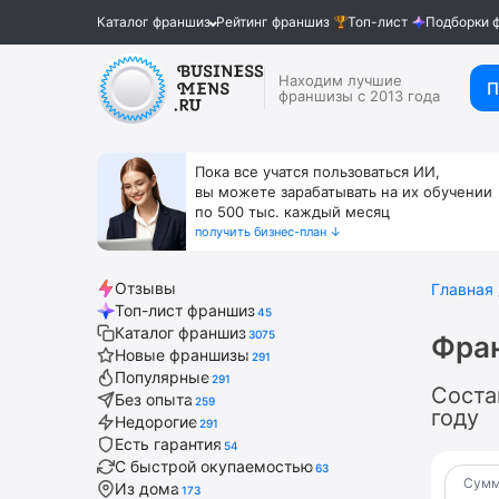
Каталог франшиз
Рейтинг франшиз
Топ-лист
Подборки 
Находим лучшие
П
франшизы с 2013 года
Пока все учатся пользоваться ИИ,
вы можете зарабатывать на их обучении
по 500 тыс. каждый месяц
получить бизнес-план ↓
Отзывы
Главная
Топ-лист франшиз
45
Каталог франшиз
3075
Фра
Новые франшизы
291
Популярные
291
Соста
Без опыта
259
году
Недорогие
291
Есть гарантия
54
С быстрой окупаемостью
63
Сумм
Из дома
173