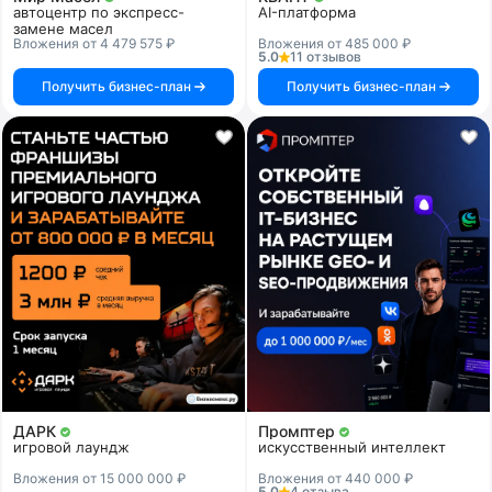
автоцентр по экспресс-
AI-платформа
замене масел
Вложения от 4 479 575 ₽
Вложения от 485 000 ₽
5.0
11 отзывов
Получить бизнес-план
Получить бизнес-план
ДАРК
Промптер
игровой лаундж
искусственный интеллект
Вложения от 15 000 000 ₽
Вложения от 440 000 ₽
5.0
4 отзыва