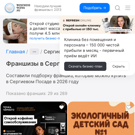
Находим
лучшие
Подобрать →
франшизы с 2013
За 90 тыс. открой магазин на Авито, дома ни
коробок, ни товара, ни склада, зато каждый месяц
+125 тыс. чистыми
получить бизнес-план ↓
Клиника без помещения и
персонала – 150 000 чистой
прибыли в месяц - первичный
Главная
···
Сергиев Посад
приём ведёт ИИ
Франшизы в Сергиевом Посаде
Скачать бизнес-план
Скрыть
Составили подборку франшиз, которые можно купить
в Сергиевом Посаде в 2026 году
Показано франшиз:
29
из
289