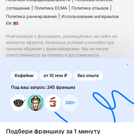
|
|
|
соглашение
Политика DCMA
Политика отзывов
|
Политика ранжирования
Использование материалов
EN
Информация о франшизах, размещённых на сайте не
является офертой. Конечные условия уточняйте при
прямом общении с франчайзерами. Мы не несем
ответственность за полноту и достоверность
содержащейся в них информации. Сайт не принадлежит
финансовой организации и на нем не оказываются
финансовые услуги. Заключение договоров
коммерческой концессии (франчайзинга) осуществляется
правообладателями/их представителями. Бизнесменс.ру
не является посредником или представителем
правообладателя и не несет ответственность за условия
предоставления франшизы и действия лиц,
осуществленные на основании информации, имеющейся
на сайте или полученной через него. За достоверность
предоставленной информации несет ответственность
правообладатель.
Подбери франшизу за 1 минуту