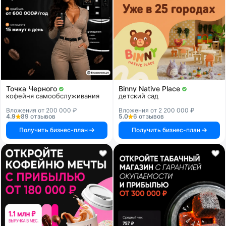
Точка Черного
Binny Native Place
кофейня самообслуживания
детский сад
Вложения от 200 000 ₽
Вложения от 2 200 000 ₽
4.9
89 отзывов
5.0
6 отзывов
Получить бизнес-план
Получить бизнес-план