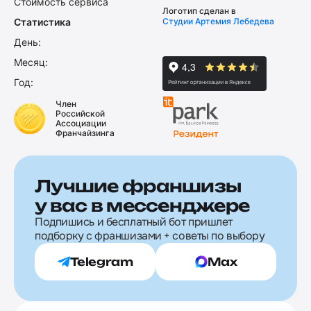
Стоимость сервиса
Логотип сделан в
Статистика
Студии Артемия Лебедева
День:
Месяц:
Год:
Член
Российской
Ассоциации
Франчайзинга
Лучшие франшизы
у вас в мессенджере
Подпишись и бесплатный бот пришлет
подборку с франшизами + советы по выбору
Telegram
Max