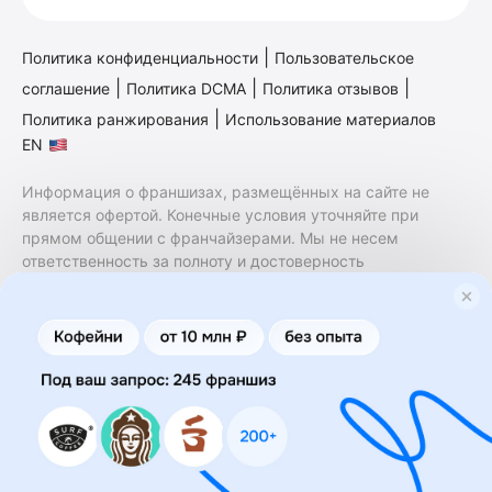
|
Политика конфиденциальности
Пользовательское
|
|
|
соглашение
Политика DCMA
Политика отзывов
|
Политика ранжирования
Использование материалов
EN
Информация о франшизах, размещённых на сайте не
является офертой. Конечные условия уточняйте при
прямом общении с франчайзерами. Мы не несем
ответственность за полноту и достоверность
содержащейся в них информации. Сайт не принадлежит
финансовой организации и на нем не оказываются
финансовые услуги. Заключение договоров
коммерческой концессии (франчайзинга) осуществляется
правообладателями/их представителями. Бизнесменс.ру
не является посредником или представителем
правообладателя и не несет ответственность за условия
предоставления франшизы и действия лиц,
осуществленные на основании информации, имеющейся
на сайте или полученной через него. За достоверность