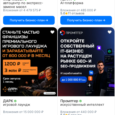
автоцентр по экспресс-
AI-платформа
замене масел
Вложения от 4 479 575 ₽
Вложения от 485 000 ₽
5.0
11 отзывов
Получить бизнес-план
Получить бизнес-план
ДАРК
Промптер
игровой лаундж
искусственный интеллект
Вложения от 15 000 000 ₽
Вложения от 440 000 ₽
5.0
4 отзыва