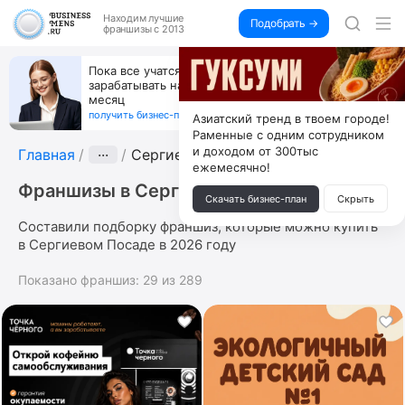
Находим
лучшие
Подобрать →
франшизы с 2013
Пока все учатся пользоваться ИИ, вы можете
зарабатывать на их обучении по 500 тыс. каждый
месяц
получить бизнес-план ↓
Азиатский тренд в твоем городе!
Раменные с одним сотрудником
и доходом от 300тыс
Главная
···
Сергиев Посад
ежемесячно!
Франшизы в Сергиевом Посаде
Скачать бизнес-план
Скрыть
Составили подборку франшиз, которые можно купить
в Сергиевом Посаде в 2026 году
Показано франшиз:
29
из
289