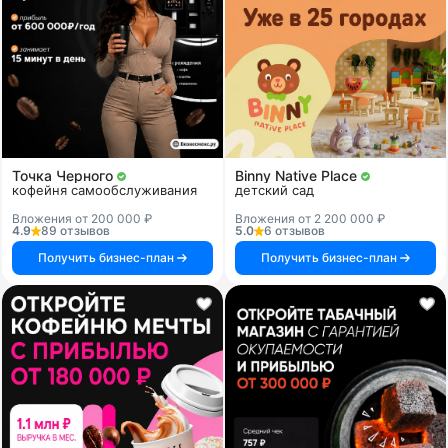
Точка Черного
Binny Native Place
кофейня самообслуживания
детский сад
Вложения от 200 000 ₽
Вложения от 2 200 000 ₽
4.9
89 отзывов
5.0
6 отзывов
Получить бизнес-план
Получить бизнес-план