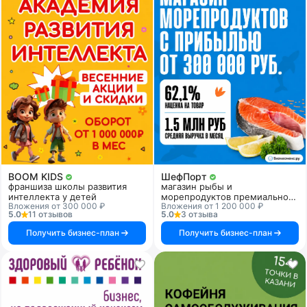
BOOM KIDS
ШефПорт
франшиза школы развития
магазин рыбы и
интеллекта у детей
морепродуктов премиального
Вложения от 300 000 ₽
Вложения от 1 200 000 ₽
качества
5.0
11 отзывов
5.0
3 отзыва
Получить бизнес-план
Получить бизнес-план