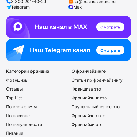
8 800 201-40-29
sp@businessmens.ru
Telegram
Max
Категории франшиз
О франчайзинге
Франшизы
Статьи по франчайзингу
Отзывы
Франшиза это
Top List
Франчайзинг это
По вложениям
Паушальный взнос это
По новизне
Франчайзер это
По популярности
Франчайзи это
Питание