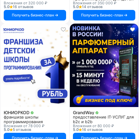
Вложения от 320 000 ₽
Вложения от 350 000 ₽
5.0
16 отзывов
5.0
14 отзывов
Получить бизнес-план
Получить бизнес-план
ЮНИОРКОD
GrandWay
франшиза школы
предоставление IT-УСЛУГ для
программирования
b2c и b2b
Вложения от 78 000 ₽
Вложения от 80 000 ₽
5.0
5 отзывов
5.0
16 отзывов
Получить бизнес-план
Получить бизнес-план