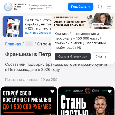
Находим
лучшие
Подобрать →
франшизы с 2013
За 90 тыс. открой магазин на Авито, дома ни
коробок, ни товара, ни склада, зато каждый месяц
+125 тыс. чистыми
получить бизнес-план ↓
Клиника без помещения и
персонала – 150 000 чистой
прибыли в месяц - первичный
Главная
···
Страница 4
приём ведёт ИИ
Франшизы в Петрозаводске
Скачать бизнес-план
Скрыть
Составили подборку франшиз, которые можно купить
в Петрозаводске в 2026 году
Показано франшиз:
29
из
289