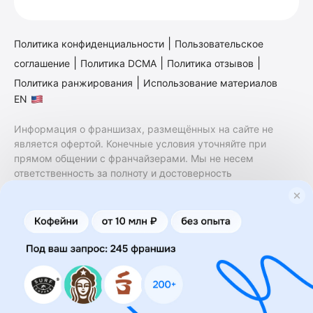
|
Политика конфиденциальности
Пользовательское
|
|
|
соглашение
Политика DCMA
Политика отзывов
|
Политика ранжирования
Использование материалов
EN
Информация о франшизах, размещённых на сайте не
является офертой. Конечные условия уточняйте при
прямом общении с франчайзерами. Мы не несем
ответственность за полноту и достоверность
содержащейся в них информации. Сайт не принадлежит
финансовой организации и на нем не оказываются
финансовые услуги. Заключение договоров
коммерческой концессии (франчайзинга) осуществляется
правообладателями/их представителями. Бизнесменс.ру
не является посредником или представителем
правообладателя и не несет ответственность за условия
предоставления франшизы и действия лиц,
осуществленные на основании информации, имеющейся