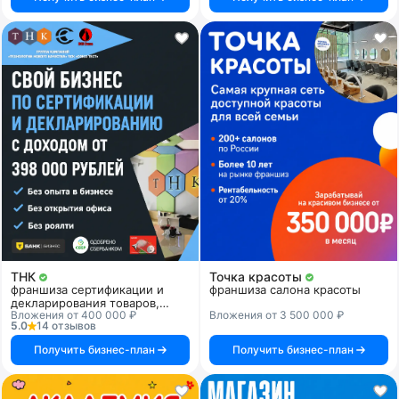
ТНК
Точка красоты
франшиза сертификации и
франшиза салона красоты
декларирования товаров,
Вложения от 400 000 ₽
Вложения от 3 500 000 ₽
продукции и услуг
5.0
14 отзывов
Получить бизнес-план
Получить бизнес-план