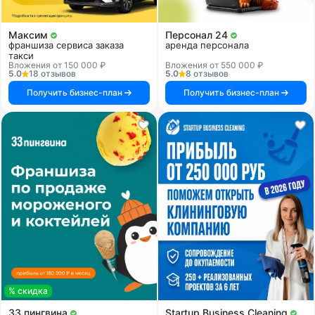
Максим
Персонал 24
франшиза сервиса заказа
аренда персонала
такси
Вложения от 150 000 ₽
Вложения от 550 000 ₽
5.0
18 отзывов
5.0
8 отзывов
Получить бизнес-план
Получить бизнес-план
% скидка
33 пингвина
Startup Business Cleaning