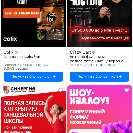
Cofix
Crazy Cart
франшиза кофейни
детская франшиза
развлекательных центров с
Вложения от 6 000 000 ₽
Вложения от 9 000 000 ₽
дрифт-картингом
5.0
3 отзыва
Получить бизнес-план
Получить бизнес-план